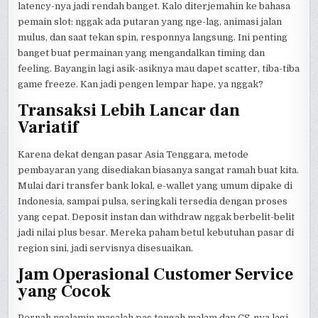
latency-nya jadi rendah banget. Kalo diterjemahin ke bahasa
pemain slot: nggak ada putaran yang nge-lag, animasi jalan
mulus, dan saat tekan spin, responnya langsung. Ini penting
banget buat permainan yang mengandalkan timing dan
feeling. Bayangin lagi asik-asiknya mau dapet scatter, tiba-tiba
game freeze. Kan jadi pengen lempar hape, ya nggak?
Transaksi Lebih Lancar dan
Variatif
Karena dekat dengan pasar Asia Tenggara, metode
pembayaran yang disediakan biasanya sangat ramah buat kita.
Mulai dari transfer bank lokal, e-wallet yang umum dipake di
Indonesia, sampai pulsa, seringkali tersedia dengan proses
yang cepat. Deposit instan dan withdraw nggak berbelit-belit
jadi nilai plus besar. Mereka paham betul kebutuhan pasar di
region sini, jadi servisnya disesuaikan.
Jam Operasional Customer Service
yang Cocok
Pernah ngalamin masalah pas tengah malam dan CS-nya lagi