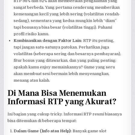
RTP 98% dan 92% akan memberikan pengalaman yang
sangat berbeda. Yang pertama cenderung memberikan
kemenangan kecil yang lebih sering (volatilitas rendah-
sedang), sementara yang kedua mungkin lebih “diam”
tapi bonusnya bisa besar (volatilitas tinggi). Pahami
profil risiko kamu.
Kombinasikan dengan Faktor Lain:
RTP itu penting,
tapi jangan satu-satunya patokan. Perhatikan juga
volatilitas (seberapa sering dan besarnya pembayaran),
fitur bonus yang ditawarkan, dan yang paling penting:
apakah kamu enjoy memainkannya? Game yang seru
akan membuat sesi bermain lebih menyenangkan,
menang atau kalah.
Di Mana Bisa Menemukan
Informasi RTP yang Akurat?
Ini bagian yang cukup tricky. Informasi RTP resmi biasanya
bisa ditemukan di beberapa tempat:
Dalam Game (Info atau Help):
Banyak game slot