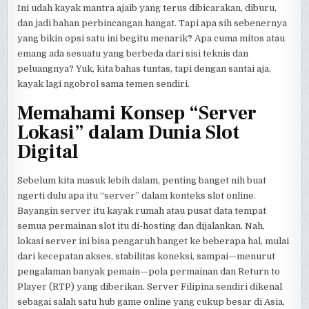
Ini udah kayak mantra ajaib yang terus dibicarakan, diburu,
dan jadi bahan perbincangan hangat. Tapi apa sih sebenernya
yang bikin opsi satu ini begitu menarik? Apa cuma mitos atau
emang ada sesuatu yang berbeda dari sisi teknis dan
peluangnya? Yuk, kita bahas tuntas, tapi dengan santai aja,
kayak lagi ngobrol sama temen sendiri.
Memahami Konsep “Server
Lokasi” dalam Dunia Slot
Digital
Sebelum kita masuk lebih dalam, penting banget nih buat
ngerti dulu apa itu “server” dalam konteks slot online.
Bayangin server itu kayak rumah atau pusat data tempat
semua permainan slot itu di-hosting dan dijalankan. Nah,
lokasi server ini bisa pengaruh banget ke beberapa hal, mulai
dari kecepatan akses, stabilitas koneksi, sampai—menurut
pengalaman banyak pemain—pola permainan dan Return to
Player (RTP) yang diberikan. Server Filipina sendiri dikenal
sebagai salah satu hub game online yang cukup besar di Asia,