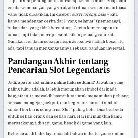
Tapi, di sini penting untuk bersikap kritis. Untuk setiap satu
cerita kemenangan yang viral, ada ribuan sesi bermain biasa
yang tidak dibagikan. Ini disebut
survivorship bias
– kita
hanya mendengar cerita dari “yang selamat” (pemenang),
bukan dari yang tidak beruntung. Cerita kemenangan itu
benar, tapi tidak merepresentasikan peluang rata-rata.
Gunakan cerita ini sebagai inspirasi bahwa hadiah besar itu
ada, tapi jangan menganggapnya sebagai panduan investasi.
Pandangan Akhir tentang
Pencarian Slot Legendaris
Jadi,
apa itu slot online paling hoki sedunia?
Jawaban yang
paling jujur adalah: ia lebih merupakan simbol daripada
kenyataan. Ia mewakili hasrat kita untuk menemukan peluang,
sensasi mengejar jackpot, dan kegembiraan saat simbol-
simbol berbaris sempurna. Slot “paling hoki” bisa berbeda
untuk setiap orang dan setiap hari. Hari ini mungkin kamu
merasakannya di satu game, besok di game yang lain.
Kebenaran di balik layar adalah bahwa industri game online