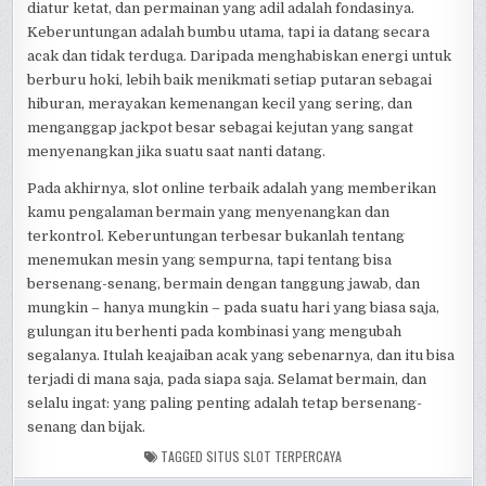
diatur ketat, dan permainan yang adil adalah fondasinya.
Keberuntungan adalah bumbu utama, tapi ia datang secara
acak dan tidak terduga. Daripada menghabiskan energi untuk
berburu hoki, lebih baik menikmati setiap putaran sebagai
hiburan, merayakan kemenangan kecil yang sering, dan
menganggap jackpot besar sebagai kejutan yang sangat
menyenangkan jika suatu saat nanti datang.
Pada akhirnya, slot online terbaik adalah yang memberikan
kamu pengalaman bermain yang menyenangkan dan
terkontrol. Keberuntungan terbesar bukanlah tentang
menemukan mesin yang sempurna, tapi tentang bisa
bersenang-senang, bermain dengan tanggung jawab, dan
mungkin – hanya mungkin – pada suatu hari yang biasa saja,
gulungan itu berhenti pada kombinasi yang mengubah
segalanya. Itulah keajaiban acak yang sebenarnya, dan itu bisa
terjadi di mana saja, pada siapa saja. Selamat bermain, dan
selalu ingat: yang paling penting adalah tetap bersenang-
senang dan bijak.
TAGGED
SITUS SLOT TERPERCAYA