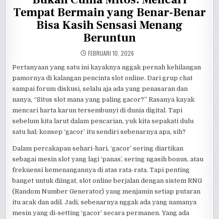
CQ9
CQ9
CQ9
HARI
HARI
HARI
Tempat Bermain yang Benar-Benar
INI”
INI”
INI”
BISA
BISA
BISA
Bisa Kasih Sensasi Menang
JADI
JADI
JADI
SENJATA
SENJATA
SENJATA
Beruntun
RAHASIA
RAHASIA
RAHASIA
PEMAIN
PEMAIN
PEMAIN
FEBRUARI 10, 2026
Pertanyaan yang satu ini kayaknya nggak pernah kehilangan
pamornya di kalangan pencinta slot online. Dari grup chat
sampai forum diskusi, selalu aja ada yang penasaran dan
nanya, “Situs slot mana yang paling gacor?” Rasanya kayak
mencari harta karun tersembunyi di dunia digital. Tapi
sebelum kita larut dalam pencarian, yuk kita sepakati dulu
satu hal: konsep ‘gacor’ itu sendiri sebenarnya apa, sih?
Dalam percakapan sehari-hari, ‘gacor’ sering diartikan
sebagai mesin slot yang lagi ‘panas’, sering ngasih bonus, atau
frekuensi kemenangannya di atas rata-rata. Tapi penting
banget untuk diingat, slot online berjalan dengan sistem RNG
(Random Number Generator) yang menjamin setiap putaran
itu acak dan adil. Jadi, sebenarnya nggak ada yang namanya
mesin yang di-setting ‘gacor’ secara permanen. Yang ada