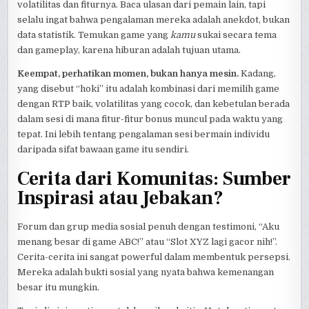
volatilitas dan fiturnya. Baca ulasan dari pemain lain, tapi
selalu ingat bahwa pengalaman mereka adalah anekdot, bukan
data statistik. Temukan game yang
kamu
sukai secara tema
dan gameplay, karena hiburan adalah tujuan utama.
Keempat, perhatikan momen, bukan hanya mesin.
Kadang,
yang disebut “hoki” itu adalah kombinasi dari memilih game
dengan RTP baik, volatilitas yang cocok, dan kebetulan berada
dalam sesi di mana fitur-fitur bonus muncul pada waktu yang
tepat. Ini lebih tentang pengalaman sesi bermain individu
daripada sifat bawaan game itu sendiri.
Cerita dari Komunitas: Sumber
Inspirasi atau Jebakan?
Forum dan grup media sosial penuh dengan testimoni, “Aku
menang besar di game ABC!” atau “Slot XYZ lagi gacor nih!”.
Cerita-cerita ini sangat powerful dalam membentuk persepsi.
Mereka adalah bukti sosial yang nyata bahwa kemenangan
besar itu mungkin.