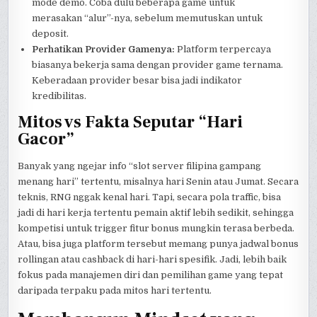
mode demo. Coba dulu beberapa game untuk
merasakan “alur”-nya, sebelum memutuskan untuk
deposit.
Perhatikan Provider Gamenya:
Platform terpercaya
biasanya bekerja sama dengan provider game ternama.
Keberadaan provider besar bisa jadi indikator
kredibilitas.
Mitos vs Fakta Seputar “Hari
Gacor”
Banyak yang ngejar info “slot server filipina gampang
menang hari” tertentu, misalnya hari Senin atau Jumat. Secara
teknis, RNG nggak kenal hari. Tapi, secara pola traffic, bisa
jadi di hari kerja tertentu pemain aktif lebih sedikit, sehingga
kompetisi untuk trigger fitur bonus mungkin terasa berbeda.
Atau, bisa juga platform tersebut memang punya jadwal bonus
rollingan atau cashback di hari-hari spesifik. Jadi, lebih baik
fokus pada manajemen diri dan pemilihan game yang tepat
daripada terpaku pada mitos hari tertentu.