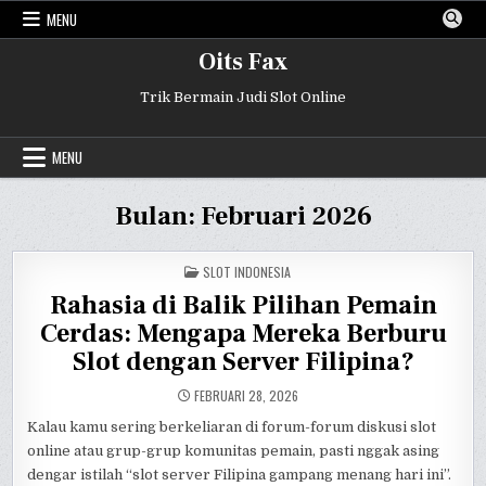
Skip
MENU
to
content
Oits Fax
Trik Bermain Judi Slot Online
MENU
Bulan:
Februari 2026
POSTED
SLOT INDONESIA
IN
Rahasia di Balik Pilihan Pemain
Cerdas: Mengapa Mereka Berburu
Slot dengan Server Filipina?
FEBRUARI 28, 2026
Kalau kamu sering berkeliaran di forum-forum diskusi slot
online atau grup-grup komunitas pemain, pasti nggak asing
dengar istilah “slot server Filipina gampang menang hari ini”.