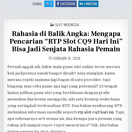
:
:
:
SHARE:
X
FACEBOOK
LINKEDIN
MISTERI
MISTERI
MISTERI
DAN
DAN
DAN
DAYA
DAYA
DAYA
TARIK:
TARIK:
TARIK:
BENARKAH
BENARKAH
BENARKAH
POSTED
ADA
SLOT INDONESIA
ADA
ADA
IN
SLOT
SLOT
SLOT
Rahasia di Balik Angka: Mengapa
ONLINE
ONLINE
ONLINE
PALING
PALING
PALING
HOKI
HOKI
HOKI
Pencarian “RTP Slot CQ9 Hari Ini”
DI
DI
DI
DUNIA?
DUNIA?
DUNIA?
Bisa Jadi Senjata Rahasia Pemain
FEBRUARI 16, 2026
Pernah nggak sih, habis main game slot online terus merasa
kok jackpotnya susah banget diraih? Atau mungkin, kamu
merasa rejeki mainmu lagi bagus di satu provider, tapi
bingung mau coba game apa lagi yang potensial? Di tengah
lautan pilihan game slot yang berkilauan dengan grafis
memukau dan bonus menggoda, ada satu konsep sederhana
yang seringkali terlewatkan: RTP. Dan bukan sembarang RTP,
melainkan informasi spesifik seperti
rtp slot cq9 hari ini
. Tapi
apa sebenarnya arti semua ini, dan kenapa para pemain yang
cukup jeli sampai repot-repot mencarinya? Yuk, kita bahas
tuntas sampai ke akar-akarnya.