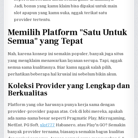
Jadi, bonus yang kamu klaim bisa dipakai untuk main
slot apapun yang kamu suka, nggak terikat satu
provider tertentu.
Memilih Platform "Satu Untuk
Semua" yang Tepat
Nah, karena konsep ini semakin populer, banyak juga situs
yang mengklaim menawarkan layanan serupa. Tapi, nggak
semua sama kualitasnya. Biar kamu nggak salah pilih,
perhatikan beberapa hal krusial ini sebelum bikin akun.
Koleksi Provider yang Lengkap dan
Berkualitas
Platform yang oke harusnya punya kerja sama dengan
provider-provider papan atas. Cek di lobi mereka, apakah
ada nama-nama besar seperti Pragmatic Play, Microgaming,
NetEnt, PG Soft,
slot777
Habanero, atau Play'n GO? Semakin
banyak provider ternama, biasanya semakin bagus kualitas