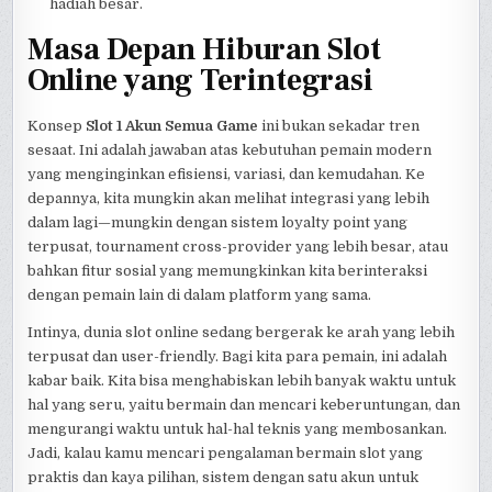
hadiah besar.
Masa Depan Hiburan Slot
Online yang Terintegrasi
Konsep
Slot 1 Akun Semua Game
ini bukan sekadar tren
sesaat. Ini adalah jawaban atas kebutuhan pemain modern
yang menginginkan efisiensi, variasi, dan kemudahan. Ke
depannya, kita mungkin akan melihat integrasi yang lebih
dalam lagi—mungkin dengan sistem loyalty point yang
terpusat, tournament cross-provider yang lebih besar, atau
bahkan fitur sosial yang memungkinkan kita berinteraksi
dengan pemain lain di dalam platform yang sama.
Intinya, dunia slot online sedang bergerak ke arah yang lebih
terpusat dan user-friendly. Bagi kita para pemain, ini adalah
kabar baik. Kita bisa menghabiskan lebih banyak waktu untuk
hal yang seru, yaitu bermain dan mencari keberuntungan, dan
mengurangi waktu untuk hal-hal teknis yang membosankan.
Jadi, kalau kamu mencari pengalaman bermain slot yang
praktis dan kaya pilihan, sistem dengan satu akun untuk