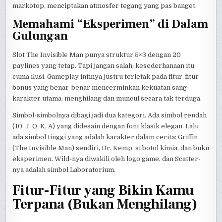
markotop, menciptakan atmosfer tegang yang pas banget.
Memahami “Eksperimen” di Dalam
Gulungan
Slot The Invisible Man punya struktur 5×3 dengan 20
paylines yang tetap. Tapi jangan salah, kesederhanaan itu
cuma ilusi. Gameplay intinya justru terletak pada fitur-fitur
bonus yang benar-benar mencerminkan kekuatan sang
karakter utama: menghilang dan muncul secara tak terduga.
Simbol-simbolnya dibagi jadi dua kategori. Ada simbol rendah
(10, J, Q, K, A) yang didesain dengan font klasik elegan. Lalu
ada simbol tinggi yang adalah karakter dalam cerita: Griffin
(The Invisible Man) sendiri, Dr. Kemp, si botol kimia, dan buku
eksperimen. Wild-nya diwakili oleh logo game, dan Scatter-
nya adalah simbol Laboratorium.
Fitur-Fitur yang Bikin Kamu
Terpana (Bukan Menghilang)