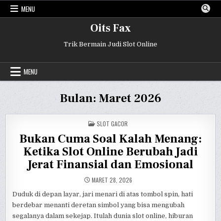
Skip
MENU
to
content
Oits Fax
Trik Bermain Judi Slot Online
MENU
Bulan:
Maret 2026
POSTED
SLOT GACOR
IN
Bukan Cuma Soal Kalah Menang:
Ketika Slot Online Berubah Jadi
Jerat Finansial dan Emosional
MARET 28, 2026
Duduk di depan layar, jari menari di atas tombol spin, hati
berdebar menanti deretan simbol yang bisa mengubah
segalanya dalam sekejap. Itulah dunia slot online, hiburan