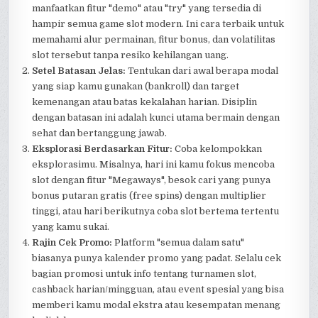
manfaatkan fitur "demo" atau "try" yang tersedia di
hampir semua game slot modern. Ini cara terbaik untuk
memahami alur permainan, fitur bonus, dan volatilitas
slot tersebut tanpa resiko kehilangan uang.
Setel Batasan Jelas:
Tentukan dari awal berapa modal
yang siap kamu gunakan (bankroll) dan target
kemenangan atau batas kekalahan harian. Disiplin
dengan batasan ini adalah kunci utama bermain dengan
sehat dan bertanggung jawab.
Eksplorasi Berdasarkan Fitur:
Coba kelompokkan
eksplorasimu. Misalnya, hari ini kamu fokus mencoba
slot dengan fitur "Megaways", besok cari yang punya
bonus putaran gratis (free spins) dengan multiplier
tinggi, atau hari berikutnya coba slot bertema tertentu
yang kamu sukai.
Rajin Cek Promo:
Platform "semua dalam satu"
biasanya punya kalender promo yang padat. Selalu cek
bagian promosi untuk info tentang turnamen slot,
cashback harian/mingguan, atau event spesial yang bisa
memberi kamu modal ekstra atau kesempatan menang