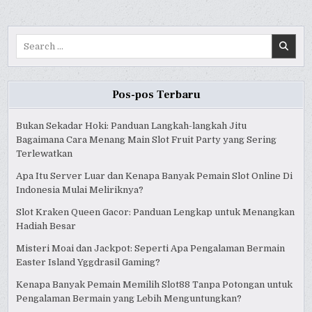
YANG
YANG
YANG
BIKIN
BIKIN
BIKIN
KETAGIHAN
KETAGIHAN
KETAGIHAN
Search
for:
Pos-pos Terbaru
Bukan Sekadar Hoki: Panduan Langkah-langkah Jitu
Bagaimana Cara Menang Main Slot Fruit Party yang Sering
Terlewatkan
Apa Itu Server Luar dan Kenapa Banyak Pemain Slot Online Di
Indonesia Mulai Meliriknya?
Slot Kraken Queen Gacor: Panduan Lengkap untuk Menangkan
Hadiah Besar
Misteri Moai dan Jackpot: Seperti Apa Pengalaman Bermain
Easter Island Yggdrasil Gaming?
Kenapa Banyak Pemain Memilih Slot88 Tanpa Potongan untuk
Pengalaman Bermain yang Lebih Menguntungkan?