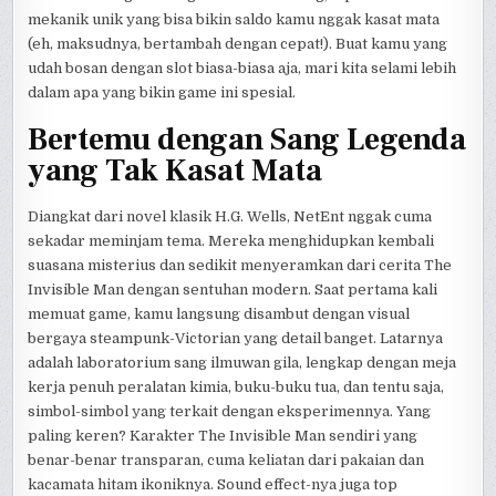
mekanik unik yang bisa bikin saldo kamu nggak kasat mata
(eh, maksudnya, bertambah dengan cepat!). Buat kamu yang
udah bosan dengan slot biasa-biasa aja, mari kita selami lebih
dalam apa yang bikin game ini spesial.
Bertemu dengan Sang Legenda
yang Tak Kasat Mata
Diangkat dari novel klasik H.G. Wells, NetEnt nggak cuma
sekadar meminjam tema. Mereka menghidupkan kembali
suasana misterius dan sedikit menyeramkan dari cerita The
Invisible Man dengan sentuhan modern. Saat pertama kali
memuat game, kamu langsung disambut dengan visual
bergaya steampunk-Victorian yang detail banget. Latarnya
adalah laboratorium sang ilmuwan gila, lengkap dengan meja
kerja penuh peralatan kimia, buku-buku tua, dan tentu saja,
simbol-simbol yang terkait dengan eksperimennya. Yang
paling keren? Karakter The Invisible Man sendiri yang
benar-benar transparan, cuma keliatan dari pakaian dan
kacamata hitam ikoniknya. Sound effect-nya juga top