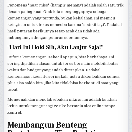
Fenomena "near miss" (hampir menang) adalah salah satu trik
desain paling kuat. Otak kita menganggapnya sebagai
kemenangan yang tertunda, bukan kekalahan. Ini memicu
keinginan untuk terus mencoba karena "sedikit lagi". Padahal,
hasil putaran berikutnya tetap acak dan tidak ada
hubungannya dengan putaran sebelumnya.
"Hari Ini Hoki Sih, Aku Lanjut Saja!"
Euforia kemenangan, sekecil apapun, bisa berbahaya. Ini
sering dijadikan alasan untuk terus bermain melebihi batas
waktu dan budget yang sudah ditetapkan. Padahal,
kemenangan kecil itu seringkali justru dikembalikan semua,
plus sisa saldo kita, jika kita tidak bisa berhenti di saat yang
tepat.
Mengenali dan menolak jebakan pikiran ini adalah langkah
kritis untuk mengurangi
resiko bermain slot online tanpa
kontrol
.
Membangun Benteng