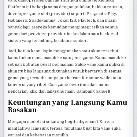
yang diadopsi oleh banyak situs judi online terkemuka.
Platform ini bekerja sama dengan puluhan, bahkan ratusan,
developer game slot (provider) seperti Pragmatic Play,
Habanero, Spadegaming, Joker123, Playtech, dan masih
banyak lagi. Mereka kemudian mengintegrasikan semua
game dari provider-provider ini ke dalam satu back-end
sistem yang terhubung ke akun member.
Jadi, ketika kamu login menggunakan satu akun tersebut,
kamu bukan cuma masuk ke satu jenis game. Kamu masuk ke
sebuah
hub
atau pusat permainan. Saldo yang kamu miliki di
akun itu bisa langsung digunakan untuk bertaruh di
semua
game
yang tersedia tanpa perlu transfer antar wallet atau
konversi yang ribet. Cari game favoritmu dari menu
pencarian, klik, dan langsung main. Gampang banget!
Keuntungan yang Langsung Kamu
Rasakan
Mengapa model ini sekarang begitu digemari? Karena
manfaatnya langsung terasa, terutama buat kita yang suka
variasi dan kebebasan memilih.