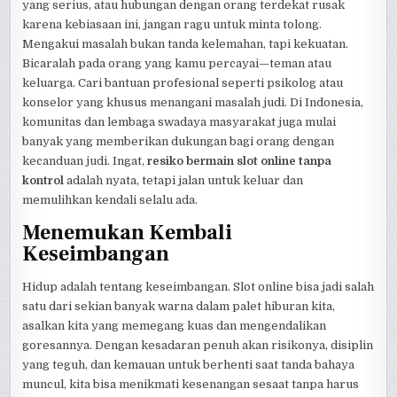
yang serius, atau hubungan dengan orang terdekat rusak
karena kebiasaan ini, jangan ragu untuk minta tolong.
Mengakui masalah bukan tanda kelemahan, tapi kekuatan.
Bicaralah pada orang yang kamu percayai—teman atau
keluarga. Cari bantuan profesional seperti psikolog atau
konselor yang khusus menangani masalah judi. Di Indonesia,
komunitas dan lembaga swadaya masyarakat juga mulai
banyak yang memberikan dukungan bagi orang dengan
kecanduan judi. Ingat,
resiko bermain slot online tanpa
kontrol
adalah nyata, tetapi jalan untuk keluar dan
memulihkan kendali selalu ada.
Menemukan Kembali
Keseimbangan
Hidup adalah tentang keseimbangan. Slot online bisa jadi salah
satu dari sekian banyak warna dalam palet hiburan kita,
asalkan kita yang memegang kuas dan mengendalikan
goresannya. Dengan kesadaran penuh akan risikonya, disiplin
yang teguh, dan kemauan untuk berhenti saat tanda bahaya
muncul, kita bisa menikmati kesenangan sesaat tanpa harus