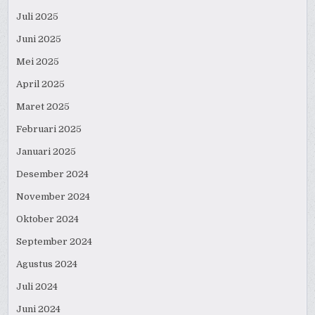
Juli 2025
Juni 2025
Mei 2025
April 2025
Maret 2025
Februari 2025
Januari 2025
Desember 2024
November 2024
Oktober 2024
September 2024
Agustus 2024
Juli 2024
Juni 2024