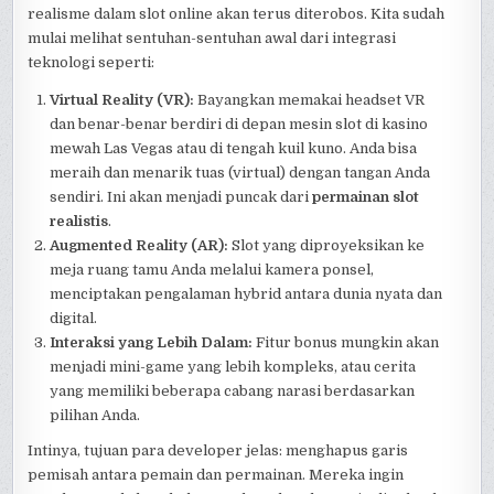
realisme dalam slot online akan terus diterobos. Kita sudah
mulai melihat sentuhan-sentuhan awal dari integrasi
teknologi seperti:
Virtual Reality (VR):
Bayangkan memakai headset VR
dan benar-benar berdiri di depan mesin slot di kasino
mewah Las Vegas atau di tengah kuil kuno. Anda bisa
meraih dan menarik tuas (virtual) dengan tangan Anda
sendiri. Ini akan menjadi puncak dari
permainan slot
realistis
.
Augmented Reality (AR):
Slot yang diproyeksikan ke
meja ruang tamu Anda melalui kamera ponsel,
menciptakan pengalaman hybrid antara dunia nyata dan
digital.
Interaksi yang Lebih Dalam:
Fitur bonus mungkin akan
menjadi mini-game yang lebih kompleks, atau cerita
yang memiliki beberapa cabang narasi berdasarkan
pilihan Anda.
Intinya, tujuan para developer jelas: menghapus garis
pemisah antara pemain dan permainan. Mereka ingin