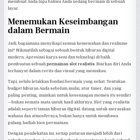
membuat Anda lupa bahwa Anda sedang bermain di sebuah
layar.
Menemukan Keseimbangan
dalam Bermain
Jadi, bagaimana menyikapi semua kemewahan dan realisme
ini? Nikmatilah sebagai sebuah bentuk hiburan digital
modern. Apresiasi karya seni dan teknologi di balik
pembuatan sebuah
permainan slot realistis
. Biarkan diri Anda
terhanyut dalam cerita dan visual yang memukau.
Tapi, selalu letakkan fondasi bermain yang sehat. Tentukan
budget hiburan Anda sebelum mulai, atur timer, dan yang
paling penting, mainkan untuk kesenangan momen itu sendiri
—bukan semata-mata untuk hasil akhirnya. Slot yang realistis
adalah seperti taman hiburan digital; datang untuk merasakan
wahana dan atmosfernya, bukan hanya untuk membawa
pulang hadiah kios permainan.
Dengan pendekatan ini, setiap putaran menjadi lebih dari