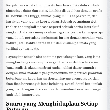
Perjalanan visual slot online itu luar biasa. Jika dulu simbol-
simbolnya datar dan statis, kini kita disuguhkan dengan grafis
3D berkualitas tinggi, animasi yang mulus seperti film, dan
karakter yang punya kepribadian. Sebuah
permainan slot
realistis
seringkali merasa seperti sebuah cerita interaktif
singkat. Anda bisa menyaksikan naga mengeluarkan napas api
yang detail, petualang melompati jurang dengan gerakan yang
natural, atau bahkan tetesan air dan kilauan permata yang
terlihat begitu nyata.
Bayangkan sebuah slot bertema petualangan laut. Yang lama
mungkin hanya menampilkan gambar ikan dan harta karun.
Yang realistis akan membuat Anda melihat dasar samudra
dengan sinar matahari yang menembus air, partikel plankton
beterbangan, kapal karam dengan kayunya yang lapuk, dan
ikan-ikan berenang di latar belakang. Detail-detail kecil inilah
yang membangun ilusi realitas dan membuat sesi bermain jadi
jauh lebih immersive.
Suara yang Menghidupkan Setiap
Putaran