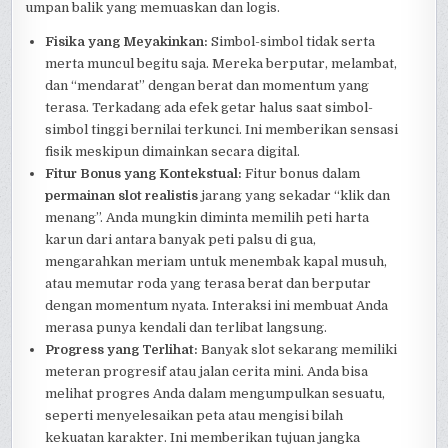
umpan balik yang memuaskan dan logis.
Fisika yang Meyakinkan:
Simbol-simbol tidak serta
merta muncul begitu saja. Mereka berputar, melambat,
dan “mendarat” dengan berat dan momentum yang
terasa. Terkadang ada efek getar halus saat simbol-
simbol tinggi bernilai terkunci. Ini memberikan sensasi
fisik meskipun dimainkan secara digital.
Fitur Bonus yang Kontekstual:
Fitur bonus dalam
permainan slot realistis
jarang yang sekadar “klik dan
menang”. Anda mungkin diminta memilih peti harta
karun dari antara banyak peti palsu di gua,
mengarahkan meriam untuk menembak kapal musuh,
atau memutar roda yang terasa berat dan berputar
dengan momentum nyata. Interaksi ini membuat Anda
merasa punya kendali dan terlibat langsung.
Progress yang Terlihat:
Banyak slot sekarang memiliki
meteran progresif atau jalan cerita mini. Anda bisa
melihat progres Anda dalam mengumpulkan sesuatu,
seperti menyelesaikan peta atau mengisi bilah
kekuatan karakter. Ini memberikan tujuan jangka