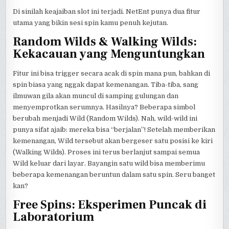
Di sinilah keajaiban slot ini terjadi. NetEnt punya dua fitur
utama yang bikin sesi spin kamu penuh kejutan.
Random Wilds & Walking Wilds:
Kekacauan yang Menguntungkan
Fitur ini bisa trigger secara acak di spin mana pun, bahkan di
spin biasa yang nggak dapat kemenangan. Tiba-tiba, sang
ilmuwan gila akan muncul di samping gulungan dan
menyemprotkan serumnya. Hasilnya? Beberapa simbol
berubah menjadi Wild (Random Wilds). Nah, wild-wild ini
punya sifat ajaib: mereka bisa “berjalan”! Setelah memberikan
kemenangan, Wild tersebut akan bergeser satu posisi ke kiri
(Walking Wilds). Proses ini terus berlanjut sampai semua
Wild keluar dari layar. Bayangin satu wild bisa memberimu
beberapa kemenangan beruntun dalam satu spin. Seru banget
kan?
Free Spins: Eksperimen Puncak di
Laboratorium