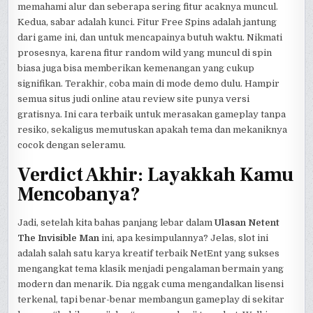
memahami alur dan seberapa sering fitur acaknya muncul.
Kedua, sabar adalah kunci. Fitur Free Spins adalah jantung
dari game ini, dan untuk mencapainya butuh waktu. Nikmati
prosesnya, karena fitur random wild yang muncul di spin
biasa juga bisa memberikan kemenangan yang cukup
signifikan. Terakhir, coba main di mode demo dulu. Hampir
semua situs judi online atau review site punya versi
gratisnya. Ini cara terbaik untuk merasakan gameplay tanpa
resiko, sekaligus memutuskan apakah tema dan mekaniknya
cocok dengan seleramu.
Verdict Akhir: Layakkah Kamu
Mencobanya?
Jadi, setelah kita bahas panjang lebar dalam
Ulasan Netent
The Invisible Man
ini, apa kesimpulannya? Jelas, slot ini
adalah salah satu karya kreatif terbaik NetEnt yang sukses
mengangkat tema klasik menjadi pengalaman bermain yang
modern dan menarik. Dia nggak cuma mengandalkan lisensi
terkenal, tapi benar-benar membangun gameplay di sekitar