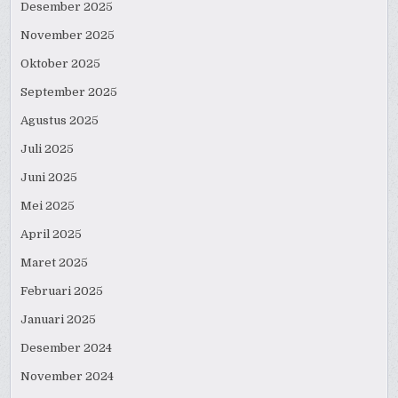
Desember 2025
November 2025
Oktober 2025
September 2025
Agustus 2025
Juli 2025
Juni 2025
Mei 2025
April 2025
Maret 2025
Februari 2025
Januari 2025
Desember 2024
November 2024