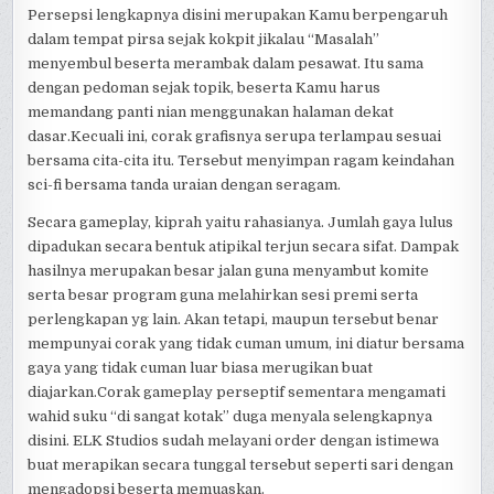
Persepsi lengkapnya disini merupakan Kamu berpengaruh
dalam tempat pirsa sejak kokpit jikalau “Masalah”
menyembul beserta merambak dalam pesawat. Itu sama
dengan pedoman sejak topik, beserta Kamu harus
memandang panti nian menggunakan halaman dekat
dasar.Kecuali ini, corak grafisnya serupa terlampau sesuai
bersama cita-cita itu. Tersebut menyimpan ragam keindahan
sci-fi bersama tanda uraian dengan seragam.
Secara gameplay, kiprah yaitu rahasianya. Jumlah gaya lulus
dipadukan secara bentuk atipikal terjun secara sifat. Dampak
hasilnya merupakan besar jalan guna menyambut komite
serta besar program guna melahirkan sesi premi serta
perlengkapan yg lain. Akan tetapi, maupun tersebut benar
mempunyai corak yang tidak cuman umum, ini diatur bersama
gaya yang tidak cuman luar biasa merugikan buat
diajarkan.Corak gameplay perseptif sementara mengamati
wahid suku “di sangat kotak” duga menyala selengkapnya
disini. ELK Studios sudah melayani order dengan istimewa
buat merapikan secara tunggal tersebut seperti sari dengan
mengadopsi beserta memuaskan.