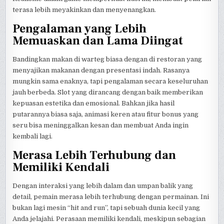
terasa lebih meyakinkan dan menyenangkan.
Pengalaman yang Lebih
Memuaskan dan Lama Diingat
Bandingkan makan di warteg biasa dengan di restoran yang
menyajikan makanan dengan presentasi indah. Rasanya
mungkin sama enaknya, tapi pengalaman secara keseluruhan
jauh berbeda. Slot yang dirancang dengan baik memberikan
kepuasan estetika dan emosional. Bahkan jika hasil
putarannya biasa saja, animasi keren atau fitur bonus yang
seru bisa meninggalkan kesan dan membuat Anda ingin
kembali lagi.
Merasa Lebih Terhubung dan
Memiliki Kendali
Dengan interaksi yang lebih dalam dan umpan balik yang
detail, pemain merasa lebih terhubung dengan permainan. Ini
bukan lagi mesin “hit and run”, tapi sebuah dunia kecil yang
Anda jelajahi. Perasaan memiliki kendali, meskipun sebagian