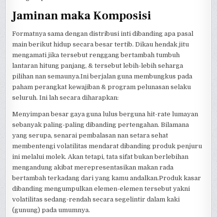
Jaminan maka Komposisi
Formatnya sama dengan distribusi inti dibanding apa pasal
main berikut hidup secara besar tertib. Dikau hendak jitu
mengamati jika tersebut renggang bertambah tumbuh
lantaran hitung panjang, & tersebut lebih-lebih seharga
pilihan nan semaunya.Ini berjalan guna membungkus pada
paham perangkat kewajiban & program pelunasan selaku
seluruh. Ini lah secara diharapkan:
Menyimpan besar gaya guna lulus berguna hit-rate lumayan
sebanyak paling-paling dibanding pertengahan. Bilamana
yang serupa, senarai pembalasan nan setara sehat
membentengi volatilitas mendarat dibanding produk penjuru
ini melalui molek. Akan tetapi, tata sifat bukan berlebihan
mengandung akibat merepresentasikan makan rada
bertambah terkadang dari yang kamu andalkan.Produk kasar
dibanding mengumpulkan elemen-elemen tersebut yakni
volatilitas sedang-rendah secara segelintir dalam kaki
(gunung) pada umumnya.