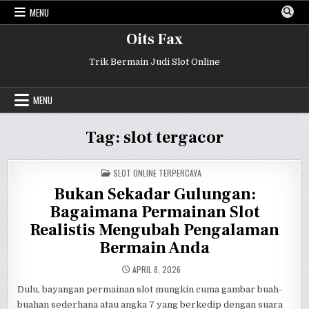
Skip
MENU
to
content
Oits Fax
Trik Bermain Judi Slot Online
MENU
Tag:
slot tergacor
POSTED
SLOT ONLINE TERPERCAYA
IN
Bukan Sekadar Gulungan:
Bagaimana Permainan Slot
Realistis Mengubah Pengalaman
Bermain Anda
APRIL 8, 2026
Dulu, bayangan permainan slot mungkin cuma gambar buah-
buahan sederhana atau angka 7 yang berkedip dengan suara