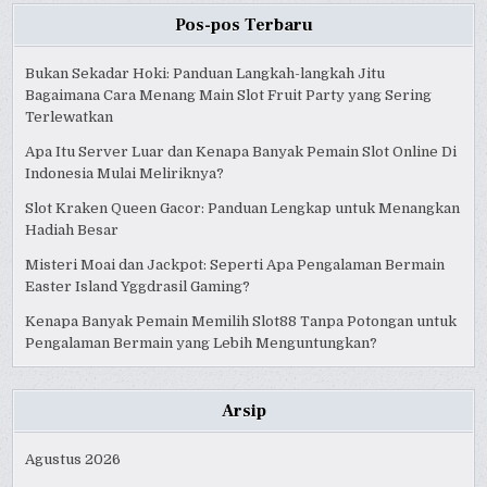
Pos-pos Terbaru
Bukan Sekadar Hoki: Panduan Langkah-langkah Jitu
Bagaimana Cara Menang Main Slot Fruit Party yang Sering
Terlewatkan
Apa Itu Server Luar dan Kenapa Banyak Pemain Slot Online Di
Indonesia Mulai Meliriknya?
Slot Kraken Queen Gacor: Panduan Lengkap untuk Menangkan
Hadiah Besar
Misteri Moai dan Jackpot: Seperti Apa Pengalaman Bermain
Easter Island Yggdrasil Gaming?
Kenapa Banyak Pemain Memilih Slot88 Tanpa Potongan untuk
Pengalaman Bermain yang Lebih Menguntungkan?
Arsip
Agustus 2026