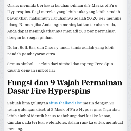
Orang memiliki berbagai taruhan pilihan di 9 Masks of Fire
Hyperspins. Bagi mereka yang lebih suka yang lebih rendah
bayangkan, maksimum Taruhannya adalah £0,20 per menulis
ulang; Namun, jika Anda ingin meningkatkan taruhan Anda,
Anda dapat meningkatkannya menjadi £60 per permainan.
dengan berbagai pilihan.
Dolar, Bell, Bar, dan Cherry tanda-tanda adalah yang lebih
rendah pembayaran citra.
Semua simbol — selain dari simbol dan topeng Free Spin —
diganti dengan simbol liar.
Fungsi dan 9 Wajah Permainan
Dasar Fire Hyperspins
Sebuah lima gulungan
situs thailand slot
mesin dengan 20
tetap gulungan disebut 9 Mask of Fire Hyperspins.Tiga atau
lebih simbol identik harus terhubung dari kiri ke kanan,
dimulai pada terluar gelendong, dalam rangka untuk membuat
menang.