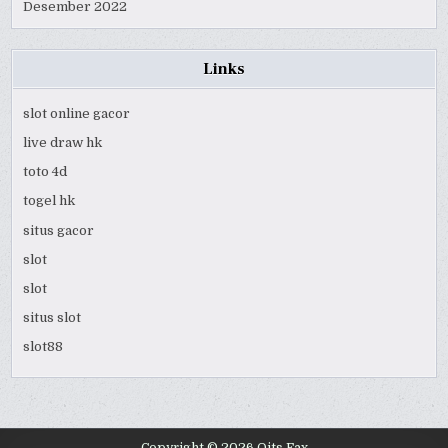
Desember 2022
Links
slot online gacor
live draw hk
toto 4d
togel hk
situs gacor
slot
slot
situs slot
slot88
Copyright © 2026 Oits Fax