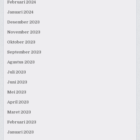
Februari 2024
Januari 2024
Desember 2023
November 2023
Oktober 2023
September 2023
Agustus 2023
Juli 2023
Juni 2023
Mei 2023
April 2023
Maret 2023
Februari 2023
Januari 2023