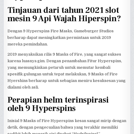
Tinjauan dari tahun 2021 slot
mesin 9 Api Wajah Hiperspin?
Dengan 9 Hyperspins Fire Masks, Gameburger Studios
berharap dapat meningkatkan permintaan untuk 2019
mereka pemindahan.
2019 menyaksikan rilis 9 Masks of Fire, yang sangat sukses
karena luasnya gim. Dengan penambahan Fitur Hyperspins,
yang memungkinkan petaruh untuk memutar kembali
spesifik gulungan untuk tepat melakukan, 9 Masks of Fire
Hyershins berharap untuk sebagian meniru kesuksesan yang
dialami oleh asli.
Perapian helm terinspirasi
oleh 9 Hyperspins
Inisial 9 Masks of Fire Hyperspins kesan sangat mirip dengan
detik, dengan pengecualian bahwa yang terakhir memiliki
sedikit lebih menarik ciri disebut “Hydrilspinal.”