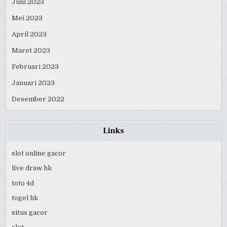
Juni 2023
Mei 2023
April 2023
Maret 2023
Februari 2023
Januari 2023
Desember 2022
Links
slot online gacor
live draw hk
toto 4d
togel hk
situs gacor