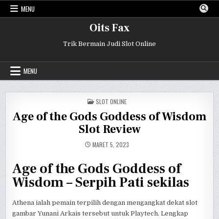
Skip
MENU
to
content
Oits Fax
Trik Bermain Judi Slot Online
MENU
POSTED
SLOT ONLINE
IN
Age of the Gods Goddess of Wisdom
Slot Review
MARET 5, 2023
Age of the Gods Goddess of
Wisdom – Serpih Pati sekilas
Athena ialah pemain terpilih dengan mengangkat dekat slot
gambar Yunani Arkais tersebut untuk Playtech. Lengkap