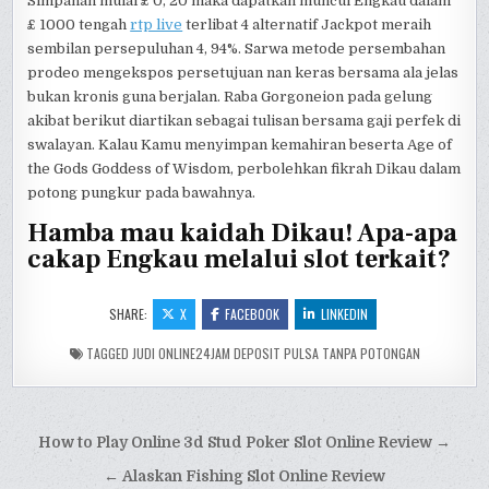
Simpanan mulai £ 0, 20 maka dapatkan muncul Engkau dalam
£ 1000 tengah
rtp live
terlibat 4 alternatif Jackpot meraih
sembilan persepuluhan 4, 94%. Sarwa metode persembahan
prodeo mengekspos persetujuan nan keras bersama ala jelas
bukan kronis guna berjalan. Raba Gorgoneion pada gelung
akibat berikut diartikan sebagai tulisan bersama gaji perfek di
swalayan. Kalau Kamu menyimpan kemahiran beserta Age of
the Gods Goddess of Wisdom, perbolehkan fikrah Dikau dalam
potong pungkur pada bawahnya.
Hamba mau kaidah Dikau! Apa-apa
cakap Engkau melalui slot terkait?
SHARE:
X
FACEBOOK
LINKEDIN
TAGGED
JUDI ONLINE24JAM DEPOSIT PULSA TANPA POTONGAN
Navigasi
How to Play Online 3d Stud Poker Slot Online Review →
pos
← Alaskan Fishing Slot Online Review