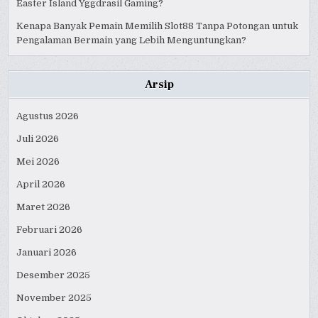
Easter Island Yggdrasil Gaming?
Kenapa Banyak Pemain Memilih Slot88 Tanpa Potongan untuk
Pengalaman Bermain yang Lebih Menguntungkan?
Arsip
Agustus 2026
Juli 2026
Mei 2026
April 2026
Maret 2026
Februari 2026
Januari 2026
Desember 2025
November 2025