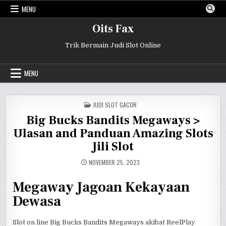
Skip
MENU
to
content
Oits Fax
Trik Bermain Judi Slot Online
MENU
POSTED
JUDI SLOT GACOR
IN
Big Bucks Bandits Megaways >
Ulasan and Panduan Amazing Slots
Jili Slot
NOVEMBER 25, 2023
Megaway Jagoan Kekayaan
Dewasa
Slot on line Big Bucks Bandits Megaways akibat ReelPlay