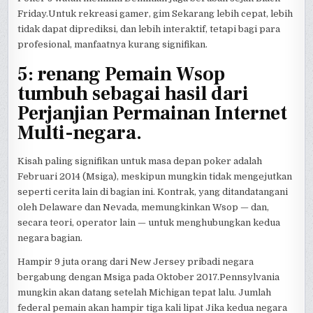
Friday.Untuk rekreasi gamer, gim Sekarang lebih cepat, lebih
tidak dapat diprediksi, dan lebih interaktif, tetapi bagi para
profesional, manfaatnya kurang signifikan.
5: renang Pemain Wsop
tumbuh sebagai hasil dari
Perjanjian Permainan Internet
Multi-negara.
Kisah paling signifikan untuk masa depan poker adalah
Februari 2014 (Msiga), meskipun mungkin tidak mengejutkan
seperti cerita lain di bagian ini. Kontrak, yang ditandatangani
oleh Delaware dan Nevada, memungkinkan Wsop — dan,
secara teori, operator lain — untuk menghubungkan kedua
negara bagian.
Hampir 9 juta orang dari New Jersey pribadi negara
bergabung dengan Msiga pada Oktober 2017.Pennsylvania
mungkin akan datang setelah Michigan tepat lalu. Jumlah
federal pemain akan hampir tiga kali lipat Jika kedua negara