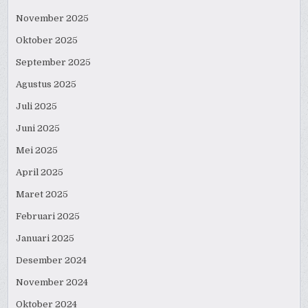
November 2025
Oktober 2025
September 2025
Agustus 2025
Juli 2025
Juni 2025
Mei 2025
April 2025
Maret 2025
Februari 2025
Januari 2025
Desember 2024
November 2024
Oktober 2024