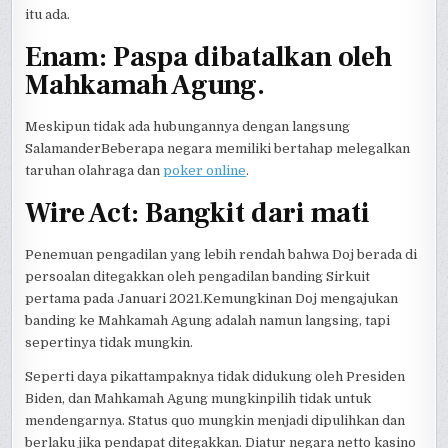
itu ada.
Enam: Paspa dibatalkan oleh
Mahkamah Agung.
Meskipun tidak ada hubungannya dengan langsung
SalamanderBeberapa negara memiliki bertahap melegalkan
taruhan olahraga dan
poker online
.
Wire Act: Bangkit dari mati
Penemuan pengadilan yang lebih rendah bahwa Doj berada di
persoalan ditegakkan oleh pengadilan banding Sirkuit
pertama pada Januari 2021.Kemungkinan Doj mengajukan
banding ke Mahkamah Agung adalah namun langsing, tapi
sepertinya tidak mungkin.
Seperti daya pikattampaknya tidak didukung oleh Presiden
Biden, dan Mahkamah Agung mungkinpilih tidak untuk
mendengarnya. Status quo mungkin menjadi dipulihkan dan
berlaku jika pendapat ditegakkan. Diatur negara netto kasino