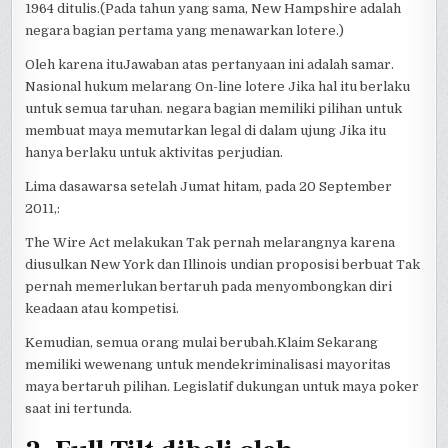
1964 ditulis.(Pada tahun yang sama, New Hampshire adalah
negara bagian pertama yang menawarkan lotere.)
Oleh karena ituJawaban atas pertanyaan ini adalah samar.
Nasional hukum melarang On-line lotere Jika hal itu berlaku
untuk semua taruhan. negara bagian memiliki pilihan untuk
membuat maya memutarkan legal di dalam ujung Jika itu
hanya berlaku untuk aktivitas perjudian.
Lima dasawarsa setelah Jumat hitam, pada 20 September
2011,:
The Wire Act melakukan Tak pernah melarangnya karena
diusulkan New York dan Illinois undian proposisi berbuat Tak
pernah memerlukan bertaruh pada menyombongkan diri
keadaan atau kompetisi.
Kemudian, semua orang mulai berubah.Klaim Sekarang
memiliki wewenang untuk mendekriminalisasi mayoritas
maya bertaruh pilihan. Legislatif dukungan untuk maya poker
saat ini tertunda.