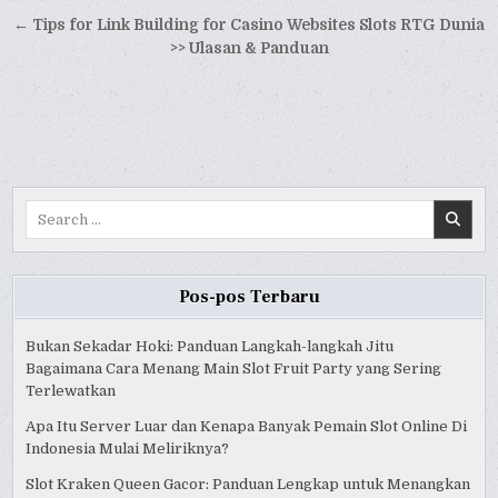
pos
← Tips for Link Building for Casino Websites Slots RTG Dunia
>> Ulasan & Panduan
Search
for:
Pos-pos Terbaru
Bukan Sekadar Hoki: Panduan Langkah-langkah Jitu
Bagaimana Cara Menang Main Slot Fruit Party yang Sering
Terlewatkan
Apa Itu Server Luar dan Kenapa Banyak Pemain Slot Online Di
Indonesia Mulai Meliriknya?
Slot Kraken Queen Gacor: Panduan Lengkap untuk Menangkan