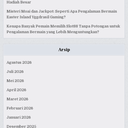
Hadiah Besar
Misteri Moai dan Jackpot: Seperti Apa Pengalaman Bermain
Easter Island Yggdrasil Gaming?
Kenapa Banyak Pemain Memilih Slot88 Tanpa Potongan untuk
Pengalaman Bermain yang Lebih Menguntungkan?
Arsip
Agustus 2026
Juli 2026
Mei 2026
April 2026
Maret 2026
Februari 2026
Januari 2026
Desember 2025