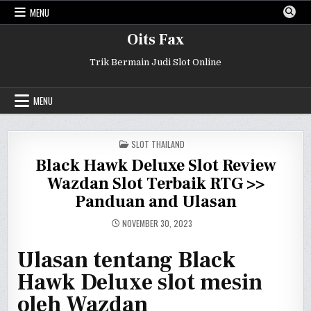
Skip
MENU
to
content
Oits Fax
Trik Bermain Judi Slot Online
MENU
POSTED
SLOT THAILAND
IN
Black Hawk Deluxe Slot Review
Wazdan Slot Terbaik RTG >>
Panduan and Ulasan
NOVEMBER 30, 2023
Ulasan tentang Black
Hawk Deluxe slot mesin
oleh Wazdan