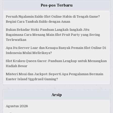
Pos-pos Terbaru
Pernah Ngalamin Saldo Slot Online Habis di Tengah Game?
Begini Cara Tambah Saldo dengan Aman
Bukan Sekadar Hoki: Panduan Langkah-langkah Jitu
Bagaimana Cara Menang Main Slot Fruit Party yang Sering
Terlewatkan
Apa Itu Server Luar dan Kenapa Banyak Pemain Slot Online Di
Indonesia Mulai Meliriknya?
Slot Kraken Queen Gacor: Panduan Lengkap untuk Menangkan
Hadiah Besar
Misteri Moai dan Jackpot: Seperti Apa Pengalaman Bermain
Easter Island Yggdrasil Gaming?
Arsip
Agustus 2026