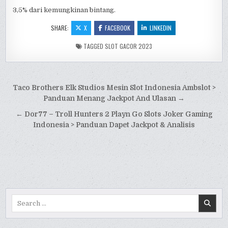
3,5% dari kemungkinan bintang.
SHARE:
X
FACEBOOK
LINKEDIN
TAGGED
SLOT GACOR 2023
Navigasi
Taco Brothers Elk Studios Mesin Slot Indonesia Ambslot >
pos
Panduan Menang Jackpot And Ulasan →
← Dor77 – Troll Hunters 2 Playn Go Slots Joker Gaming
Indonesia > Panduan Dapet Jackpot & Analisis
Search
for: