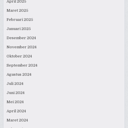
April 2025
Maret 2025
Februari 2025
Januari 2025
Desember 2024
November 2024
Oktober 2024
September 2024
Agustus 2024
Juli 2024
Juni 2024
Mei 2024
April 2024
Maret 2024