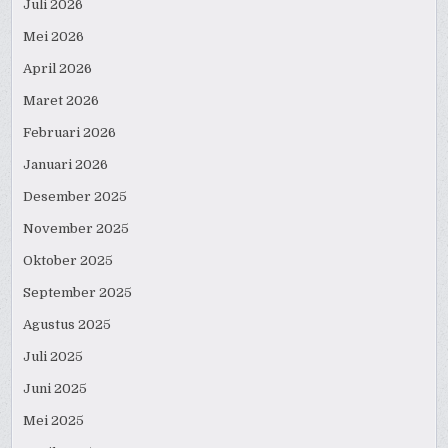
Juli 2026
Mei 2026
April 2026
Maret 2026
Februari 2026
Januari 2026
Desember 2025
November 2025
Oktober 2025
September 2025
Agustus 2025
Juli 2025
Juni 2025
Mei 2025