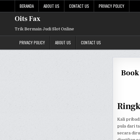
Skip
BERANDA
ABOUT US
CONTACT US
PRIVACY POLICY
to
content
Oits Fax
Trik Bermain Judi Slot Online
PRIVACY POLICY
ABOUT US
CONTACT US
Book 
Ringk
Kali priba
pula dari 
secara dir
diartikan 