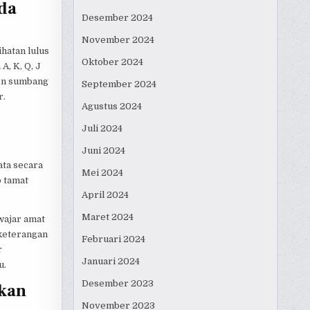
ada
Desember 2024
November 2024
hatan lulus
Oktober 2024
A, K, Q, J
non sumbang
September 2024
r.
Agustus 2024
Juli 2024
Juni 2024
ata secara
Mei 2024
p tamat
April 2024
Maret 2024
wajar amat
 keterangan
Februari 2024
r
Januari 2024
u.
Desember 2023
ikan
November 2023