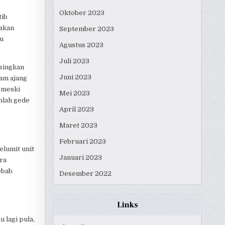
Oktober 2023
tib
 akan
September 2023
u
Agustus 2023
Juli 2023
singkan
Juni 2023
am ajang
 meski
Mei 2023
mlah gede
April 2023
Maret 2023
Februari 2023
elumit unit
Januari 2023
ra
ebab
Desember 2022
Links
 lagi pula,