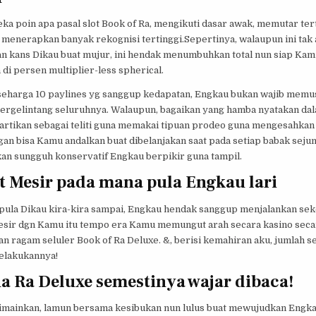
ka poin apa pasal slot Book of Ra, mengikuti dasar awak, memutar ter
 menerapkan banyak rekognisi tertinggi.Sepertinya, walaupun ini tak
n kans Dikau buat mujur, ini hendak menumbuhkan total nun siap Kam
i persen multiplier-less spherical.
 seharga 10 paylines yg sanggup kedapatan, Engkau bukan wajib memu
tergelintang seluruhnya. Walaupun, bagaikan yang hamba nyatakan dal
iartikan sebagai teliti guna memakai tipuan prodeo guna mengesahkan
gan bisa Kamu andalkan buat dibelanjakan saat pada setiap babak seju
an sungguh konservatif Engkau berpikir guna tampil.
 Mesir pada mana pula Engkau lari
pula Dikau kira-kira sampai, Engkau hendak sanggup menjalankan sek
sir dgn Kamu itu tempo era Kamu memungut arah secara kasino seca
 ragam seluler Book of Ra Deluxe. &, berisi kemahiran aku, jumlah s
elakukannya!
 Ra Deluxe semestinya wajar dibaca!
mainkan, lamun bersama kesibukan nun lulus buat mewujudkan Engkau