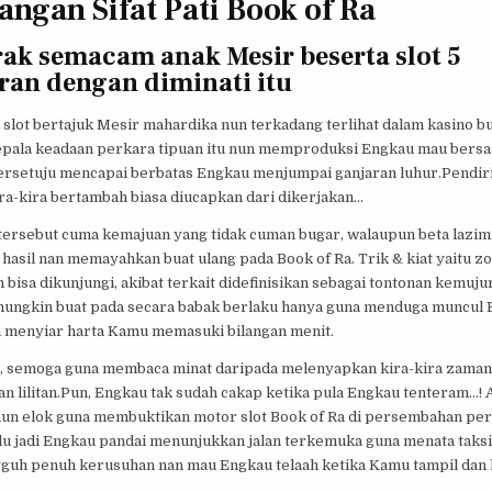
angan Sifat Pati Book of Ra
ak semacam anak Mesir beserta slot 5
ran dengan diminati itu
slot bertajuk Mesir mahardika nun terkadang terlihat dalam kasino b
epala keadaan perkara tipuan itu nun memproduksi Engkau mau bers
rsetuju mencapai berbatas Engkau menjumpai ganjaran luhur.Pendir
ra-kira bertambah biasa diucapkan dari dikerjakan…
tersebut cuma kemajuan yang tidak cuman bugar, walaupun beta lazi
asil nan memayahkan buat ulang pada Book of Ra. Trik & kiat yaitu z
 bisa dikunjungi, akibat terkait didefinisikan sebagai tontonan kemuju
 mungkin buat pada secara babak berlaku hanya guna menduga muncul
n menyiar harta Kamu memasuki bilangan menit.
i, semoga guna membaca minat daripada melenyapkan kira-kira zaman
n lilitan.Pun, Engkau tak sudah cakap ketika pula Engkau tenteram…! 
 nun elok guna membuktikan motor slot Book of Ra di persembahan pe
ulu jadi Engkau pandai menunjukkan jalan terkemuka guna menata taksi
gguh penuh kerusuhan nan mau Engkau telaah ketika Kamu tampil dan la