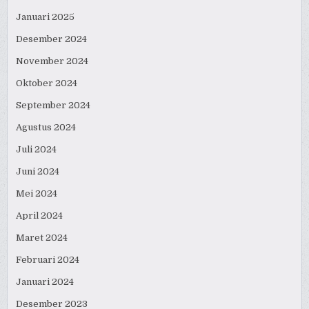
Januari 2025
Desember 2024
November 2024
Oktober 2024
September 2024
Agustus 2024
Juli 2024
Juni 2024
Mei 2024
April 2024
Maret 2024
Februari 2024
Januari 2024
Desember 2023