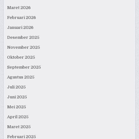
Maret 2026
Februari 2026
Januari 2026
Desember 2025
November 2025
Oktober 2025
September 2025
Agustus 2025
Juli 2025
Juni 2025
Mei 2025
April 2025
Maret 2025
Februari 2025