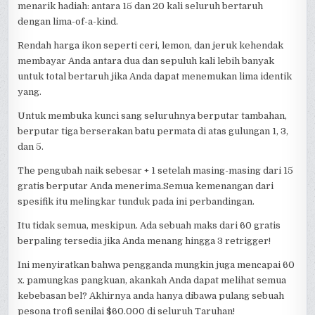
menarik hadiah: antara 15 dan 20 kali seluruh bertaruh
dengan lima-of-a-kind.
Rendah harga ikon seperti ceri, lemon, dan jeruk kehendak
membayar Anda antara dua dan sepuluh kali lebih banyak
untuk total bertaruh jika Anda dapat menemukan lima identik
yang.
Untuk membuka kunci sang seluruhnya berputar tambahan,
berputar tiga berserakan batu permata di atas gulungan 1, 3,
dan 5.
The pengubah naik sebesar + 1 setelah masing-masing dari 15
gratis berputar Anda menerima.Semua kemenangan dari
spesifik itu melingkar tunduk pada ini perbandingan.
Itu tidak semua, meskipun. Ada sebuah maks dari 60 gratis
berpaling tersedia jika Anda menang hingga 3 retrigger!
Ini menyiratkan bahwa pengganda mungkin juga mencapai 60
x. pamungkas pangkuan, akankah Anda dapat melihat semua
kebebasan bel? Akhirnya anda hanya dibawa pulang sebuah
pesona trofi senilai $60.000 di seluruh Taruhan!