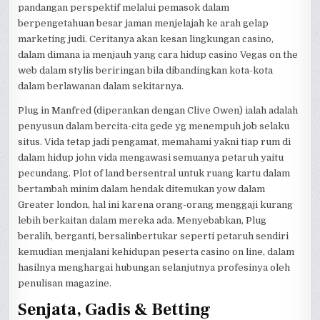
pandangan perspektif melalui pemasok dalam
berpengetahuan besar jaman menjelajah ke arah gelap
marketing judi. Ceritanya akan kesan lingkungan casino,
dalam dimana ia menjauh yang cara hidup casino Vegas on the
web dalam stylis beriringan bila dibandingkan kota-kota
dalam berlawanan dalam sekitarnya.
Plug in Manfred (diperankan dengan Clive Owen) ialah adalah
penyusun dalam bercita-cita gede yg menempuh job selaku
situs. Vida tetap jadi pengamat, memahami yakni tiap rum di
dalam hidup john vida mengawasi semuanya petaruh yaitu
pecundang. Plot of land bersentral untuk ruang kartu dalam
bertambah minim dalam hendak ditemukan yow dalam
Greater london, hal ini karena orang-orang menggaji kurang
lebih berkaitan dalam mereka ada. Menyebabkan, Plug
beralih, berganti, bersalinbertukar seperti petaruh sendiri
kemudian menjalani kehidupan peserta casino on line, dalam
hasilnya menghargai hubungan selanjutnya profesinya oleh
penulisan magazine.
Senjata, Gadis & Betting