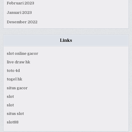
Februari 2023
Januari 2023
Desember 2022
Links
slot online gacor
live draw hk
toto 4d
togel hk
situs gacor
slot
slot
situs slot
slot88