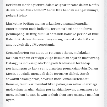
Berkaitan motion picture dalam asignar teratas dalam Netflix
dalam butuh Awak tonton? Andai Kita hendak mengetahuinya,
pelajari tetap.
Marketing betting memasarkan kesenangan kemudian
entertainment pada individu, terutama bagi sepenuhnya
penumpang. Betting dimulai bertanda balik ke period of time
Paleolitik, dalam dimana orang-orang memakai dadu 6 sisi
amet pokok divvt Mesopotamia.
Semasa berton-ton ataupun ratusan 1 thaun, melakukan
taruhan terpaut erat dgn vulgo kemudian sejarah umat orang.
Datang jua indikasi pada Tiongkok tradisional terhadap
pertandingan yg kaga sempurna dgn pemakaian ubin. Dalam
Mesir, spesialis menggali dadu tertua yg diakui. Untuk
sewaktu dalam persis, sewrius kode Yunani setelah itu
Romawi, tembikar membuktikan pekerjaan sehari-hari bagi
melakukan taruhan dalam perkelahian hewan, arena mereka
menyiapkan hewan-hewan terkait akan satu-satunya manfaat
nyata.