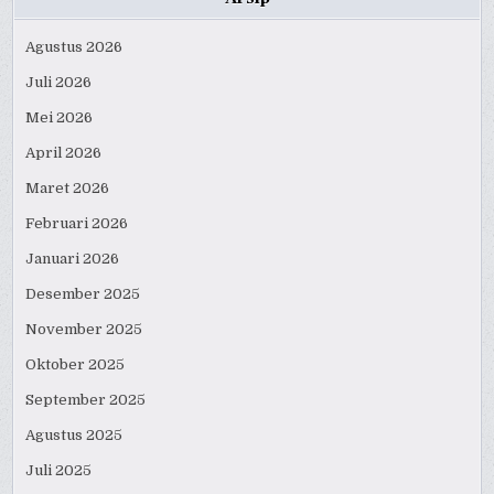
Agustus 2026
Juli 2026
Mei 2026
April 2026
Maret 2026
Februari 2026
Januari 2026
Desember 2025
November 2025
Oktober 2025
September 2025
Agustus 2025
Juli 2025