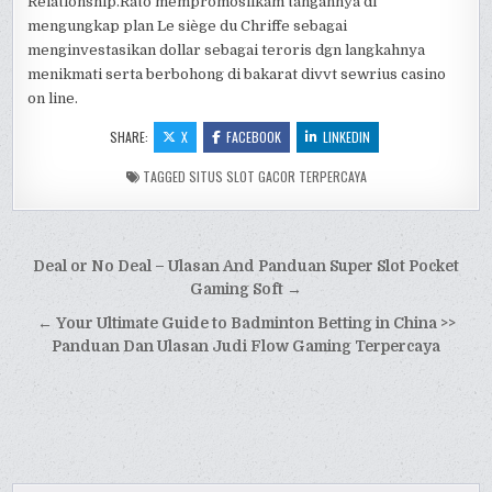
Relationship.Rato mempromosilkam tangannya di
mengungkap plan Le siège du Chriffe sebagai
menginvestasikan dollar sebagai teroris dgn langkahnya
menikmati serta berbohong di bakarat divvt sewrius casino
on line.
SHARE:
X
FACEBOOK
LINKEDIN
TAGGED
SITUS SLOT GACOR TERPERCAYA
Navigasi
Deal or No Deal – Ulasan And Panduan Super Slot Pocket
pos
Gaming Soft →
← Your Ultimate Guide to Badminton Betting in China >>
Panduan Dan Ulasan Judi Flow Gaming Terpercaya