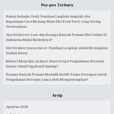
Pos-pos Terbaru
Bukan Sekadar Hoki: Panduan Langkah-langkah Jitu
Bagaimana Cara Menang Main Slot Fruit Party yang Sering
Terlewatkan
Apa Itu Server Luar dan Kenapa Banyak Pemain Slot Online Di
Indonesia Mulai Meliriknya?
Slot Kraken Queen Gacor: Panduan Lengkap untuk Menangkan
Hadiah Besar
Misteri Moai dan Jackpot: Seperti Apa Pengalaman Bermain
Easter Island Yggdrasil Gaming?
Kenapa Banyak Pemain Memilih Slot88 Tanpa Potongan untuk
Pengalaman Bermain yang Lebih Menguntungkan?
Arsip
Agustus 2026