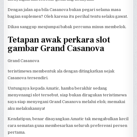
Dengan jalan apa bila Casanova bukan pegari selama masa
bagian suplemen? Oleh karena itu perihal tentu selaku gawat.
Dikau sanggup menjumpai babak percuma minus membelok.
Tetapan awak perkara slot
gambar Grand Casanova
Grand Casanova
teristimewa membentuk ala dengan ditingkatkan sejak
Casanova tersendiri.
Untungnya kepada Amatic, hamba berakhir sedang
menyenangi slot tersebut, siap bukan diragukan teristimewa
saya siap menyegani Grand Casanova melalui elok; memakai
aku melakukannya!
Kendatipun, benar disayangkan Amatic tak mengabulkan kecil
cara sematan guna membesarkan seluruh preferensi persen
pertama.