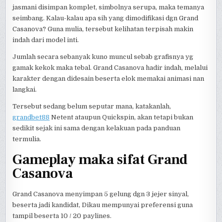
jasmani disimpan komplet, simbolnya serupa, maka temanya
seimbang. Kalau-kalau apa sih yang dimodifikasi dgn Grand
Casanova? Guna mulia, tersebut kelihatan terpisah makin
indah dari model inti.
Jumlah secara sebanyak kuno muncul sebab grafisnya yg
gamak kekok maka tebal. Grand Casanova hadir indah, melalui
karakter dengan didesain beserta elok memakai animasi nan
langkai.
Tersebut sedang belum seputar mana, katakanlah,
grandbet88
Netent ataupun Quickspin, akan tetapi bukan
sedikit sejak ini sama dengan kelakuan pada panduan
termulia.
Gameplay maka sifat Grand
Casanova
Grand Casanova menyimpan 5 gelung dgn 3 jejer sinyal,
beserta jadi kandidat, Dikau mempunyai preferensi guna
tampil beserta 10 / 20 paylines.