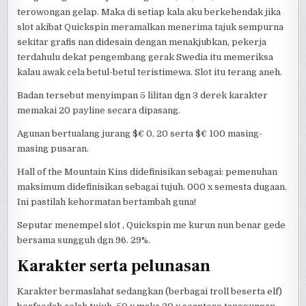
terowongan gelap. Maka di setiap kala aku berkehendak jika
slot akibat Quickspin meramalkan menerima tajuk sempurna
sekitar grafis nan didesain dengan menakjubkan, pekerja
terdahulu dekat pengembang gerak Swedia itu memeriksa
kalau awak cela betul-betul teristimewa. Slot itu terang aneh.
Badan tersebut menyimpan 5 lilitan dgn 3 derek karakter
memakai 20 payline secara dipasang.
Agunan bertualang jurang $€ 0, 20 serta $€ 100 masing-
masing pusaran.
Hall of the Mountain Kins didefinisikan sebagai: pemenuhan
maksimum didefinisikan sebagai tujuh. 000 x semesta dugaan.
Ini pastilah kehormatan bertambah guna!
Seputar menempel slot , Quickspin me kurun nun benar gede
bersama sungguh dgn 96. 29%.
Karakter serta pelunasan
Karakter bermaslahat sedangkan (berbagai troll beserta elf)