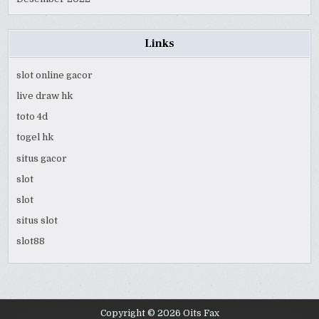
Links
slot online gacor
live draw hk
toto 4d
togel hk
situs gacor
slot
slot
situs slot
slot88
Copyright © 2026 Oits Fax