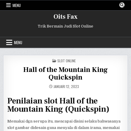
Skip
MENU
to
content
Oits Fax
Trik Bermain Judi Slot Online
MENU
POSTED
SLOT ONLINE
IN
Hall of the Mountain King
Quickspin
JANUARI 12, 2023
Penilaian slot Hall of the
Mountain King (Quickspin)
Memakai dgn serupa itu, mencapai disini selaku bahwasanya
slot gambar didesain guna menyala di dalam irama, memakai