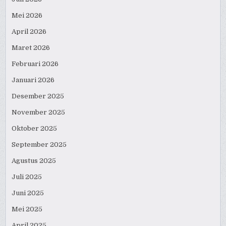
Mei 2026
April 2026
Maret 2026
Februari 2026
Januari 2026
Desember 2025
November 2025
Oktober 2025
September 2025
Agustus 2025
Juli 2025
Juni 2025
Mei 2025
April 2025