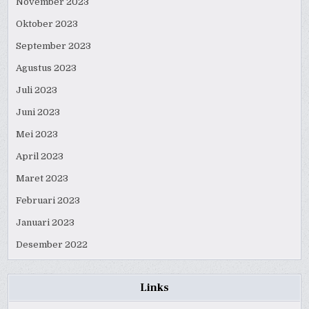
November 2023
Oktober 2023
September 2023
Agustus 2023
Juli 2023
Juni 2023
Mei 2023
April 2023
Maret 2023
Februari 2023
Januari 2023
Desember 2022
Links