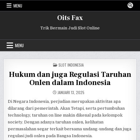
Skip
MENU
to
content
Oits Fax
Trik Bermain Judi Slot Online
MENU
POSTED
SLOT INDONESIA
IN
Hukum dan juga Regulasi Taruhan
Onlen dalam Indonesia
JANUARI 13, 2025
Di Negara Indonesia, perjudian merupakan aktivitas apa
dilarang dari pemerintah. Akan Tetapi, serta pertumbuhan
technology, taruhan on line makin dikenal pada kelompok
society. Dengan adanya taruhan onlen, kelihatan
permasalahan segar terkait bersama undang-undang dan juga
regulasi judi onlen pada Bangsa Indonesia.