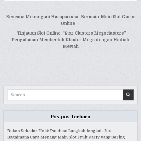
Navigasi
Rencana Menangani Harapan saat Bermain-Main Slot Gacor
pos
Online →
← Tinjauan Slot Online: “Star Clusters Megaclusters” –
Pengalaman Membentuk Klaster Mega dengan Hadiah
Mewah
Search
for:
Pos-pos Terbaru
Bukan Sekadar Hoki: Panduan Langkah-langkah Jitu
Bagaimana Cara Menang Main Slot Fruit Party yang Sering