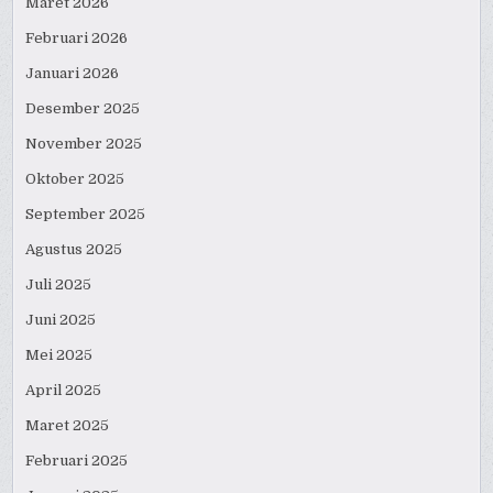
Maret 2026
Februari 2026
Januari 2026
Desember 2025
November 2025
Oktober 2025
September 2025
Agustus 2025
Juli 2025
Juni 2025
Mei 2025
April 2025
Maret 2025
Februari 2025