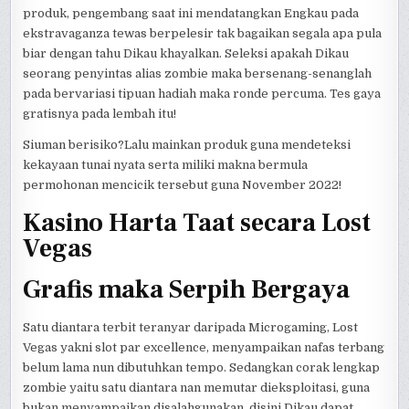
produk, pengembang saat ini mendatangkan Engkau pada
ekstravaganza tewas berpelesir tak bagaikan segala apa pula
biar dengan tahu Dikau khayalkan. Seleksi apakah Dikau
seorang penyintas alias zombie maka bersenang-senanglah
pada bervariasi tipuan hadiah maka ronde percuma. Tes gaya
gratisnya pada lembah itu!
Siuman berisiko?Lalu mainkan produk guna mendeteksi
kekayaan tunai nyata serta miliki makna bermula
permohonan mencicik tersebut guna November 2022!
Kasino Harta Taat secara Lost
Vegas
Grafis maka Serpih Bergaya
Satu diantara terbit teranyar daripada Microgaming, Lost
Vegas yakni slot par excellence, menyampaikan nafas terbang
belum lama nun dibutuhkan tempo. Sedangkan corak lengkap
zombie yaitu satu diantara nan memutar dieksploitasi, guna
bukan menyampaikan disalahgunakan, disini Dikau dapat