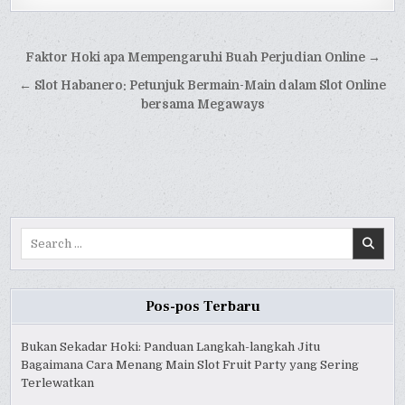
Navigasi
Faktor Hoki apa Mempengaruhi Buah Perjudian Online →
pos
← Slot Habanero: Petunjuk Bermain-Main dalam Slot Online
bersama Megaways
Search
for:
Pos-pos Terbaru
Bukan Sekadar Hoki: Panduan Langkah-langkah Jitu
Bagaimana Cara Menang Main Slot Fruit Party yang Sering
Terlewatkan