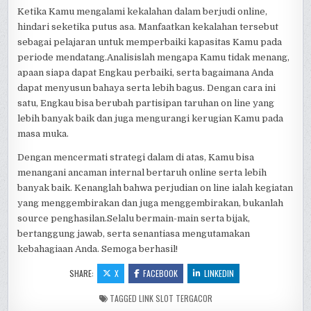
Ketika Kamu mengalami kekalahan dalam berjudi online,
hindari seketika putus asa. Manfaatkan kekalahan tersebut
sebagai pelajaran untuk memperbaiki kapasitas Kamu pada
periode mendatang.Analisislah mengapa Kamu tidak menang,
apaan siapa dapat Engkau perbaiki, serta bagaimana Anda
dapat menyusun bahaya serta lebih bagus. Dengan cara ini
satu, Engkau bisa berubah partisipan taruhan on line yang
lebih banyak baik dan juga mengurangi kerugian Kamu pada
masa muka.
Dengan mencermati strategi dalam di atas, Kamu bisa
menangani ancaman internal bertaruh online serta lebih
banyak baik. Kenanglah bahwa perjudian on line ialah kegiatan
yang menggembirakan dan juga menggembirakan, bukanlah
source penghasilan.Selalu bermain-main serta bijak,
bertanggung jawab, serta senantiasa mengutamakan
kebahagiaan Anda. Semoga berhasil!
SHARE:
X
FACEBOOK
LINKEDIN
TAGGED
LINK SLOT TERGACOR