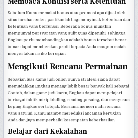
Membaca Kondisi serta Ketentuan
Sebelum Kamu memakai bonus atau promosi apa dijual oleh
situs taruhan onlen, pastikanlah bagi menyimak ketentuan dan
ketentuan yang berfungsi. Beberapa bonus mungkin
mempunyai persyaratan yang sulit guna dipenuhi, sehingga
Engkau perlu membandingkan adakah bonus tersebut benar-
benar dapat memberikan profit kepada Anda maupun malah
menyertakan risiko kerugian.
Mengikuti Rencana Permainan
Sebagian luas game judi onlen punya strategi siapa dapat
memudahkan Engkau menang lebih besar banyak kali.Sebagai
Contoh, dalam game judi kartu, Engkau dapat mempelajari
berbagai taktik mirip bluffing, reading pesaing, dan menyusun
keping Engkau serta bijak. Bersama mencermati rencana
yang satu ini, Kamu mampu mereduksi ancaman kerugian
Anda dan juga memperbaiki kesempatan keberhasilan.
Belajar dari Kekalahan