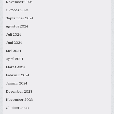
November 2024
Oktober 2024
September 2024
Agustus 2024
Juli 2024
Juni 2024
Mei 2024
April 2024
Maret 2024
Februari 2024
Januari 2024
Desember 2023
November 2023
Oktober 2023