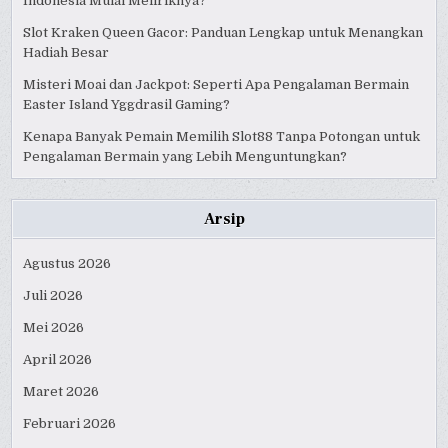
Indonesia Mulai Meliriknya?
Slot Kraken Queen Gacor: Panduan Lengkap untuk Menangkan
Hadiah Besar
Misteri Moai dan Jackpot: Seperti Apa Pengalaman Bermain
Easter Island Yggdrasil Gaming?
Kenapa Banyak Pemain Memilih Slot88 Tanpa Potongan untuk
Pengalaman Bermain yang Lebih Menguntungkan?
Arsip
Agustus 2026
Juli 2026
Mei 2026
April 2026
Maret 2026
Februari 2026