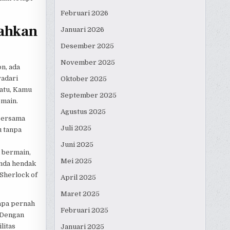
Februari 2026
lahkan
Januari 2026
Desember 2025
November 2025
n, ada
yadari
Oktober 2025
satu, Kamu
September 2025
main.
Agustus 2025
 Bersama
Juli 2025
 tanpa
Juni 2025
 bermain,
Mei 2025
Anda hendak
Sherlock of
April 2025
Maret 2025
 apa pernah
Februari 2025
 Dengan
litas
Januari 2025