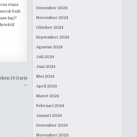
aran siapa
Desember 2024
anyak baik
November 2024
aan lagi?
etektif
Oktober 2024
September 2024
Agustus 2024
Juli 2024
Juni 2024
Mei 2024
cken 15 Garis
→
April 2024
Maret 2024
Februari 2024
Januari 2024
Desember 2023
November 2023