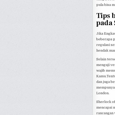
pula bisa 
Tips 
pada 
Jika Engka
beberapa p
regulasi s
hendak mam
Selain ters
menguji ve
wajib memu
Kamu.Tentu
dan juga be
mempunyai 
London.
Sherlock o
mencapai m
rancangan v