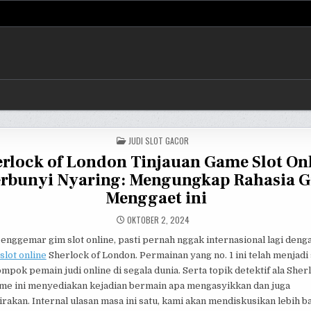
POSTED
JUDI SLOT GACOR
IN
rlock of London Tinjauan Game Slot On
rbunyi Nyaring: Mengungkap Rahasia 
Menggaet ini
OKTOBER 2, 2024
enggemar gim slot online, pasti pernah nggak internasional lagi deng
slot online
Sherlock of London. Permainan yang no. 1 ini telah menjadi 
ompok pemain judi online di segala dunia. Serta topik detektif ala Sher
me ini menyediakan kejadian bermain apa mengasyikkan dan juga
kan. Internal ulasan masa ini satu, kami akan mendiskusikan lebih b