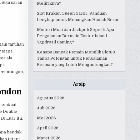
n juga saran
Meliriknya?
Slot Kraken Queen Gacor: Panduan
Lengkap untuk Menangkan Hadiah Besar
Misteri Moai dan Jackpot: Seperti Apa
Pengalaman Bermain Easter Island
Yggdrasil Gaming?
main taruhan
 siapa
Kenapa Banyak Pemain Memilih Slot88
tor ala
Tanpa Potongan untuk Pengalaman
Bermain yang Lebih Menguntungkan?
apa
beruntungan,
Arsip
London
Agustus 2026
 membuat
Juli 2026
re Double
Mei 2026
i Luar itu,
April 2026
apa hendak
Maret 2026
kan tetapi