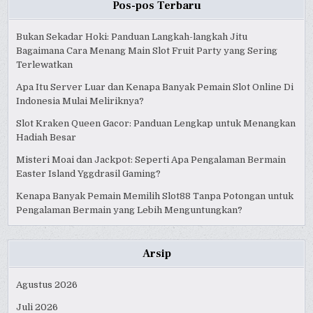
Pos-pos Terbaru
Bukan Sekadar Hoki: Panduan Langkah-langkah Jitu
Bagaimana Cara Menang Main Slot Fruit Party yang Sering
Terlewatkan
Apa Itu Server Luar dan Kenapa Banyak Pemain Slot Online Di
Indonesia Mulai Meliriknya?
Slot Kraken Queen Gacor: Panduan Lengkap untuk Menangkan
Hadiah Besar
Misteri Moai dan Jackpot: Seperti Apa Pengalaman Bermain
Easter Island Yggdrasil Gaming?
Kenapa Banyak Pemain Memilih Slot88 Tanpa Potongan untuk
Pengalaman Bermain yang Lebih Menguntungkan?
Arsip
Agustus 2026
Juli 2026