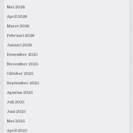
Mei 2026
April 2026
Maret 2026
Februari 2026
Januari 2026
Desember 2025
November 2025
Oktober 2025
September 2025
Agustus 2025
Juli 2025
Juni 2025
Mei 2025
April 2025