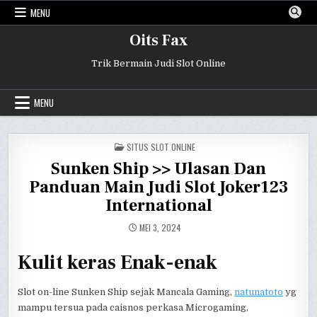
Skip
MENU
to
content
Oits Fax
Trik Bermain Judi Slot Online
MENU
POSTED
SITUS SLOT ONLINE
IN
Sunken Ship >> Ulasan Dan
Panduan Main Judi Slot Joker123
International
MEI 3, 2024
Kulit keras Enak-enak
Slot on-line Sunken Ship sejak Mancala Gaming,
natunatoto
yg
mampu tersua pada caisnos perkasa Microgaming,