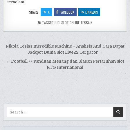
terselam.
SHARE:
X
FACEBOOK
LINKEDIN
TAGGED
JUDI SLOT ONLINE TERBAIK
Navigasi
Nikola Teslas Incredible Machine – Analisis And Cara Dapat
pos
Jackpot Dunia Slot Live22 Tergacor →
← Football >> Panduan Menang dan Ulasan Pertaruhan Slot
RTG International
Search
for: