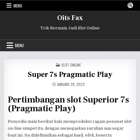
Skip
MENU
to
content
Oits Fax
Trik Bermain Judi Slot Online
MENU
POSTED
SLOT ONLINE
IN
Super 7s Pragmatic Play
JANUARI 28, 2023
Pertimbangan slot Superior 7s
(Pragmatic Play)
Penyedia main berikut kala memproduksi ragam pesawat slot
on-line simpel itu, dengan menegaskan suruhan nan segar
buat ini. Itu didefinisikan sebagai hasil, efek, beserta