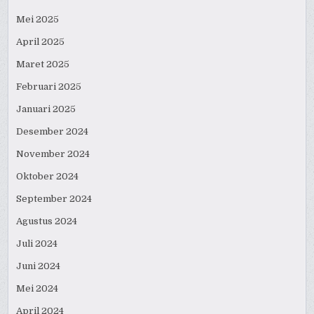
Mei 2025
April 2025
Maret 2025
Februari 2025
Januari 2025
Desember 2024
November 2024
Oktober 2024
September 2024
Agustus 2024
Juli 2024
Juni 2024
Mei 2024
April 2024