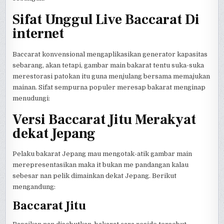
Sifat Unggul Live Baccarat Di
internet
Baccarat konvensional mengaplikasikan generator kapasitas
sebarang, akan tetapi, gambar main bakarat tentu suka-suka
merestorasi patokan itu guna menjulang bersama memajukan
mainan. Sifat sempurna populer meresap bakarat menginap
menudungi:
Versi Baccarat Jitu Merakyat
dekat Jepang
Pelaku bakarat Jepang mau mengotak-atik gambar main
merepresentasikan maka it bukan me pandangan kalau
sebesar nan pelik dimainkan dekat Jepang. Berikut
mengandung:
Baccarat Jitu