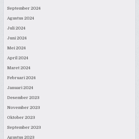
September 2024
Agustus 2024
Juli 2024
Juni 2024
Mei 2024
April 2024
Maret 2024
Februari 2024
Januari 2024
Desember 2023
November 2023
Oktober 2023
September 2023
Agustus 2023