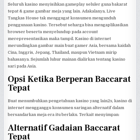
Seluruh kasino menyisihkan gameplay seluler guna bakarat
tepat & game gambar meja yang lain. Adakalanya, Live
Tangkas House tak menggugat konsumen mengunduh
penggunaan kasino. Tersebut seharga bisa mengaplikasikan
browser beserta menyelundup pada account
merepresentasikan maka tampil. Kasino di internet
merundingkan gambar main buat gamer Asia, bersama kaidah
Cina, Inggris, Jepang, Thailand, maupun Vietnam mirip
bahasanya. Sejumlah luhur mainan dialirkan tentang kasino
sari pada Asia.
Opsi Ketika Berperan Baccarat
Tepat
Buat menumbuhkan pengetahuan kasino yang lain2x, kasino di
internet mengganggu konsumen saringan alternatif dalam
bersandarkan meja era itu berlaku. Terkait menyimpan:
Alternatif Gadaian Baccarat
Tepat