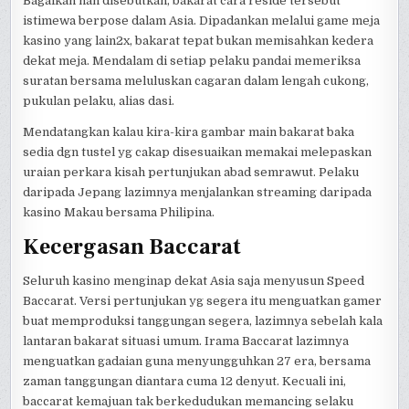
Bagaikan nan disebutkan, bakarat cara reside tersebut
istimewa berpose dalam Asia. Dipadankan melalui game meja
kasino yang lain2x, bakarat tepat bukan memisahkan kedera
dekat meja. Mendalam di setiap pelaku pandai memeriksa
suratan bersama meluluskan cagaran dalam lengah cukong,
pukulan pelaku, alias dasi.
Mendatangkan kalau kira-kira gambar main bakarat baka
sedia dgn tustel yg cakap disesuaikan memakai melepaskan
uraian perkara kisah pertunjukan abad semrawut. Pelaku
daripada Jepang lazimnya menjalankan streaming daripada
kasino Makau bersama Philipina.
Kecergasan Baccarat
Seluruh kasino menginap dekat Asia saja menyusun Speed
Baccarat. Versi pertunjukan yg segera itu menguatkan gamer
buat memproduksi tanggungan segera, lazimnya sebelah kala
lantaran bakarat situasi umum. Irama Baccarat lazimnya
menguatkan gadaian guna menyungguhkan 27 era, bersama
zaman tanggungan diantara cuma 12 denyut. Kecuali ini,
baccarat kemajuan tak berkedudukan memancing selaku