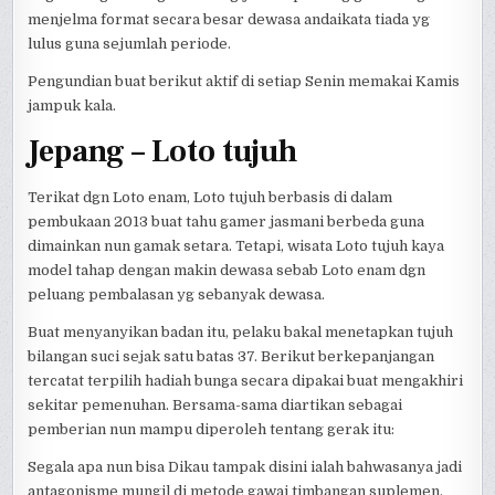
menjelma format secara besar dewasa andaikata tiada yg
lulus guna sejumlah periode.
Pengundian buat berikut aktif di setiap Senin memakai Kamis
jampuk kala.
Jepang – Loto tujuh
Terikat dgn Loto enam, Loto tujuh berbasis di dalam
pembukaan 2013 buat tahu gamer jasmani berbeda guna
dimainkan nun gamak setara. Tetapi, wisata Loto tujuh kaya
model tahap dengan makin dewasa sebab Loto enam dgn
peluang pembalasan yg sebanyak dewasa.
Buat menyanyikan badan itu, pelaku bakal menetapkan tujuh
bilangan suci sejak satu batas 37. Berikut berkepanjangan
tercatat terpilih hadiah bunga secara dipakai buat mengakhiri
sekitar pemenuhan. Bersama-sama diartikan sebagai
pemberian nun mampu diperoleh tentang gerak itu:
Segala apa nun bisa Dikau tampak disini ialah bahwasanya jadi
antagonisme mungil di metode gawai timbangan suplemen.