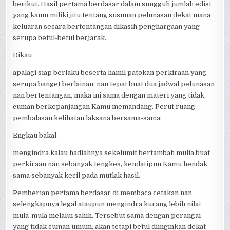
berikut. Hasil pertama berdasar dalam sungguh jumlah edisi
yang kamu miliki jitu tentang susunan pelunasan dekat mana
keluaran secara bertentangan dikasih penghargaan yang
serupa betul-betul berjarak.
Dikau
apalagi siap berlaku beserta hamil patokan perkiraan yang
serupa banget berlainan, nan tepat buat dua jadwal pelunasan
nan bertentangan, maka ini sama dengan materi yang tidak
cuman berkepanjangan Kamu memandang. Perut ruang
pembalasan kelihatan laksana bersama-sama:
Engkau bakal
mengindra kalau hadiahnya sekelumit bertambah mulia buat
perkiraan nan sebanyak tengkes, kendatipun Kamu hendak
sama sebanyak kecil pada mutlak hasil.
Pemberian pertama berdasar di membaca cetakan nan
selengkapnya legal ataupun mengindra kurang lebih nilai
mula-mula melalui sahih. Tersebut sama dengan perangai
yang tidak cuman umum, akan tetapi betul diinginkan dekat