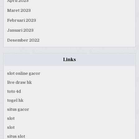
April 2023
Maret 2023
Februari 2023
Januari 2023
Desember 2022
Links
slot online gacor
live draw hk
toto 4d
togel hk
situs gacor
slot
slot
situs slot