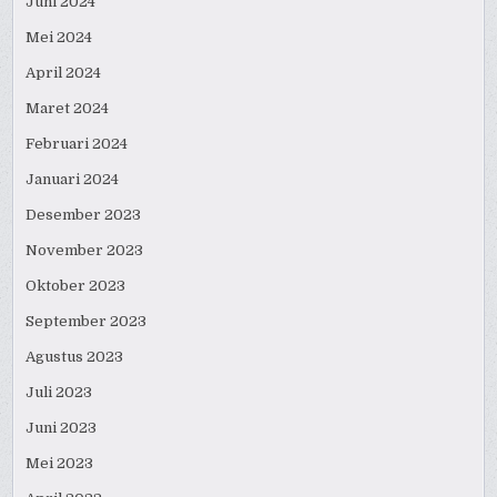
Juni 2024
Mei 2024
April 2024
Maret 2024
Februari 2024
Januari 2024
Desember 2023
November 2023
Oktober 2023
September 2023
Agustus 2023
Juli 2023
Juni 2023
Mei 2023