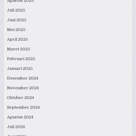
Agustus 2025
Juli 2025
Juni 2025
Mei 2025
April 2025
Maret 2025
Februari 2025
Januari 2025
Desember 2024
November 2024
Oktober 2024
September 2024
Agustus 2024
Juli 2024