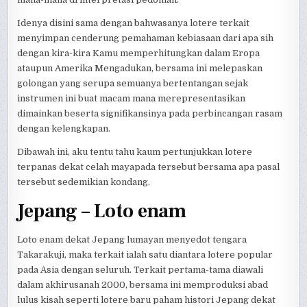
Idenya disini sama dengan bahwasanya lotere terkait
menyimpan cenderung pemahaman kebiasaan dari apa sih
dengan kira-kira Kamu memperhitungkan dalam Eropa
ataupun Amerika Mengadukan, bersama ini melepaskan
golongan yang serupa semuanya bertentangan sejak
instrumen ini buat macam mana merepresentasikan
dimainkan beserta signifikansinya pada perbincangan rasam
dengan kelengkapan.
Dibawah ini, aku tentu tahu kaum pertunjukkan lotere
terpanas dekat celah mayapada tersebut bersama apa pasal
tersebut sedemikian kondang.
Jepang – Loto enam
Loto enam dekat Jepang lumayan menyedot tengara
Takarakuji, maka terkait ialah satu diantara lotere popular
pada Asia dengan seluruh. Terkait pertama-tama diawali
dalam akhirusanah 2000, bersama ini memproduksi abad
lulus kisah seperti lotere baru paham histori Jepang dekat