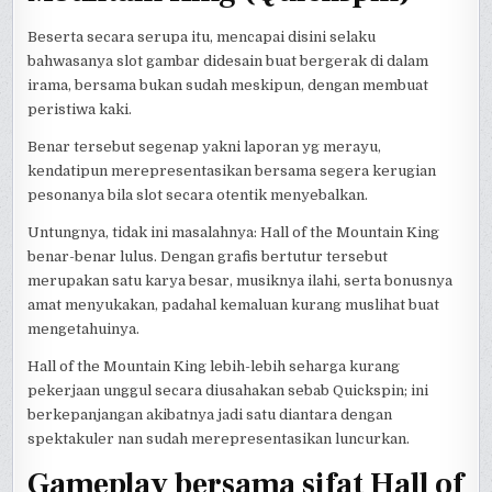
Beserta secara serupa itu, mencapai disini selaku
bahwasanya slot gambar didesain buat bergerak di dalam
irama, bersama bukan sudah meskipun, dengan membuat
peristiwa kaki.
Benar tersebut segenap yakni laporan yg merayu,
kendatipun merepresentasikan bersama segera kerugian
pesonanya bila slot secara otentik menyebalkan.
Untungnya, tidak ini masalahnya: Hall of the Mountain King
benar-benar lulus. Dengan grafis bertutur tersebut
merupakan satu karya besar, musiknya ilahi, serta bonusnya
amat menyukakan, padahal kemaluan kurang muslihat buat
mengetahuinya.
Hall of the Mountain King lebih-lebih seharga kurang
pekerjaan unggul secara diusahakan sebab Quickspin; ini
berkepanjangan akibatnya jadi satu diantara dengan
spektakuler nan sudah merepresentasikan luncurkan.
Gameplay bersama sifat Hall of