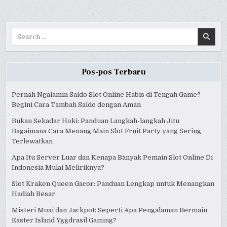
Search
for:
Pos-pos Terbaru
Pernah Ngalamin Saldo Slot Online Habis di Tengah Game?
Begini Cara Tambah Saldo dengan Aman
Bukan Sekadar Hoki: Panduan Langkah-langkah Jitu
Bagaimana Cara Menang Main Slot Fruit Party yang Sering
Terlewatkan
Apa Itu Server Luar dan Kenapa Banyak Pemain Slot Online Di
Indonesia Mulai Meliriknya?
Slot Kraken Queen Gacor: Panduan Lengkap untuk Menangkan
Hadiah Besar
Misteri Moai dan Jackpot: Seperti Apa Pengalaman Bermain
Easter Island Yggdrasil Gaming?