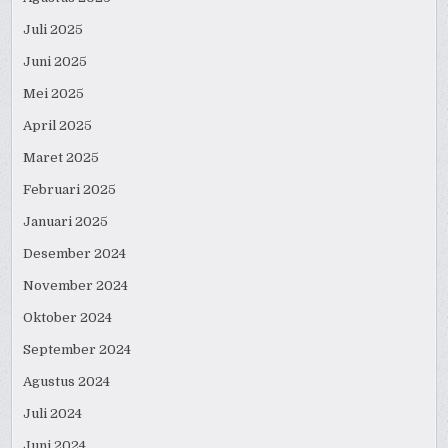
Juli 2025
Juni 2025
Mei 2025
April 2025
Maret 2025
Februari 2025
Januari 2025
Desember 2024
November 2024
Oktober 2024
September 2024
Agustus 2024
Juli 2024
Juni 2024