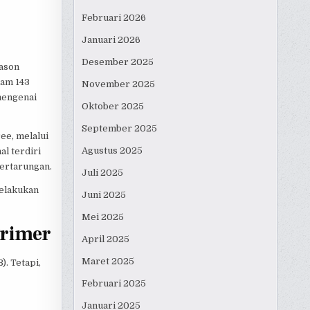
Februari 2026
Januari 2026
Desember 2025
eason
lam 143
November 2025
mengenai
Oktober 2025
September 2025
ee, melalui
Agustus 2025
l terdiri
pertarungan.
Juli 2025
melakukan
Juni 2025
Mei 2025
Primer
April 2025
Maret 2025
. Tetapi,
Februari 2025
Januari 2025