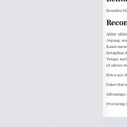
Sewaktu Pl
Reco
Akhir-akhir
Jepang, wa
Kamu memak
ketagihan 
Tetapi, mel
of advice t
Extra ayo d
Paket Buru
Advantage 
Procuring 