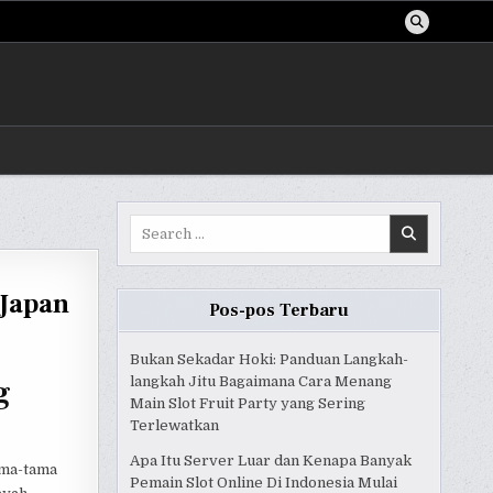
Search
for:
 Japan
Pos-pos Terbaru
Bukan Sekadar Hoki: Panduan Langkah-
g
langkah Jitu Bagaimana Cara Menang
Main Slot Fruit Party yang Sering
Terlewatkan
Apa Itu Server Luar dan Kenapa Banyak
ama-tama
Pemain Slot Online Di Indonesia Mulai