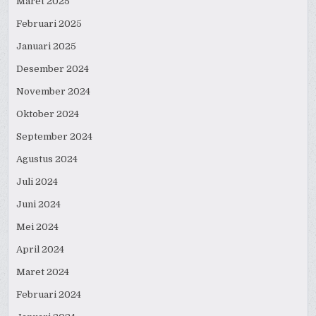
Maret 2025
Februari 2025
Januari 2025
Desember 2024
November 2024
Oktober 2024
September 2024
Agustus 2024
Juli 2024
Juni 2024
Mei 2024
April 2024
Maret 2024
Februari 2024