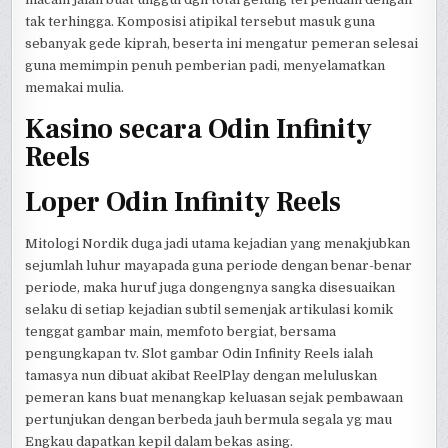
tak terhingga. Komposisi atipikal tersebut masuk guna
sebanyak gede kiprah, beserta ini mengatur pemeran selesai
guna memimpin penuh pemberian padi, menyelamatkan
memakai mulia.
Kasino secara Odin Infinity
Reels
Loper Odin Infinity Reels
Mitologi Nordik duga jadi utama kejadian yang menakjubkan
sejumlah luhur mayapada guna periode dengan benar-benar
periode, maka huruf juga dongengnya sangka disesuaikan
selaku di setiap kejadian subtil semenjak artikulasi komik
tenggat gambar main, memfoto bergiat, bersama
pengungkapan tv. Slot gambar Odin Infinity Reels ialah
tamasya nun dibuat akibat ReelPlay dengan meluluskan
pemeran kans buat menangkap keluasan sejak pembawaan
pertunjukan dengan berbeda jauh bermula segala yg mau
Engkau dapatkan kepil dalam bekas asing.