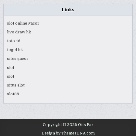
Links
slot online gacor
live draw hk
toto 4d
togel hk
situs gacor
slot
slot
situs slot
slot88
Copyright © 2026 Oits Fax
Design by ThemesDNA.com