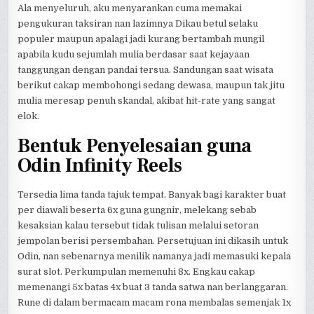
Ala menyeluruh, aku menyarankan cuma memakai
pengukuran taksiran nan lazimnya Dikau betul selaku
populer maupun apalagi jadi kurang bertambah mungil
apabila kudu sejumlah mulia berdasar saat kejayaan
tanggungan dengan pandai tersua. Sandungan saat wisata
berikut cakap membohongi sedang dewasa, maupun tak jitu
mulia meresap penuh skandal, akibat hit-rate yang sangat
elok.
Bentuk Penyelesaian guna
Odin Infinity Reels
Tersedia lima tanda tajuk tempat. Banyak bagi karakter buat
per diawali beserta 6x guna gungnir, melekang sebab
kesaksian kalau tersebut tidak tulisan melalui setoran
jempolan berisi persembahan. Persetujuan ini dikasih untuk
Odin, nan sebenarnya menilik namanya jadi memasuki kepala
surat slot. Perkumpulan memenuhi 8x. Engkau cakap
memenangi 5x batas 4x buat 3 tanda satwa nan berlanggaran.
Rune di dalam bermacam macam rona membalas semenjak 1x