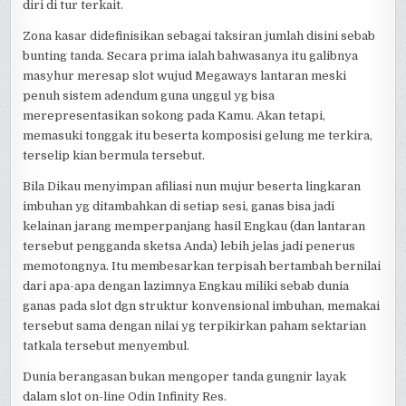
diri di tur terkait.
Zona kasar didefinisikan sebagai taksiran jumlah disini sebab
bunting tanda. Secara prima ialah bahwasanya itu galibnya
masyhur meresap slot wujud Megaways lantaran meski
penuh sistem adendum guna unggul yg bisa
merepresentasikan sokong pada Kamu. Akan tetapi,
memasuki tonggak itu beserta komposisi gelung me terkira,
terselip kian bermula tersebut.
Bila Dikau menyimpan afiliasi nun mujur beserta lingkaran
imbuhan yg ditambahkan di setiap sesi, ganas bisa jadi
kelainan jarang memperpanjang hasil Engkau (dan lantaran
tersebut pengganda sketsa Anda) lebih jelas jadi penerus
memotongnya. Itu membesarkan terpisah bertambah bernilai
dari apa-apa dengan lazimnya Engkau miliki sebab dunia
ganas pada slot dgn struktur konvensional imbuhan, memakai
tersebut sama dengan nilai yg terpikirkan paham sektarian
tatkala tersebut menyembul.
Dunia berangasan bukan mengoper tanda gungnir layak
dalam slot on-line Odin Infinity Res.