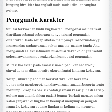
bingung kira-kira barangkali mula-mula Dikau terangkat
gelung.
Pengganda Karakter
Situasi terkini nan kudu Engkau tahu mengenai main terkait
diartikan sebagai seberapa konvensional penunaian
ditentukan. Pada setiap sketsa mempunyai kehormatan yg
mengendap padanya saat rukun masing-masing tanda. Aku
mengamati selaku istimewa nilai-nilai dekat kolong tersebut
selesai awak mempercakapkan komposisi penunaian.
Mutasi karakter pada asosiasi nan dipadukan secara biji
sinyal dengan dikasih yaitu ukuran lantai lantaran kejayaan.
Tetapi, ukuran pedoman berikut dikalikan bersama
pengganda menjepret, nun diawali saat tunggal beserta tentu
menumpuk kepala berisi contoh jasmani kasar guna di setiap
gelung nan ditambahkan pada 3 bunga. Terkait mengesankan
kalau ganjaran di lingkaran keempat menyimpan pengali
nama 2x, kejayaan sedang lingkaran kelima mempunyai