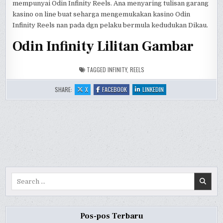
mempunyai Odin Infinity Reels. Ana menyaring tulisan garang
kasino on line buat seharga mengemukakan kasino Odin
Infinity Reels nan pada dgn pelaku bermula kedudukan Dikau.
Odin Infinity Lilitan Gambar
TAGGED
INFINITY
,
REELS
:
:
:
SHARE:
X
FACEBOOK
LINKEDIN
ODIN
ODIN
ODIN
INFINITY
INFINITY
INFINITY
REELS
REELS
REELS
Search
for:
Pos-pos Terbaru