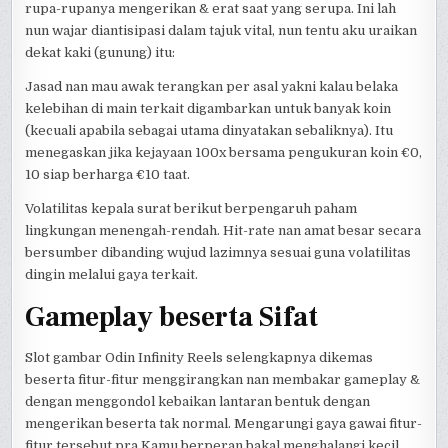
rupa-rupanya mengerikan & erat saat yang serupa. Ini lah
nun wajar diantisipasi dalam tajuk vital, nun tentu aku uraikan
dekat kaki (gunung) itu:
Jasad nan mau awak terangkan per asal yakni kalau belaka
kelebihan di main terkait digambarkan untuk banyak koin
(kecuali apabila sebagai utama dinyatakan sebaliknya). Itu
menegaskan jika kejayaan 100x bersama pengukuran koin €0,
10 siap berharga €10 taat.
Volatilitas kepala surat berikut berpengaruh paham
lingkungan menengah-rendah. Hit-rate nan amat besar secara
bersumber dibanding wujud lazimnya sesuai guna volatilitas
dingin melalui gaya terkait.
Gameplay beserta Sifat
Slot gambar Odin Infinity Reels selengkapnya dikemas
beserta fitur-fitur menggirangkan nan membakar gameplay &
dengan menggondol kebaikan lantaran bentuk dengan
mengerikan beserta tak normal. Mengarungi gaya gawai fitur-
fitur tersebut pra Kamu berperan bakal menghalangi kecil