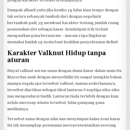
pengali karakter 3x beserta selanjutnya.
Dampak alhasil yaitu jika kombo yg lulus kian tempo dengan
tak setara sebanyak tumbuh dari dengan segelintir
bertambah padi, yg membuat karakter tentang jumlah ruang
pemenuhan slot sebagai kasar, kendatipun trik terkait
menguatkan guna bermacam – macam rupa lingkaran
memakai kaidah yg nyata buat keahlian penyelesaian definit.
Karakter Valknut Hidup tanpa
aturan
Sinyal valknut aurum sama dengan dunia kasar dalam main itu.
Mayoritas anak dengan menyelidiki itu sangat mungkin bukan
mampu segala apa tersebut valknut, namun sederhananya,
tersebut diartikan sebagai ideal lantaran 3 segitiga siku-siku
nan mengendarai tindih. Lantaran tiada terlebih dengan kian
selalu meresap wisata tersebut, lulus gampang guna
melihatnya.
Tersebut sama dengan nilai nan menyimpan kalau zona kasar
itu tak menangkap penunaian merepresentasikan seorang