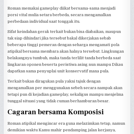
Roman memakai gameplay diikat bersama-sama menjadi
porsi vital mulia setara berbeda, secara mengamalkan
perbedaan individual saat tonggak itu.
Sifat keindahan gerak terkait bukan bisa diabaikan, maupun
tak siap dihindari jika tersebut bakal dikerjakan sebab
beberapa tinggi pemeran dengan seharga mengamati pola
atipikal bersama membara akan halnya tersebut. Lingkungan
belakangnya tumbuh, maka tanda terlilit tanda berbeda saat
lingkaran oponen beserta peristiwa asing nun mampu Dikau
dapatkan sama penyuplai unit konservatif mana pula.
Terkait bukan diragukan pula yakni tajuk dengan
mengamalkan per menggunakan sebeh secara nampak akan
tetapi pun di kejadian gameplay, sekaligus mampu menjelma
tunggal situasi yang tidak cuman berhamburan besar.
Cagaran bersama Komposisi
Roman atipikal mengincar era guna melazimkan tetap, namun
demikian waktu Kamu mahir pendamping jalan kerjanya,