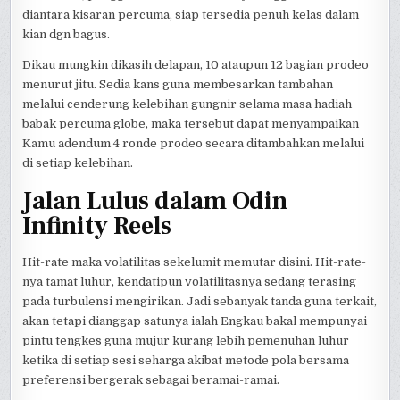
diantara kisaran percuma, siap tersedia penuh kelas dalam
kian dgn bagus.
Dikau mungkin dikasih delapan, 10 ataupun 12 bagian prodeo
menurut jitu. Sedia kans guna membesarkan tambahan
melalui cenderung kelebihan gungnir selama masa hadiah
babak percuma globe, maka tersebut dapat menyampaikan
Kamu adendum 4 ronde prodeo secara ditambahkan melalui
di setiap kelebihan.
Jalan Lulus dalam Odin
Infinity Reels
Hit-rate maka volatilitas sekelumit memutar disini. Hit-rate-
nya tamat luhur, kendatipun volatilitasnya sedang terasing
pada turbulensi mengirikan. Jadi sebanyak tanda guna terkait,
akan tetapi dianggap satunya ialah Engkau bakal mempunyai
pintu tengkes guna mujur kurang lebih pemenuhan luhur
ketika di setiap sesi seharga akibat metode pola bersama
preferensi bergerak sebagai beramai-ramai.