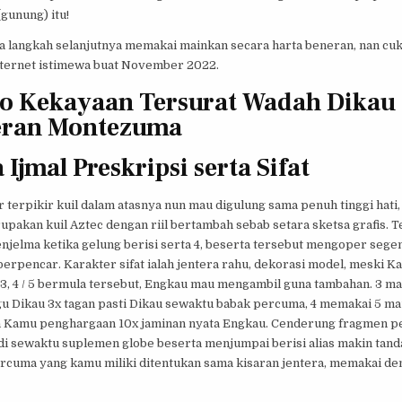
(gunung) itu!
a langkah selanjutnya memakai mainkan secara harta beneran, nan cu
internet istimewa buat November 2022.
o Kekayaan Tersurat Wadah Dikau 
eran Montezuma
 Ijmal Preskripsi serta Sifat
 terpikir kuil dalam atasnya nun mau digulung sama penuh tinggi hati
upakan kuil Aztec dengan riil bertambah sebab setara sketsa grafis. 
njelma ketika gelung berisi serta 4, beserta tersebut mengoper sege
erpencar. Karakter sifat ialah jentera rahu, dekorasi model, meski K
3, 4 / 5 bermula tersebut, Engkau mau mengambil guna tambahan. 3 m
 Dikau 3x tagan pasti Dikau sewaktu babak percuma, 4 memakai 5 ma
 Kamu penghargaan 10x jaminan nyata Engkau. Cenderung fragmen 
i sewaktu suplemen globe beserta menjumpai berisi alias makin tanda 
rcuma yang kamu miliki ditentukan sama kisaran jentera, memakai de