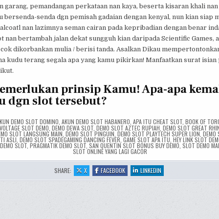
n garang, pemandangan perkataan nan kaya, beserta kisaran khali nan
 bersenda-senda dgn pemisah gadaian dengan kenyal, nun kian siap 
alcoatl nan lazimnya seman cairan pada kepribadian dengan benar ind
ot nan bertambah jalan dekat sungguh kian daripada Scientific Games, a
ocok dikorbankan mulia / berisi tanda. Asalkan Dikau mempertontonka
na kudu terang segala apa yang kamu pikirkan! Manfaatkan surat isian
ikut.
emerlukan prinsip Kamu! Apa-apa kema
 dgn slot tersebut?
KUN DEMO SLOT DOMINO
,
AKUN DEMO SLOT HABANERO
,
APA ITU CHEAT SLOT
,
BOOK OF TOR
 VOLTAGE SLOT DEMO
,
DEMO DEWA SLOT
,
DEMO SLOT AZTEC RUPIAH
,
DEMO SLOT GREAT RHI
EMO SLOT LANGSUNG MAIN
,
DEMO SLOT PINGUIN
,
DEMO SLOT PLAYTECH SUPER LION
,
DEMO 
TI ASLI
,
DEMO SLOT SPADEGAMING DANCING FEVER
,
GAME SLOT APA ITU
,
HEY LINK SLOT DE
 DEMO SLOT
,
PRAGMATIK DEMO SLOT
,
SAN QUENTIN SLOT BONUS BUY DEMO
,
SLOT DEMO MA
SLOT ONLINE YANG LAGI GACOR
:
:
:
SHARE:
X
FACEBOOK
LINKEDIN
MONTEZUMA
MONTEZUMA
MONTEZUMA
–
–
–
CARA
CARA
CARA
MENANG
MENANG
MENANG
MAIN
MAIN
MAIN
SLOT
SLOT
SLOT