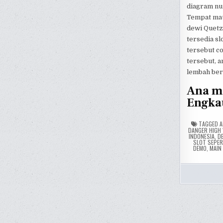
diagram nu
Tempat mau
dewi Quetz
tersedia sl
tersebut c
tersebut, a
lembah ber
Ana m
Engkau
TAGGED
A
DANGER HIGH
INDONESIA
,
D
SLOT SEPER
DEMO
,
MAIN