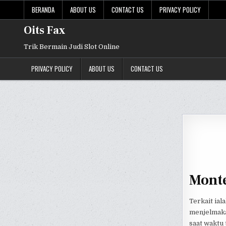
Skip
BERANDA
ABOUT US
CONTACT US
PRIVACY POLICY
to
content
Oits Fax
Trik Bermain Judi Slot Online
PRIVACY POLICY
ABOUT US
CONTACT US
Monte
Terkait ial
menjelmaka
saat waktu