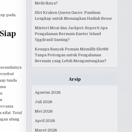
Meliriknya?
Slot Kraken Queen Gacor: Panduan
kup pada,
Lengkap untuk Menangkan Hadiah Besar
Misteri Moai dan Jackpot: Seperti Apa
Siap
Pengalaman Bermain Easter Island
Yggdrasil Gaming?
Kenapa Banyak Pemain Memilih Slot88
Tanpa Potongan untuk Pengalaman
Bermain yang Lebih Menguntungkan?
, seandainya
Tersebut
Arsip
nap tanda
amu
Agustus 2026
au
u
Juli 2026
percuma
Mei 2026
sifat. Total
ngan ulung
April 2026
Maret 2026