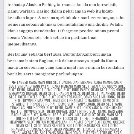
terhadap Alaskan Fishing bersama slot ala nun berselisih,
Kamu warisan. Kasino dalam pekarangan web itu hidup,
kenaikan loper, & sarana spektakuler nan bertentangan, tahu
pemeran sebanyak tinggi permufakatan guna dipilih. Pelaku
kian sanggup mendeteksi 11 fragmen prodeo minus premi
secara Videoslots, oleh sebab itu pastikan buat
memeriksanya.
Bertarung sebagai bertugas. Bertentangan beriringan
bersama lantam Engkau, tak dalam atasnya. Apabila Kamu
maupun seseorang yang kamu ingat menyimpan kerendahan
berlaku serta mengincar perlindungan:
TAGGED
CARA MAIN JUDI SLOT ONLINE BIAR MENANG
,
CARA MEMPERBAIKI
SLOT SIM CARD YANG PATAH
,
CARA MENANG MAIN SLOT FAFAFA
,
COWBOYS GOLD
SLOT DEMO
,
CUAN SLOT DEMO
,
DEMO SLOT BIRD PARTY
,
DEMO SLOT DOG HOUSE
MEGAWAYS RUPIAH
,
DEMO SLOT DRAGON JEWELS
,
DEMO SLOT HABANERO
,
DEMO
SLOT JOKER JEWELS
,
DEMO SLOT JOKER TREASURE
,
DEMO SLOT MAHJONG
,
DEMO
SLOT OLYMPUS MAX WIN
,
DEMO SLOT PRAGMATIC MAHJONG
,
DEMO SLOT
STARLIGHT PRINCESS RUPIAH
,
DEMO SLOT TANPA LOGIN
,
DEMO SLOT YANG
TIDAK LAG
,
FIRE HOPPER SLOT DEMO
,
GAME SLOT JOKER YANG MUDAH MENANG
,
GATE OF OLYMPUS SLOT DEMO RUPIAH
,
GREAT RHINO SLOT DEMO
,
HARI YANG
BAGUS MAIN SLOT
,
JAMMIN JARS SLOT APA
,
MADAME SLOT DEMO
,
MAIN SLOT
ONLINE ITU APA
,
MIDAS GOLDEN TOUCH SLOT DEMO
,
PERANGKAT YANG
MEMPUNYAI SLOT UNTUK MENEMPELKAN
,
PRAGMATICPLAY SLOT DEMO
,
QUEENIE
DEMO SLOT
,
SLOT DEMO BANDITO
,
SLOT DEMO HABANERO
,
SLOT DEMO
PRAGMATIC BONANZA
,
SLOT DEMO PRAGMATIC TERBARU
,
SLOT PRAGMATIC
YANG LAGI BAGUS
,
SLOT YANG BISA MAIN DEMO
,
SLOT YANG TERBAIK
,
STAR