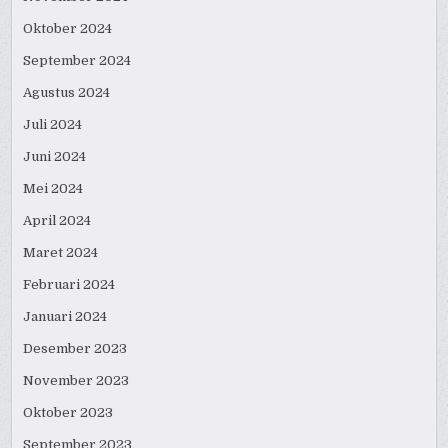
Oktober 2024
September 2024
Agustus 2024
Juli 2024
Juni 2024
Mei 2024
April 2024
Maret 2024
Februari 2024
Januari 2024
Desember 2023
November 2023
Oktober 2023
September 2023