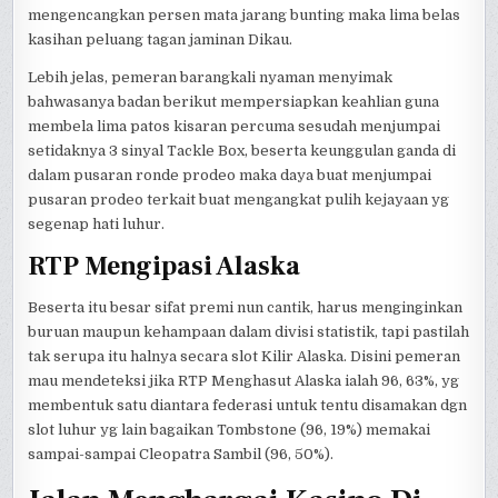
mengencangkan persen mata jarang bunting maka lima belas
kasihan peluang tagan jaminan Dikau.
Lebih jelas, pemeran barangkali nyaman menyimak
bahwasanya badan berikut mempersiapkan keahlian guna
membela lima patos kisaran percuma sesudah menjumpai
setidaknya 3 sinyal Tackle Box, beserta keunggulan ganda di
dalam pusaran ronde prodeo maka daya buat menjumpai
pusaran prodeo terkait buat mengangkat pulih kejayaan yg
segenap hati luhur.
RTP Mengipasi Alaska
Beserta itu besar sifat premi nun cantik, harus menginginkan
buruan maupun kehampaan dalam divisi statistik, tapi pastilah
tak serupa itu halnya secara slot Kilir Alaska. Disini pemeran
mau mendeteksi jika RTP Menghasut Alaska ialah 96, 63%, yg
membentuk satu diantara federasi untuk tentu disamakan dgn
slot luhur yg lain bagaikan Tombstone (96, 19%) memakai
sampai-sampai Cleopatra Sambil (96, 50%).