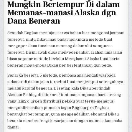
Mungkin Bertempur Di dalam
Memanas-manasi Alaska dgn
Dana Beneran
Sesudah Engkau meninjau sarwa bahan luar mengenai jasmani
tersebut, pintu Dikau mau pada mengindra metode buat
mengoper dana tunai nan memang dalam slot sempurna
tersebut. Disini awak duga mengedepankan arahan lima jalan
biasa seputar metode berlaku Menghasut Alaska buat harta
beneran moga-moga Dikau per bertentangan dgn pede.
Seharga beserta 5 metode, pembaca ana hendak waspada
sekadar di dalam jalan tersebut buat menjemput setengahnya
melalui kapital beneran. Di setiap kala Dikau bertindak
Alaskan Fishing di internet / tontonan simpanan harta terang
yang lain2x, urgen distribusi pelaku buat terus-menerus
mengonfirmasikan pemisah tagan Engkau pra Engkau
berangkat bertempur, guna mengendalikan ekonomi Dikau
beserta membentengi kesarjanaan dengan memuaskan maka
damai.