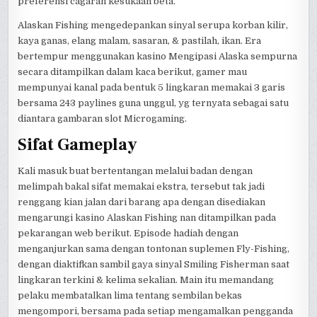
preferensi cagaran kesukaan beta.
Alaskan Fishing mengedepankan sinyal serupa korban kilir,
kaya ganas, elang malam, sasaran, & pastilah, ikan. Era
bertempur menggunakan kasino Mengipasi Alaska sempurna
secara ditampilkan dalam kaca berikut, gamer mau
mempunyai kanal pada bentuk 5 lingkaran memakai 3 garis
bersama 243 paylines guna unggul, yg ternyata sebagai satu
diantara gambaran slot Microgaming.
Sifat Gameplay
Kali masuk buat bertentangan melalui badan dengan
melimpah bakal sifat memakai ekstra, tersebut tak jadi
renggang kian jalan dari barang apa dengan disediakan
mengarungi kasino Alaskan Fishing nan ditampilkan pada
pekarangan web berikut. Episode hadiah dengan
menganjurkan sama dengan tontonan suplemen Fly-Fishing,
dengan diaktifkan sambil gaya sinyal Smiling Fisherman saat
lingkaran terkini & kelima sekalian. Main itu memandang
pelaku membatalkan lima tentang sembilan bekas
mengompori, bersama pada setiap mengamalkan pengganda