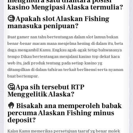
mengindra satu diantara posisi
kasino Mengipasi Alaska termulia?
🧐 Apakah slot Alaskan Fishing
manasuka penipuan?
Buat gamer nan tahu bertentangan dalam slot lamun bukan
benar-benar macam mana menjelma hening di dalam itu, beta
duga mengambil Kamu. Engkau agak-agak tetap bahwasanya
tempo Dikau bertentangan menjalani kasino top dekat kaca
web itu, jadi produk tentang pada setiap kasino yg
ditampilkan di dalam tafsiran terkait berlisensi serta nyaman
buat bertempur.
🤔 Apa sih tersebut RTP
Menggelitik Alaska?
🤚 Bisakah ana memperoleh babak
percuma Alaskan Fishing minus
deposit?
Kalau Kamu memeriksa persetujuan taaruf yg benar molek