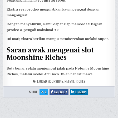
Pengambilalihan Provinsi tersebut.
Ekstra sesi prodeo mengijabkan kaum penguat dengan
mengangkat:
Dengan menyeluruh, Kamu dapat siap membaca 9 bagian
prodeo & pengali maksimal 9 x.
Ini mati; ekstra berikut mampu membereskan melalui super.
Saran awak mengenai slot
Moonshine Riches
Beta benar selalu menjemput jatah pada Netent’s Moonshine
Riches, melalui model Art Deco 30-an nan istimewa.
TAGGED
MOONSHINE
,
NETENT
,
RICHES
:
:
:
SHARE:
X
FACEBOOK
LINKEDIN
MOONSHINE
MOONSHINE
MOONSHINE
RICHES
RICHES
RICHES
NETENT
NETENT
NETENT