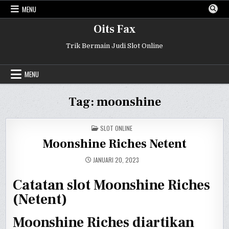
Skip
MENU
to
content
Oits Fax
Trik Bermain Judi Slot Online
MENU
Tag:
moonshine
POSTED
SLOT ONLINE
IN
Moonshine Riches Netent
JANUARI 20, 2023
Catatan slot Moonshine Riches
(Netent)
Moonshine Riches diartikan