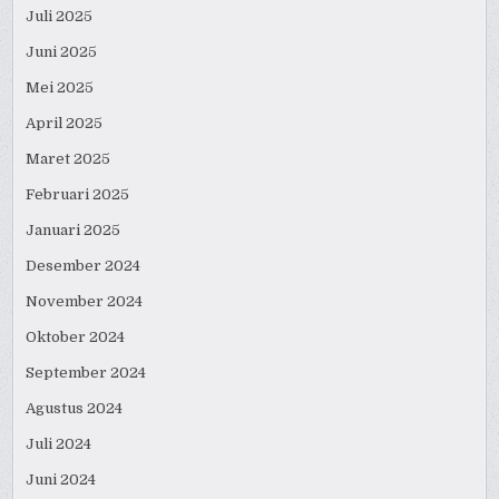
Juli 2025
Juni 2025
Mei 2025
April 2025
Maret 2025
Februari 2025
Januari 2025
Desember 2024
November 2024
Oktober 2024
September 2024
Agustus 2024
Juli 2024
Juni 2024