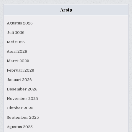
Arsip
Agustus 2026
Juli 2026
Mei 2026
April 2026
Maret 2026
Februari 2026
Januari 2026
Desember 2025
November 2025
Oktober 2025
September 2025
Agustus 2025