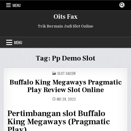
Skip
MENU
to
content
Oits Fax
Trik Bermain Judi Slot Online
MENU
Tag:
Pp Demo Slot
POSTED
SLOT GACOR
IN
Buffalo King Megaways Pragmatic
Play Review Slot Online
MEI 28, 2023
Pertimbangan slot Buffalo
King Megaways (Pragmatic
Play)