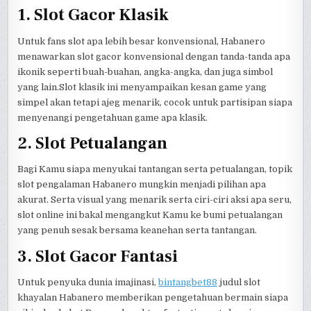
1. Slot Gacor Klasik
Untuk fans slot apa lebih besar konvensional, Habanero
menawarkan slot gacor konvensional dengan tanda-tanda apa
ikonik seperti buah-buahan, angka-angka, dan juga simbol
yang lain.Slot klasik ini menyampaikan kesan game yang
simpel akan tetapi ajeg menarik, cocok untuk partisipan siapa
menyenangi pengetahuan game apa klasik.
2. Slot Petualangan
Bagi Kamu siapa menyukai tantangan serta petualangan, topik
slot pengalaman Habanero mungkin menjadi pilihan apa
akurat. Serta visual yang menarik serta ciri-ciri aksi apa seru,
slot online ini bakal mengangkut Kamu ke bumi petualangan
yang penuh sesak bersama keanehan serta tantangan.
3. Slot Gacor Fantasi
Untuk penyuka dunia imajinasi,
bintangbet88
judul slot
khayalan Habanero memberikan pengetahuan bermain siapa