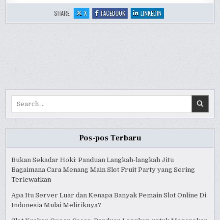
:
:
:
SHARE:
X
FACEBOOK
LINKEDIN
PETUNJUK
PETUNJUK
PETUNJUK
MENENTUKAN
MENENTUKAN
MENENTUKAN
SLOT
SLOT
SLOT
ONLINE
ONLINE
ONLINE
HABANERO
HABANERO
HABANERO
BERSAMA
BERSAMA
BERSAMA
TEMA
TEMA
TEMA
TERBAGUS
TERBAGUS
TERBAGUS
UNTUK
UNTUK
UNTUK
ANDA
ANDA
ANDA
Search
for:
Pos-pos Terbaru
Bukan Sekadar Hoki: Panduan Langkah-langkah Jitu
Bagaimana Cara Menang Main Slot Fruit Party yang Sering
Terlewatkan
Apa Itu Server Luar dan Kenapa Banyak Pemain Slot Online Di
Indonesia Mulai Meliriknya?