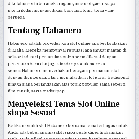
diketahui serta beraneka ragam game slot gacor siapa
menarik dan mengasyikkan, bersama tema-tema yang
berbeda.
Tentang Habanero
Habanero adalah provider gim slot online apa berlandaskan
di Malta. Mereka mempunyai reputasi apa sangat mantap di
sektor industri pertaruhan onlen serta dikenal dengan
penemuan baru dan juga standar produk mereka
semua.Habanero menyediakan beragam permainan slot
dengan themes siapa lain, memulai dari slot gacor tradisional
hingga siapa berlandaskan atas topik populer sama seperti
film, musik, serta tradisi pop.
Menyeleksi Tema Slot Online
siapa Sesuai
Ketika memilih slot Habanero bersama tema terbagus untuk
Anda, ada beberapa masalah siapa perlu dipertimbangkan.