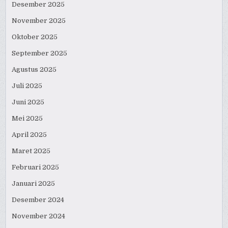
Desember 2025
November 2025
Oktober 2025
September 2025
Agustus 2025
Juli 2025
Juni 2025
Mei 2025
April 2025
Maret 2025
Februari 2025
Januari 2025
Desember 2024
November 2024