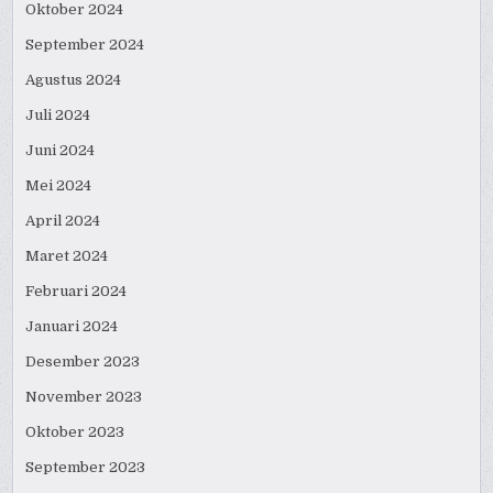
Oktober 2024
September 2024
Agustus 2024
Juli 2024
Juni 2024
Mei 2024
April 2024
Maret 2024
Februari 2024
Januari 2024
Desember 2023
November 2023
Oktober 2023
September 2023