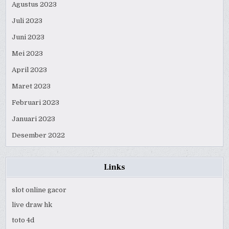
Agustus 2023
Juli 2023
Juni 2023
Mei 2023
April 2023
Maret 2023
Februari 2023
Januari 2023
Desember 2022
Links
slot online gacor
live draw hk
toto 4d