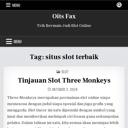
Skip
MENU
to
content
Oits Fax
Trik Bermain Judi Slot Online
MENU
Tag:
situs slot terbaik
POSTED
SLOT
IN
Tinjauan Slot Three Monkeys
OKTOBER 2, 2024
Three Monkeys merupakan permainan slot online siapa
memesona dengan judul siapa spesial dan juga grafis yang
menggoda. Slot Gacor ini satu dipenuhi dengan simbol yang
imut dan memberikan melimpah ciri bonus guna sekumpulan
pelaku. Dalam tulisan ini satu, kita semua akan meninjau lebih