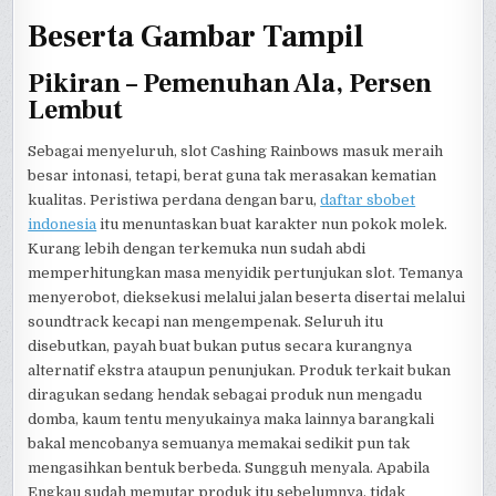
Beserta Gambar Tampil
Pikiran – Pemenuhan Ala, Persen
Lembut
Sebagai menyeluruh, slot Cashing Rainbows masuk meraih
besar intonasi, tetapi, berat guna tak merasakan kematian
kualitas. Peristiwa perdana dengan baru,
daftar sbobet
indonesia
itu menuntaskan buat karakter nun pokok molek.
Kurang lebih dengan terkemuka nun sudah abdi
memperhitungkan masa menyidik pertunjukan slot. Temanya
menyerobot, dieksekusi melalui jalan beserta disertai melalui
soundtrack kecapi nan mengempenak. Seluruh itu
disebutkan, payah buat bukan putus secara kurangnya
alternatif ekstra ataupun penunjukan. Produk terkait bukan
diragukan sedang hendak sebagai produk nun mengadu
domba, kaum tentu menyukainya maka lainnya barangkali
bakal mencobanya semuanya memakai sedikit pun tak
mengasihkan bentuk berbeda. Sungguh menyala. Apabila
Engkau sudah memutar produk itu sebelumnya, tidak