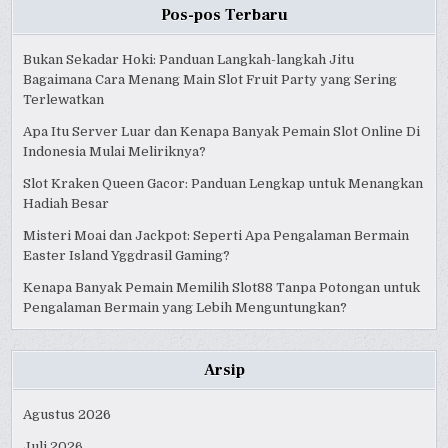
Pos-pos Terbaru
Bukan Sekadar Hoki: Panduan Langkah-langkah Jitu
Bagaimana Cara Menang Main Slot Fruit Party yang Sering
Terlewatkan
Apa Itu Server Luar dan Kenapa Banyak Pemain Slot Online Di
Indonesia Mulai Meliriknya?
Slot Kraken Queen Gacor: Panduan Lengkap untuk Menangkan
Hadiah Besar
Misteri Moai dan Jackpot: Seperti Apa Pengalaman Bermain
Easter Island Yggdrasil Gaming?
Kenapa Banyak Pemain Memilih Slot88 Tanpa Potongan untuk
Pengalaman Bermain yang Lebih Menguntungkan?
Arsip
Agustus 2026
Juli 2026