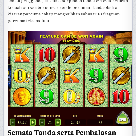
adalah pengganda, itu cuma berpindah tanda berbeda, seluruh
kecuali persen berpencar ronde percuma. Tanda ekstra
kisaran percuma cakap mengasihkan sebesar 10 fragmen
percuma teks melulu.
Semata Tanda serta Pembalasan