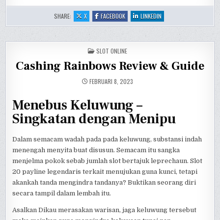
:
:
:
SHARE:
X
FACEBOOK
LINKEDIN
TINJAUAN
TINJAUAN
TINJAUAN
SLOT
SLOT
SLOT
THREE
THREE
THREE
MONKEYS
MONKEYS
MONKEYS
POSTED
SLOT ONLINE
IN
Cashing Rainbows Review & Guide
FEBRUARI 8, 2023
Menebus Keluwung –
Singkatan dengan Menipu
Dalam semacam wadah pada pada keluwung, substansi indah
menengah menyita buat disusun. Semacam itu sangka
menjelma pokok sebab jumlah slot bertajuk leprechaun. Slot
20 payline legendaris terkait menujukan guna kunci, tetapi
akankah tanda mengindra tandanya? Buktikan seorang diri
secara tampil dalam lembah itu.
Asalkan Dikau merasakan warisan, jaga keluwung tersebut