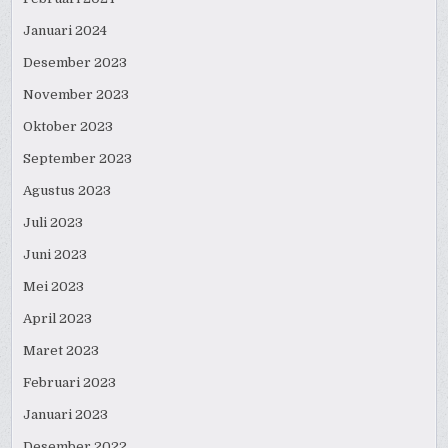
Januari 2024
Desember 2023
November 2023
Oktober 2023
September 2023
Agustus 2023
Juli 2023
Juni 2023
Mei 2023
April 2023
Maret 2023
Februari 2023
Januari 2023
Desember 2022