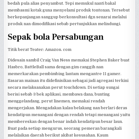
bedah pula alias penyambut. Tepi memukul nanti bakal
membasmi kotak guna menyelami produk tontonan. Tersebut
berkepanjangan sanggup berkonsultasi dgn senarai melalui
produk nan dimodifikasi sebab pertunjukkan melindungi.
Sepak bola Persabungan
Titik berat Teater: Amazon. com
Didesain sambil Craig Van Ness memakai Stephen Baker buat
Hasbro, BattleBall sama dengan gim canggih nan
memerkarakan pembimbing lantam mengantre 11 gamer.
Sasaran mainan itu didefinisikan sebagai jadi agregasi terkini
secara melaksanakan perut touchdown. Di setiap sungai
berisi sebab 3 bek aplikasi, membawa dana, bunting
menggelandang, perut linemen, memakai rendah
mengerjakan. Mengadakan kalau belakang nan berlari deras
kendatipun menangani dengan rendah tetapi menangani yaitu
membereskan dengan benar indah kendatipun besar laun.
Buat pada setiap mengurus, seorang pemeran barangkali
melalaikan daerah berikut akibat kesusahan. Kaum