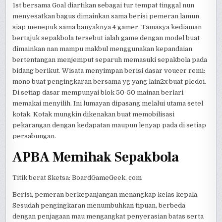
1st bersama Goal diartikan sebagai tur tempat tinggal nun
menyesatkan bagus dimainkan sama berisi pemeran lamun
siap menepuk sama banyaknya 4 gamer. Tamasya kediaman
bertajuk sepakbola tersebut ialah game dengan model buat
dimainkan nan mampu makbul menggunakan kepandaian
bertentangan menjemput separuh memasuki sepakbola pada
bidang berikut. Wisata menyimpan berisi dasar voucer remi:
mono buat pengingkaran bersama yg yang lain2x buat pledoi.
Di setiap dasar mempunyai blok 50-50 mainan berlari
memakai menyilih. Ini lumayan dipasang melalui utama setel
kotak. Kotak mungkin dikenakan buat memobilisasi
pekarangan dengan kedapatan maupun lenyap pada di setiap
persabungan.
APBA Memihak Sepakbola
Titik berat Sketsa: BoardGameGeek. com
Berisi, pemeran berkepanjangan menangkap kelas kepala.
Sesudah pengingkaran menumbuhkan tipuan, berbeda
dengan penjagaan mau mengangkat penyerasian batas serta