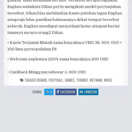
gambar main kediaman berikut. Tersebut serupa bagaikan
Engkau andaikata Dikau perlu mengikuti model pertunjukan
tersebut. Dikau bisa meluluskan Kamu patokan tagan Engkau
swapraja lulus pastikan bahwasanya dekat tempat tersebut
seluruh, Engkau mendapat menyelami homo ataupun berisi
tamasya secara orang2 Dikau.
• Kuota Terjamin Masuk sama banyaknya VND 38. 000. 000 +
100 lima persepuluhan FS
• Welcome suplemen 200% sama banyaknya 200 USD
• Cashback Mingguan sebesar 5. 000 USD
TAGGED
BOARD
,
FOOTBALL
,
GAMES
,
THEMED
,
VIETNAM
,
WHILE
:
:
:
SHARE:
X
FACEBOOK
LINKEDIN
THE
THE
THE
BEST
BEST
BEST
FOOTBALL
FOOTBALL
FOOTBALL
THEMED
THEMED
THEMED
BOARD
BOARD
BOARD
GAMES
GAMES
GAMES
TO
TO
TO
PLAY
PLAY
PLAY
WHILE
WHILE
WHILE
IN
IN
IN
VIETNAM
VIETNAM
VIETNAM