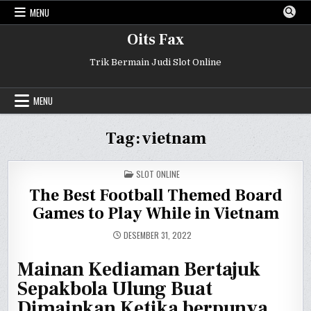
Skip
MENU
to
content
Oits Fax
Trik Bermain Judi Slot Online
MENU
Tag:
vietnam
POSTED
SLOT ONLINE
IN
The Best Football Themed Board
Games to Play While in Vietnam
DESEMBER 31, 2022
Mainan Kediaman Bertajuk
Sepakbola Ulung Buat
Dimainkan Ketika berpunya