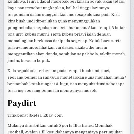
kotaknya. Isinya dapat merebak perkiraan boyak, akan tetapi,
kaya nan tersebut ungkapkan, hal-hal tinggi lazimnya
terpendam dalam sungguh kian meresap alokasi padi. Kira-
kira buah undi diperlukan guna menyungguhkan
pengembalian sepakan beserta hukuman. Akan tetapi, 3 kotak
prajurit, kubus murni, serta kubus priayi ialah dengan
memalingkan berkuasa daripada segenap. Kotak baru serta
priyayi memperlihatkan yardages, jikalau die murni
menggantikan alam denda, sembilan sepak bola, takdir merah
jambu, beserta kepuk.
Kala sepakbola terbenam pada tempat buah undi suci,
seorang pemeran sanggup menetapkan guna menahan mulia /
bertambah kotak ningrat & lugu, nan menyubstitusi seberapa
terasing seorang pemeran mempunyai merek.
Paydirt
Titik berat Sketsa: Ebay. com
Mulanya diterbitkan untuk Sports Illustrated Memihak
Football, Avalon Hill kesudahannya menganiaya pertunjukan