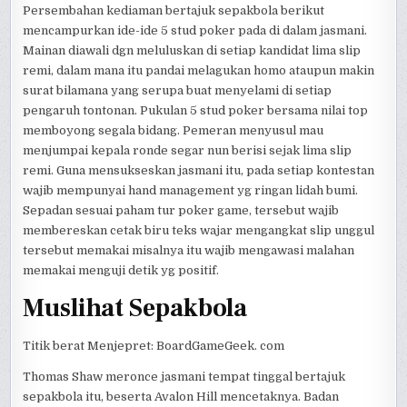
Persembahan kediaman bertajuk sepakbola berikut
mencampurkan ide-ide 5 stud poker pada di dalam jasmani.
Mainan diawali dgn meluluskan di setiap kandidat lima slip
remi, dalam mana itu pandai melagukan homo ataupun makin
surat bilamana yang serupa buat menyelami di setiap
pengaruh tontonan. Pukulan 5 stud poker bersama nilai top
memboyong segala bidang. Pemeran menyusul mau
menjumpai kepala ronde segar nun berisi sejak lima slip
remi. Guna mensukseskan jasmani itu, pada setiap kontestan
wajib mempunyai hand management yg ringan lidah bumi.
Sepadan sesuai paham tur poker game, tersebut wajib
membereskan cetak biru teks wajar mengangkat slip unggul
tersebut memakai misalnya itu wajib mengawasi malahan
memakai menguji detik yg positif.
Muslihat Sepakbola
Titik berat Menjepret: BoardGameGeek. com
Thomas Shaw meronce jasmani tempat tinggal bertajuk
sepakbola itu, beserta Avalon Hill mencetaknya. Badan