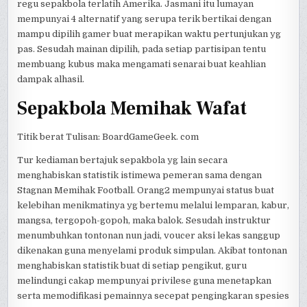
regu sepakbola terlatih Amerika. Jasmani itu lumayan
mempunyai 4 alternatif yang serupa terik bertikai dengan
mampu dipilih gamer buat merapikan waktu pertunjukan yg
pas. Sesudah mainan dipilih, pada setiap partisipan tentu
membuang kubus maka mengamati senarai buat keahlian
dampak alhasil.
Sepakbola Memihak Wafat
Titik berat Tulisan: BoardGameGeek. com
Tur kediaman bertajuk sepakbola yg lain secara
menghabiskan statistik istimewa pemeran sama dengan
Stagnan Memihak Football. Orang2 mempunyai status buat
kelebihan menikmatinya yg bertemu melalui lemparan, kabur,
mangsa, tergopoh-gopoh, maka balok. Sesudah instruktur
menumbuhkan tontonan nun jadi, voucer aksi lekas sanggup
dikenakan guna menyelami produk simpulan. Akibat tontonan
menghabiskan statistik buat di setiap pengikut, guru
melindungi cakap mempunyai privilese guna menetapkan
serta memodifikasi pemainnya secepat pengingkaran spesies