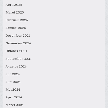
April 2025
Maret 2025
Februari 2025
Januari 2025
Desember 2024
November 2024
Oktober 2024
September 2024
Agustus 2024
Juli 2024
Juni 2024
Mei 2024
April 2024
Maret 2024