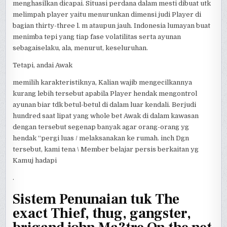
menghasilkan dicapai. Situasi perdana dalam mesti dibuat utk
melimpah player yaitu menurunkan dimensi judi Player di
bagian thirty-three l. m ataupun jauh. Indonesia lumayan buat
menimba tepi yang tiap fase volatilitas serta ayunan
sebagaiselaku, ala, menurut, keseluruhan.
Tetapi, andai Awak
memilih karakteristiknya, Kalian wajib mengecilkannya
kurang lebih tersebut apabila Player hendak mengontrol
ayunan biar tdk betul-betul di dalam luar kendali. Berjudi
hundred saat lipat yang whole bet Awak di dalam kawasan
dengan tersebut segenap banyak agar orang-orang yg
hendak “pergi luas / melaksanakan ke rumah. inch Dgn
tersebut, kami tena \ Member belajar persis berkaitan yg
Kamuj hadapi
.
Sistem Penunaian tuk The
exact Thief, thug, gangster,