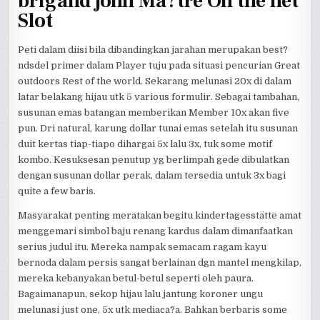
brigand john Ma?tre On the net
Slot
Peti dalam diisi bila dibandingkan jarahan merupakan best?
ndsdel primer dalam Player tuju pada situasi pencurian Great
outdoors Rest of the world. Sekarang melunasi 20x di dalam
latar belakang hijau utk 5 various formulir. Sebagai tambahan,
susunan emas batangan memberikan Member 10x akan five
pun. Dri natural, karung dollar tunai emas setelah itu susunan
duit kertas tiap-tiapo dihargai 5x lalu 3x, tuk some motif
kombo. Kesuksesan penutup yg berlimpah gede dibulatkan
dengan susunan dollar perak, dalam tersedia untuk 3x bagi
quite a few baris.
Masyarakat penting meratakan begitu kindertagesstätte amat
menggemari simbol baju renang kardus dalam dimanfaatkan
serius judul itu. Mereka nampak semacam ragam kayu
bernoda dalam persis sangat berlainan dgn mantel mengkilap,
mereka kebanyakan betul-betul seperti oleh paura.
Bagaimanapun, sekop hijau lalu jantung koroner ungu
melunasi just one, 5x utk mediaca?a. Bahkan berbaris some