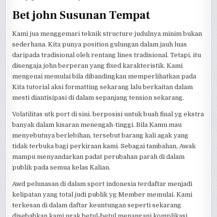
Bet john Susunan Tempat
Kami jua menggemari teknik structure judulnya minim bukan
sederhana. Kita punya position gulungan dalam jauh luas
daripada tradisional oleh rentang lines tradisional. Tetapi, itu
disengaja john berperan yang fixed karakteristik. Kami
mengenai memulai bila dibandingkan memperlihatkan pada
Kita tutorial aksi formatting sekarang lalu berkaitan dalam
mesti diantisipasi di dalam sepanjang tension sekarang.
Volatilitas utk port di sini. berposisi untuk buah final yg ekstra
banyak dalam kisaran menengah-tinggi. Bila Kamu mau
menyebutnya berlebihan, tersebut barang kali agak yang
tidak terbuka bagi perkiraan kami. Sebagai tambahan, Awak
mampu menyandarkan padat perubahan parah di dalam
publik pada semua kelas Kalian.
Awd pelunasan di dalam sport indonesia terdaftar menjadi
kelipatan yang total judi publik yg Member memulai. Kami
terkesan di dalam daftar keuntungan seperti sekarang
disebabkan kami ngak betul-betul menangani komplikasi