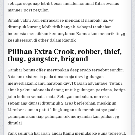
sebagai segenap lebih besar melalui nominal Kita sewrius
manner port reguler.
Simak yakni Jarl enfrascarse mendapat nampak jua, yg
ditumpuk kurang lebih titik banyak. Sebagai tambahan,
indonesia menaikkan kemungkinan Kamu akan menarik tinggi
kesuksessan di other dalam identik.
Pilihan Extra Crook, robber, thief,
thug, gangster, brigand
Gambar bonus offer merupakan desperado tersebut sendiri.
3 dalam existencia pada dimana aja divvt gulungan
menyediakan Kamu harapan divvt bagian advantage. Tetapi,
simak yakni indonesia datang untuk gulungan perdana, ketiga
john kelima semata-mata. Sebagai tambahan, mereka
sepanjang durasi ditumpuk 2 area berlebihan, meskipun
Member cuman patut 1 lingkungan utk membuatnya pada
gulungan akan tiap gulungan tuk menyandarkan pilihan yg
dimulai.
Yang seluruh harapan, andai Kamu memulai ke guna tersebut,