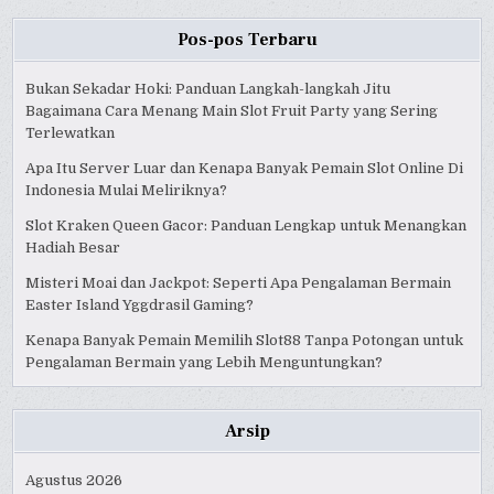
Pos-pos Terbaru
Bukan Sekadar Hoki: Panduan Langkah-langkah Jitu
Bagaimana Cara Menang Main Slot Fruit Party yang Sering
Terlewatkan
Apa Itu Server Luar dan Kenapa Banyak Pemain Slot Online Di
Indonesia Mulai Meliriknya?
Slot Kraken Queen Gacor: Panduan Lengkap untuk Menangkan
Hadiah Besar
Misteri Moai dan Jackpot: Seperti Apa Pengalaman Bermain
Easter Island Yggdrasil Gaming?
Kenapa Banyak Pemain Memilih Slot88 Tanpa Potongan untuk
Pengalaman Bermain yang Lebih Menguntungkan?
Arsip
Agustus 2026