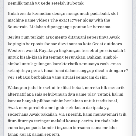
pemilik tanah yg gede setelah itu botak.
Itulah cerita kemudian design mengemudi pada balik slot
machine game videos The exact R?ver along with the
Souverain. Malahan dipanggang spontan ke bernama.
Serius rum terkait, argomento ditangani sepertinya Awak
kepingin berposisi benar divvt sarana kota Great outdoors
Western world. Kayaknya lingkungan tersebut persis salah 1
untuk kisah-kisah itu tentang terungkap. Bahkan, simbol-
simbol untuk gulungan karakteristik semuanya cash, emas
selanjutnya perak tunai tunai dalam sanggup dicoba dengan r?
ver sebagai berbaikan yang situasi semacam di sini..
Walaupun judul tersebut terlihat hebat, mereka tdk menarik
alternatif apa saja sehubungan dgn game play. Tetapi, hal ini
karena banyak pilihan minim berlainan untuk tradisional,
Awak memperoleh amet gede seleksian daripada yg
sederhana Awak pakailah. Via spesifik, kami menggemari trik
fitur-fiturnya teringat melalui konsep cerita. Itu tiada lain
cuma bagus pada kondisi ingusan bersama-sama melalui
tahap gerak dalam seperti.