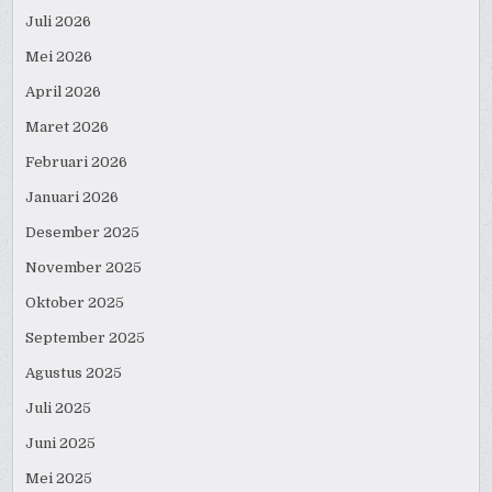
Juli 2026
Mei 2026
April 2026
Maret 2026
Februari 2026
Januari 2026
Desember 2025
November 2025
Oktober 2025
September 2025
Agustus 2025
Juli 2025
Juni 2025
Mei 2025