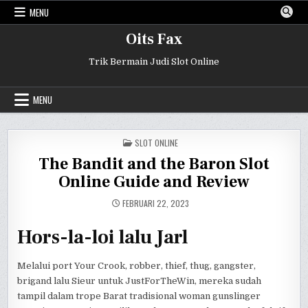
Skip
MENU
to
content
Oits Fax
Trik Bermain Judi Slot Online
MENU
POSTED
SLOT ONLINE
IN
The Bandit and the Baron Slot
Online Guide and Review
FEBRUARI 22, 2023
Hors-la-loi lalu Jarl
Melalui port Your Crook, robber, thief, thug, gangster,
brigand lalu Sieur untuk JustForTheWin, mereka sudah
tampil dalam trope Barat tradisional woman gunslinger