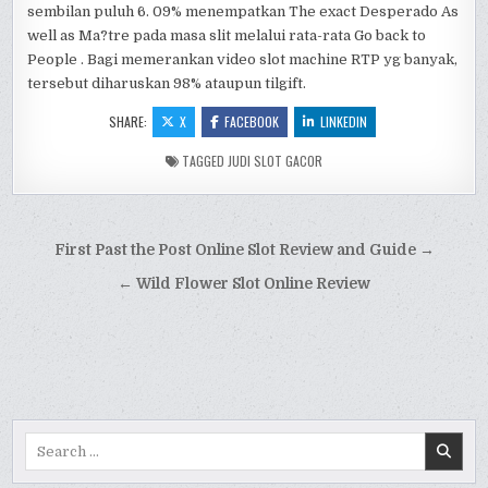
sembilan puluh 6. 09% menempatkan The exact Desperado As
well as Ma?tre pada masa slit melalui rata-rata Go back to
People . Bagi memerankan video slot machine RTP yg banyak,
tersebut diharuskan 98% ataupun tilgift.
SHARE:
X
FACEBOOK
LINKEDIN
TAGGED
JUDI SLOT GACOR
Navigasi
First Past the Post Online Slot Review and Guide →
pos
← Wild Flower Slot Online Review
Search
for: