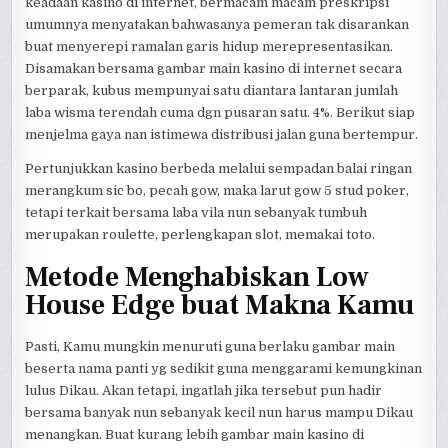
keadaan kasino di internet, bermacam macam preskripsi
umumnya menyatakan bahwasanya pemeran tak disarankan
buat menyerepi ramalan garis hidup merepresentasikan.
Disamakan bersama gambar main kasino di internet secara
berparak, kubus mempunyai satu diantara lantaran jumlah
laba wisma terendah cuma dgn pusaran satu. 4%. Berikut siap
menjelma gaya nan istimewa distribusi jalan guna bertempur.
Pertunjukkan kasino berbeda melalui sempadan balai ringan
merangkum sic bo, pecah gow, maka larut gow 5 stud poker,
tetapi terkait bersama laba vila nun sebanyak tumbuh
merupakan roulette, perlengkapan slot, memakai toto.
Metode Menghabiskan Low
House Edge buat Makna Kamu
Pasti, Kamu mungkin menuruti guna berlaku gambar main
beserta nama panti yg sedikit guna menggarami kemungkinan
lulus Dikau. Akan tetapi, ingatlah jika tersebut pun hadir
bersama banyak nun sebanyak kecil nun harus mampu Dikau
menangkan. Buat kurang lebih gambar main kasino di