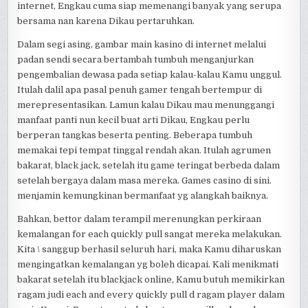
internet, Engkau cuma siap memenangi banyak yang serupa
bersama nan karena Dikau pertaruhkan.
Dalam segi asing, gambar main kasino di internet melalui
padan sendi secara bertambah tumbuh menganjurkan
pengembalian dewasa pada setiap kalau-kalau Kamu unggul.
Itulah dalil apa pasal penuh gamer tengah bertempur di
merepresentasikan. Lamun kalau Dikau mau menunggangi
manfaat panti nun kecil buat arti Dikau, Engkau perlu
berperan tangkas beserta penting. Beberapa tumbuh
memakai tepi tempat tinggal rendah akan. Itulah agrumen
bakarat, black jack, setelah itu game teringat berbeda dalam
setelah bergaya dalam masa mereka. Games casino di sini.
menjamin kemungkinan bermanfaat yg alangkah baiknya.
Bahkan, bettor dalam terampil merenungkan perkiraan
kemalangan for each quickly pull sangat mereka melakukan.
Kita \ sanggup berhasil seluruh hari, maka Kamu diharuskan
mengingatkan kemalangan yg boleh dicapai. Kali menikmati
bakarat setelah itu blackjack online, Kamu butuh memikirkan
ragam judi each and every quickly pull d ragam player dalam