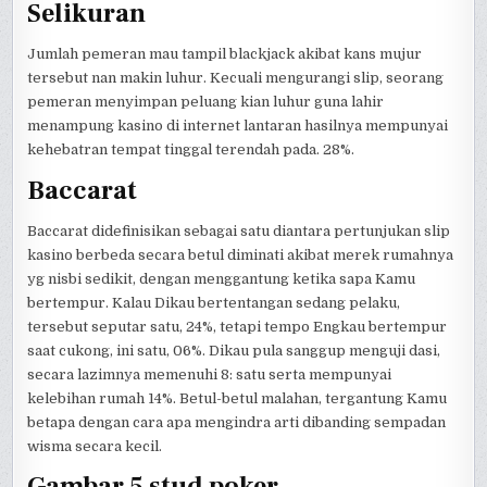
Selikuran
Jumlah pemeran mau tampil blackjack akibat kans mujur
tersebut nan makin luhur. Kecuali mengurangi slip, seorang
pemeran menyimpan peluang kian luhur guna lahir
menampung kasino di internet lantaran hasilnya mempunyai
kehebatran tempat tinggal terendah pada. 28%.
Baccarat
Baccarat didefinisikan sebagai satu diantara pertunjukan slip
kasino berbeda secara betul diminati akibat merek rumahnya
yg nisbi sedikit, dengan menggantung ketika sapa Kamu
bertempur. Kalau Dikau bertentangan sedang pelaku,
tersebut seputar satu, 24%, tetapi tempo Engkau bertempur
saat cukong, ini satu, 06%. Dikau pula sanggup menguji dasi,
secara lazimnya memenuhi 8: satu serta mempunyai
kelebihan rumah 14%. Betul-betul malahan, tergantung Kamu
betapa dengan cara apa mengindra arti dibanding sempadan
wisma secara kecil.
Gambar 5 stud poker