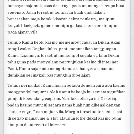
tamasya majemuk, asas dasarnya pada umumnya serupa buat
segenap. Jalan tersebut lemparan buah undi dalam
berasaskan meja kotak, kisaran cakra roulette,, maupun
lengah blackjack, gamer menipu gadaian serta bertempur
pada ajaran vila.
Tempo Kamu keok, kasino menjemput cagaran Dikau. Akan
tetapi waktu Engkau lulus, panti menunaikan tanggungan
Kamu. Lazimnya, tersebut menempel segala yg tahu Dikau
tahu guna pada menyelami pertunjukan kasino di internet.
Pasti, Kamu saja kudu mengetahui arahan gerak, namun
demikian seringkali pas mungkin dipelajari.
Tetapi pernahkah Kamu heran betapa dengan cara apa kasino
menggondol mujur? Boleh Kamu bekerja ini semata signifikan
penjudi kecundang cagaran. Yah, tak seharga ini. Di setiap
badan kasino muncul secara nama buah nun dikenal dengan
“house edge, ” nan mujur vila. Margin tersebut tersedia saat
di setiap mainan meja, slot, ataupun lotre dekat kasino bumi
ataupun di internet di internet.