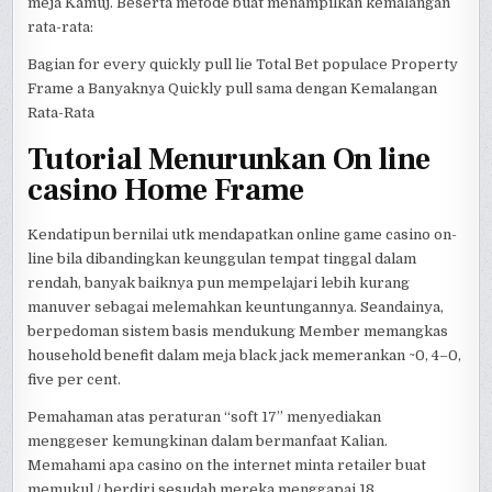
meja Kamuj. Beserta metode buat menampilkan kemalangan
rata-rata:
Bagian for every quickly pull lie Total Bet populace Property
Frame a Banyaknya Quickly pull sama dengan Kemalangan
Rata-Rata
Tutorial Menurunkan On line
casino Home Frame
Kendatipun bernilai utk mendapatkan online game casino on-
line bila dibandingkan keunggulan tempat tinggal dalam
rendah, banyak baiknya pun mempelajari lebih kurang
manuver sebagai melemahkan keuntungannya. Seandainya,
berpedoman sistem basis mendukung Member memangkas
household benefit dalam meja black jack memerankan ~0, 4–0,
five per cent.
Pemahaman atas peraturan “soft 17” menyediakan
menggeser kemungkinan dalam bermanfaat Kalian.
Memahami apa casino on the internet minta retailer buat
memukul / berdiri sesudah mereka menggapai 18