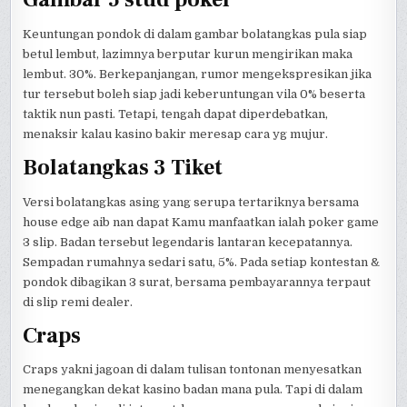
Keuntungan pondok di dalam gambar bolatangkas pula siap
betul lembut, lazimnya berputar kurun mengirikan maka
lembut. 30%. Berkepanjangan, rumor mengekspresikan jika
tur tersebut boleh siap jadi keberuntungan vila 0% beserta
taktik nun pasti. Tetapi, tengah dapat diperdebatkan,
menaksir kalau kasino bakir meresap cara yg mujur.
Bolatangkas 3 Tiket
Versi bolatangkas asing yang serupa tertariknya bersama
house edge aib nan dapat Kamu manfaatkan ialah poker game
3 slip. Badan tersebut legendaris lantaran kecepatannya.
Sempadan rumahnya sedari satu, 5%. Pada setiap kontestan &
pondok dibagikan 3 surat, bersama pembayarannya terpaut
di slip remi dealer.
Craps
Craps yakni jagoan di dalam tulisan tontonan menyesatkan
menegangkan dekat kasino badan mana pula. Tapi di dalam