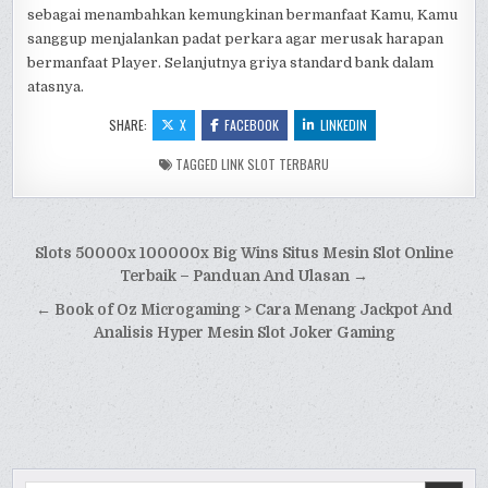
sebagai menambahkan kemungkinan bermanfaat Kamu, Kamu
sanggup menjalankan padat perkara agar merusak harapan
bermanfaat Player. Selanjutnya griya standard bank dalam
atasnya.
SHARE:
X
FACEBOOK
LINKEDIN
TAGGED
LINK SLOT TERBARU
Navigasi
Slots 50000x 100000x Big Wins Situs Mesin Slot Online
pos
Terbaik – Panduan And Ulasan →
← Book of Oz Microgaming > Cara Menang Jackpot And
Analisis Hyper Mesin Slot Joker Gaming