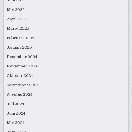
Juni 2025
Mei 2025
April 2025
Maret 2025
Februari 2025
Januari 2025
Desember 2024
November 2024
Oktober 2024
September 2024
Agustus 2024
Juli 2024
Juni 2024
Mei 2024