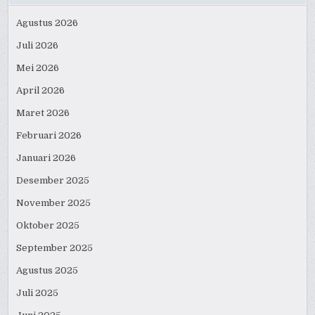
Agustus 2026
Juli 2026
Mei 2026
April 2026
Maret 2026
Februari 2026
Januari 2026
Desember 2025
November 2025
Oktober 2025
September 2025
Agustus 2025
Juli 2025