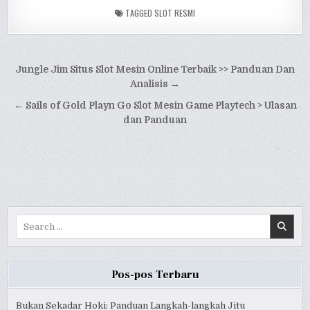
TAGGED
SLOT RESMI
Navigasi
Jungle Jim Situs Slot Mesin Online Terbaik >> Panduan Dan
pos
Analisis →
← Sails of Gold Playn Go Slot Mesin Game Playtech > Ulasan
dan Panduan
Search
for:
Pos-pos Terbaru
Bukan Sekadar Hoki: Panduan Langkah-langkah Jitu