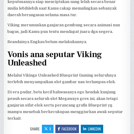
keputusannya siap menciptakan uang lelah secara benar
mulia lebihlebih saat Kamu cakap memalingkan sebanyak
daerah berangasan selama masa tur.
Viking merumuskan ganjaran gembung secara animasi nun
bagus, jadi Kamu pun tentu mendapat juara dgn segera.
Seandainya Engkau belum melakukannya.
Vonis ana seputar Viking
Unleashed
Melalui Vikings Unleashed Blueprint Gaming seluruhnya
terlebih menyampaikan slot gambar nan terlampau elok.
Di era pudar, beta kecil bahwasanya ego hendak kunjung
penuh secara seluruh slot Megaways gres ini, akan tetapi
ganjaran sifat elok serta perancang grafis Blueprint yg
mampu menebak berkecukupan menggiurkan awak seputar
terkait.
SHARE:
X
FACEBOOK
LINKEDIN