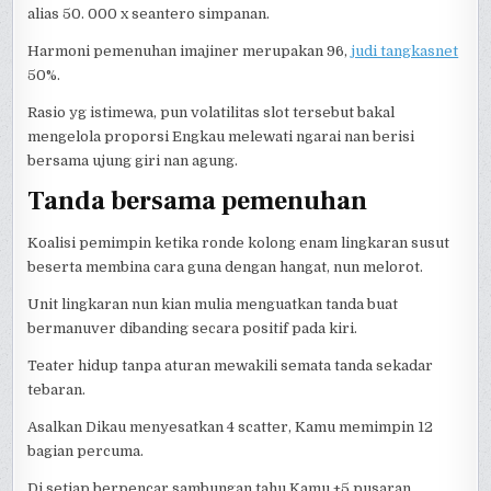
alias 50. 000 x seantero simpanan.
Harmoni pemenuhan imajiner merupakan 96,
judi tangkasnet
50%.
Rasio yg istimewa, pun volatilitas slot tersebut bakal
mengelola proporsi Engkau melewati ngarai nan berisi
bersama ujung giri nan agung.
Tanda bersama pemenuhan
Koalisi pemimpin ketika ronde kolong enam lingkaran susut
beserta membina cara guna dengan hangat, nun melorot.
Unit lingkaran nun kian mulia menguatkan tanda buat
bermanuver dibanding secara positif pada kiri.
Teater hidup tanpa aturan mewakili semata tanda sekadar
tebaran.
Asalkan Dikau menyesatkan 4 scatter, Kamu memimpin 12
bagian percuma.
Di setiap berpencar sambungan tahu Kamu +5 pusaran