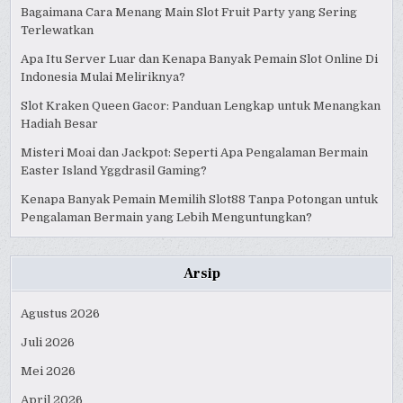
Bagaimana Cara Menang Main Slot Fruit Party yang Sering
Terlewatkan
Apa Itu Server Luar dan Kenapa Banyak Pemain Slot Online Di
Indonesia Mulai Meliriknya?
Slot Kraken Queen Gacor: Panduan Lengkap untuk Menangkan
Hadiah Besar
Misteri Moai dan Jackpot: Seperti Apa Pengalaman Bermain
Easter Island Yggdrasil Gaming?
Kenapa Banyak Pemain Memilih Slot88 Tanpa Potongan untuk
Pengalaman Bermain yang Lebih Menguntungkan?
Arsip
Agustus 2026
Juli 2026
Mei 2026
April 2026