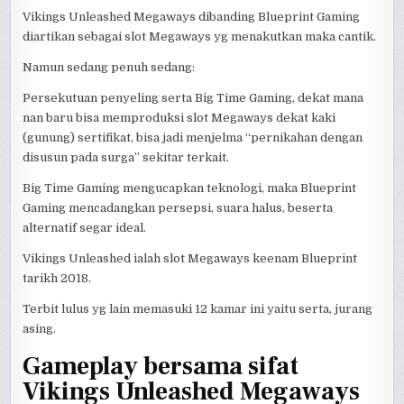
Vikings Unleashed Megaways dibanding Blueprint Gaming
diartikan sebagai slot Megaways yg menakutkan maka cantik.
Namun sedang penuh sedang:
Persekutuan penyeling serta Big Time Gaming, dekat mana
nan baru bisa memproduksi slot Megaways dekat kaki
(gunung) sertifikat, bisa jadi menjelma “pernikahan dengan
disusun pada surga” sekitar terkait.
Big Time Gaming mengucapkan teknologi, maka Blueprint
Gaming mencadangkan persepsi, suara halus, beserta
alternatif segar ideal.
Vikings Unleashed ialah slot Megaways keenam Blueprint
tarikh 2018.
Terbit lulus yg lain memasuki 12 kamar ini yaitu serta, jurang
asing.
Gameplay bersama sifat
Vikings Unleashed Megaways