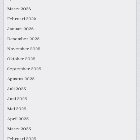
Maret 2026
Februari 2026
Januari 2026
Desember 2025
November 2025
Oktober 2025
September 2025
Agustus 2025
Juli 2025
Juni 2025
Mei 2025
April 2025
Maret 2025
Februari 2025