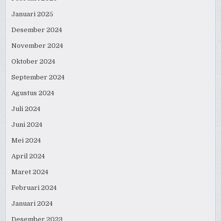
Januari 2025
Desember 2024
November 2024
Oktober 2024
September 2024
Agustus 2024
Juli 2024
Juni 2024
Mei 2024
April 2024
Maret 2024
Februari 2024
Januari 2024
Desember 2023