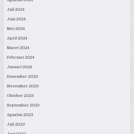
Juli 2024
Juni 2024
Mei 2024
April 2024
Maret 2024
Februari 2024
Januari 2024
Desember 2023
November 2023
Oktober 2023
September 2023
Agustus 2023
Juli 2023
Juni 2023