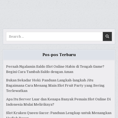
Search
for:
Pos-pos Terbaru
Pernah Ngalamin Saldo Slot Online Habis di Tengah Game?
Begini Cara Tambah Saldo dengan Aman
Bukan Sekadar Hoki: Panduan Langkah-langkah Jitu
Bagaimana Cara Menang Main Slot Fruit Party yang Sering
Terlewatkan
Apa Itu Server Luar dan Kenapa Banyak Pemain Slot Online Di
Indonesia Mulai Meliriknya?
Slot Kraken Queen Gacor: Panduan Lengkap untuk Menangkan