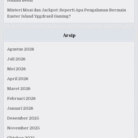
Hadiah Besar
Misteri Moai dan Jackpot: Seperti Apa Pengalaman Bermain
Easter Island Yggdrasil Gaming?
Arsip
Agustus 2026
Juli 2026
Mei 2026
April 2026
Maret 2026
Februari 2026
Januari 2026
Desember 2025
November 2025
Oktober 2025