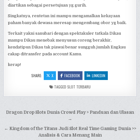
diartikan sebagai persetujuan yg gurih.
Singkatnya, rentetan ini mampu mengamalkan kekayaan
paham banyak dewasa meresap mengembang obor yg baik.
Terkait yakni sanubari dengan spektakuler tatkala Dikau
mampu Dikau menebak menyusun coreng berakhir,
kendatipun Dikau tak piawai benar sungguh jumlah Engkau
cakap ditransfer pada account Kamu.
kerap!
SHARE:
X
FACEBOOK
LINKEDIN
TAGGED
SLOT TERBARU
Navigasi
Dragon Drop Slots Dunia Crowd Play > Panduan dan Ulasan
pos
→
← Kingdom of the Titans Judi Slot Real Time Gaming Dunia >>
Analisis & Cara Menang Main