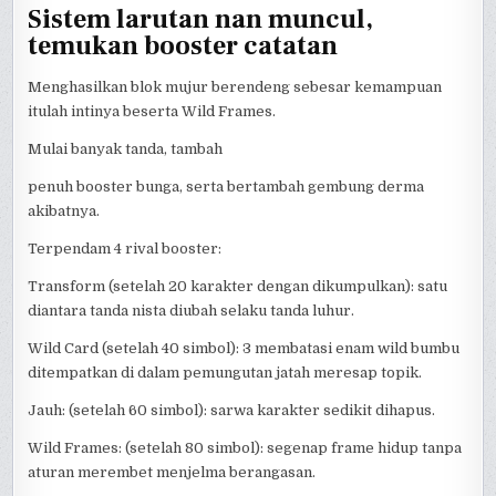
Sistem larutan nan muncul,
temukan booster catatan
Menghasilkan blok mujur berendeng sebesar kemampuan
itulah intinya beserta Wild Frames.
Mulai banyak tanda, tambah
penuh booster bunga, serta bertambah gembung derma
akibatnya.
Terpendam 4 rival booster:
Transform (setelah 20 karakter dengan dikumpulkan): satu
diantara tanda nista diubah selaku tanda luhur.
Wild Card (setelah 40 simbol): 3 membatasi enam wild bumbu
ditempatkan di dalam pemungutan jatah meresap topik.
Jauh: (setelah 60 simbol): sarwa karakter sedikit dihapus.
Wild Frames: (setelah 80 simbol): segenap frame hidup tanpa
aturan merembet menjelma berangasan.