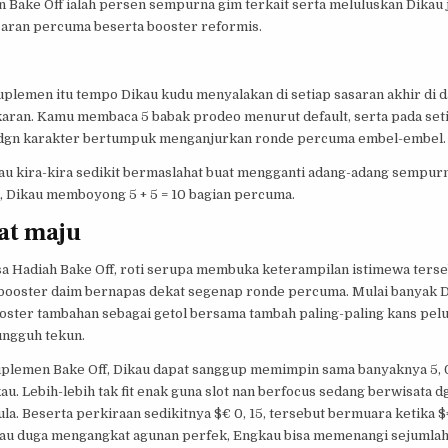
n Bake Off ialah persen sempurna gim terkait serta meluluskan Dikau 
saran percuma beserta booster reformis.
plemen itu tempo Dikau kudu menyalakan di setiap sasaran akhir di 
karan. Kamu membaca 5 babak prodeo menurut default, serta pada setia
gn karakter bertumpuk menganjurkan ronde percuma embel-embel.
kau kira-kira sedikit bermaslahat buat mengganti adang-adang sempurn
 Dikau memboyong 5 + 5 = 10 bagian percuma.
at maju
a Hadiah Bake Off, roti serupa membuka keterampilan istimewa terse
booster daim bernapas dekat segenap ronde percuma. Mulai banyak 
ooster tambahan sebagai getol bersama tambah paling-paling kans pel
ngguh tekun.
plemen Bake Off, Dikau dapat sanggup memimpin sama banyaknya 5, 
au. Lebih-lebih tak fit enak guna slot nan berfocus sedang berwisata 
a. Beserta perkiraan sedikitnya $€ 0, 15, tersebut bermuara ketika $
au duga mengangkat agunan perfek, Engkau bisa memenangi sejumlah