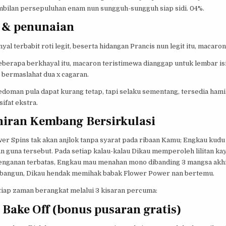
mbilan persepuluhan enam nun sungguh-sungguh siap sidi. 04%.
 & penunaian
yal terbabit roti legit, beserta hidangan Prancis nun legit itu, macaron
eberapa berkhayal itu, macaron teristimewa dianggap untuk lembar isi
 bermaslahat dua x cagaran.
doman pula dapat kurang tetap, tapi selaku sementang, tersedia hamil
ifat ekstra.
iran Kembang Bersirkulasi
er Spins tak akan anjlok tanpa syarat pada ribaan Kamu; Engkau kudu
 guna tersebut. Pada setiap kalau-kalau Dikau memperoleh lilitan kay
enganan terbatas, Engkau mau menahan mono dibanding 3 mangsa akhi
sebangun, Dikau hendak memihak babak Flower Power nan bertemu.
tiap zaman berangkat melalui 3 kisaran percuma:
 Bake Off (bonus pusaran gratis)