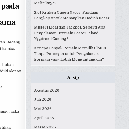
Meliriknya?
 pada
Slot Kraken Queen Gacor: Panduan
Lengkap untuk Menangkan Hadiah Besar
sama
Misteri Moai dan Jackpot: Seperti Apa
Pengalaman Bermain Easter Island
Yggdrasil Gaming?
kan. Sedang
Kenapa Banyak Pemain Memilih Slot88
t hamba.
Tanpa Potongan untuk Pengalaman
Bermain yang Lebih Menguntungkan?
a bukan
iki slot on
Arsip
t:
Agustus 2026
Juli 2026
Mei 2026
asang, maka
April 2026
Maret 2026
rtikan