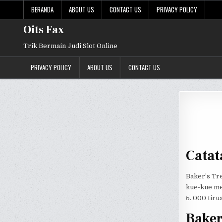
Skip
BERANDA
ABOUT US
CONTACT US
PRIVACY POLICY
to
content
Oits Fax
Trik Bermain Judi Slot Online
PRIVACY POLICY
ABOUT US
CONTACT US
Catat
Baker’s Tre
kue-kue me
5. 000 tir
Baker