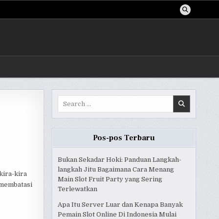
Search
for:
Pos-pos Terbaru
Bukan Sekadar Hoki: Panduan Langkah-
langkah Jitu Bagaimana Cara Menang
kira-kira
Main Slot Fruit Party yang Sering
 membatasi
Terlewatkan
Apa Itu Server Luar dan Kenapa Banyak
Pemain Slot Online Di Indonesia Mulai