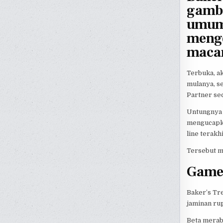
gamba
umumn
menge
macar
Terbuka, a
mulanya, s
Partner se
Untungnya 
mengucapka
line terakhi
Tersebut m
Gamep
Baker’s Tre
jaminan rup
Beta meraba