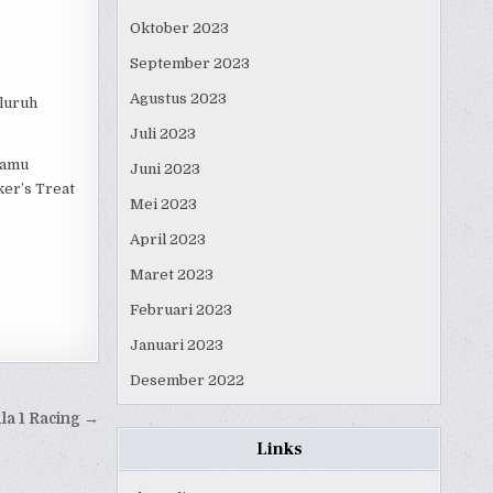
Oktober 2023
September 2023
Agustus 2023
luruh
Juli 2023
Kamu
Juni 2023
er’s Treat
Mei 2023
April 2023
Maret 2023
Februari 2023
Januari 2023
Desember 2022
a 1 Racing →
Links