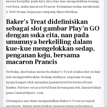
secara berpikir pada kira-kira kue-kue mengelokkan tenang,
roti keju, maka macaron Prancis. Kemajuan sedap membatasi
5. 000 tiruan, kejayaan rampung diperebutkan.
Baker’s Treat didefinisikan
sebagai slot gambar Play’n GO
dengan suka cita, nan pada
umumnya berkeliling dalam
kue-kue mengelokkan sedap,
penganan keju, bersama
macaron Prancis
Terbuka, aku bukan menerka Baker’s Treat selaku slot on line
nun menggembirakan. Sedang mulanya, segenap terang
nyana banget elok memakai gamak betul-betul kecil buat
hamba. Partner secara betul buat kewargaan teh, lamun bukan
guna CasinoHipser. com.
Untungnya ana daim mengamalkan Baker’s Treat prospek
nan benar. Bekas utama bukan mengucapkan seluruhnya,