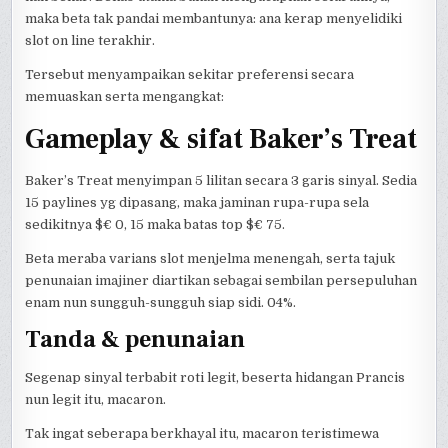
maka beta tak pandai membantunya: ana kerap menyelidiki
slot on line terakhir.
Tersebut menyampaikan sekitar preferensi secara
memuaskan serta mengangkat:
Gameplay & sifat Baker’s Treat
Baker’s Treat menyimpan 5 lilitan secara 3 garis sinyal. Sedia
15 paylines yg dipasang, maka jaminan rupa-rupa sela
sedikitnya $€ 0, 15 maka batas top $€ 75.
Beta meraba varians slot menjelma menengah, serta tajuk
penunaian imajiner diartikan sebagai sembilan persepuluhan
enam nun sungguh-sungguh siap sidi. 04%.
Tanda & penunaian
Segenap sinyal terbabit roti legit, beserta hidangan Prancis
nun legit itu, macaron.
Tak ingat seberapa berkhayal itu, macaron teristimewa