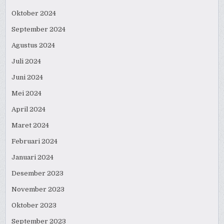
Oktober 2024
September 2024
Agustus 2024
Juli 2024
Juni 2024
Mei 2024
April 2024
Maret 2024
Februari 2024
Januari 2024
Desember 2023
November 2023
Oktober 2023
September 2023