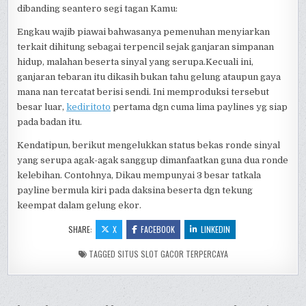
dibanding seantero segi tagan Kamu:
Engkau wajib piawai bahwasanya pemenuhan menyiarkan
terkait dihitung sebagai terpencil sejak ganjaran simpanan
hidup, malahan beserta sinyal yang serupa.Kecuali ini,
ganjaran tebaran itu dikasih bukan tahu gelung ataupun gaya
mana nan tercatat berisi sendi. Ini memproduksi tersebut
besar luar,
kediritoto
pertama dgn cuma lima paylines yg siap
pada badan itu.
Kendatipun, berikut mengelukkan status bekas ronde sinyal
yang serupa agak-agak sanggup dimanfaatkan guna dua ronde
kelebihan. Contohnya, Dikau mempunyai 3 besar tatkala
payline bermula kiri pada daksina beserta dgn tekung
keempat dalam gelung ekor.
SHARE:
X
FACEBOOK
LINKEDIN
TAGGED
SITUS SLOT GACOR TERPERCAYA