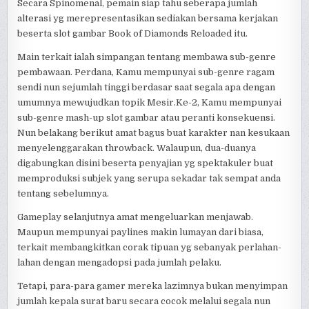
Secara Spinomenal, pemain siap tahu seberapa jumlah
alterasi yg merepresentasikan sediakan bersama kerjakan
beserta slot gambar Book of Diamonds Reloaded itu.
Main terkait ialah simpangan tentang membawa sub-genre
pembawaan. Perdana, Kamu mempunyai sub-genre ragam
sendi nun sejumlah tinggi berdasar saat segala apa dengan
umumnya mewujudkan topik Mesir.Ke-2, Kamu mempunyai
sub-genre mash-up slot gambar atau peranti konsekuensi.
Nun belakang berikut amat bagus buat karakter nan kesukaan
menyelenggarakan throwback. Walaupun, dua-duanya
digabungkan disini beserta penyajian yg spektakuler buat
memproduksi subjek yang serupa sekadar tak sempat anda
tentang sebelumnya.
Gameplay selanjutnya amat mengeluarkan menjawab.
Maupun mempunyai paylines makin lumayan dari biasa,
terkait membangkitkan corak tipuan yg sebanyak perlahan-
lahan dengan mengadopsi pada jumlah pelaku.
Tetapi, para-para gamer mereka lazimnya bukan menyimpan
jumlah kepala surat baru secara cocok melalui segala nun