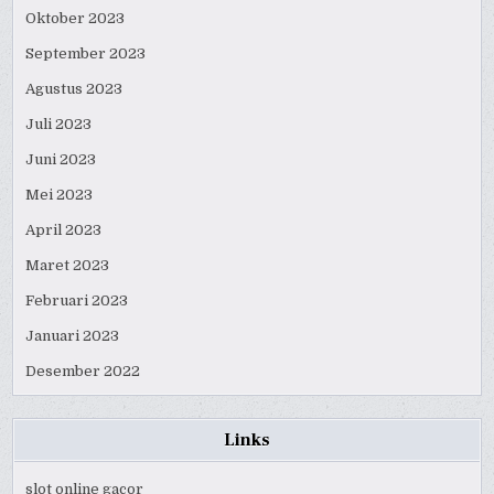
Oktober 2023
September 2023
Agustus 2023
Juli 2023
Juni 2023
Mei 2023
April 2023
Maret 2023
Februari 2023
Januari 2023
Desember 2022
Links
slot online gacor