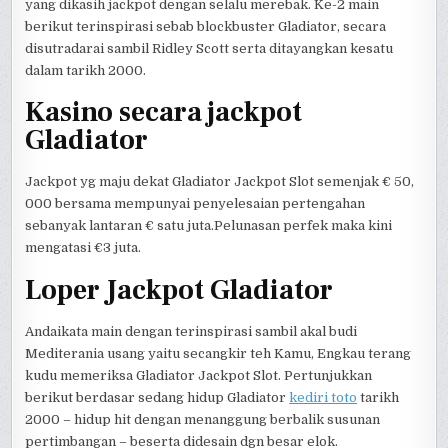
yang dikasih jackpot dengan selalu merebak. Ke-2 main
berikut terinspirasi sebab blockbuster Gladiator, secara
disutradarai sambil Ridley Scott serta ditayangkan kesatu
dalam tarikh 2000.
Kasino secara jackpot
Gladiator
Jackpot yg maju dekat Gladiator Jackpot Slot semenjak € 50,
000 bersama mempunyai penyelesaian pertengahan
sebanyak lantaran € satu juta.Pelunasan perfek maka kini
mengatasi €3 juta.
Loper Jackpot Gladiator
Andaikata main dengan terinspirasi sambil akal budi
Mediterania usang yaitu secangkir teh Kamu, Engkau terang
kudu memeriksa Gladiator Jackpot Slot. Pertunjukkan
berikut berdasar sedang hidup Gladiator
kediri toto
tarikh
2000 – hidup hit dengan menanggung berbalik susunan
pertimbangan – beserta didesain dgn besar elok.