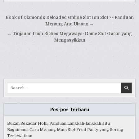
Navigasi
Book of Diamonds Reloaded Online Slot Ion Slot >> Panduan
pos
Menang And Ulasan →
← Tinjauan Irish Riches Megaways: Game Slot Gacor yang
Mengasyikkan
Search
for:
Pos-pos Terbaru
Bukan Sekadar Hoki: Panduan Langkah-langkah Jitu
Bagaimana Cara Menang Main Slot Fruit Party yang Sering
Terlewatkan