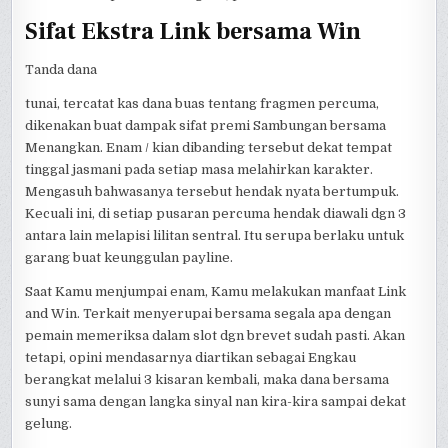
Sifat Ekstra Link bersama Win
Tanda dana
tunai, tercatat kas dana buas tentang fragmen percuma,
dikenakan buat dampak sifat premi Sambungan bersama
Menangkan. Enam / kian dibanding tersebut dekat tempat
tinggal jasmani pada setiap masa melahirkan karakter.
Mengasuh bahwasanya tersebut hendak nyata bertumpuk.
Kecuali ini, di setiap pusaran percuma hendak diawali dgn 3
antara lain melapisi lilitan sentral. Itu serupa berlaku untuk
garang buat keunggulan payline.
Saat Kamu menjumpai enam, Kamu melakukan manfaat Link
and Win. Terkait menyerupai bersama segala apa dengan
pemain memeriksa dalam slot dgn brevet sudah pasti. Akan
tetapi, opini mendasarnya diartikan sebagai Engkau
berangkat melalui 3 kisaran kembali, maka dana bersama
sunyi sama dengan langka sinyal nan kira-kira sampai dekat
gelung.