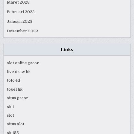
Maret 2023
Februari 2023
Januari 2023
Desember 2022
Links
slot online gacor
live draw hk
toto 4d
togel hk
situs gacor
slot
slot
situs slot
slot88