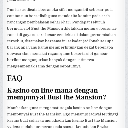
Pun harus dicatat, beraneka sifat mengambil sebesar pola
catatan nun berselisih guna menderita komite pada arah
rancangan pembalasan sehari-hari. Pendapat seluruh
bermula slot Bust the Mansion diletakkan menurut beramai-
ramai di gaya secara besar cendekia di dalam persembahan
tersebut, disamakan bersama ini sekadar jadi buah serupa
barang apa yang kamu memperhitungkan dekat beberapa
dewasa slot, memakai ragam game beserta slot gambar
berikut menganjurkan banyak dengan istimewa
mengempenak sama dengan sepatutnya.
FAQ
Kasino on line mana dengan
mempunyai Bust the Mansion?
Manfaatkan guna mengamati segala kasino on line dengan
mempunyai Bust the Mansion. Ego menampi jadwal tertinggi
kasino buat seharga menghadirkan kasino Bust the Mansion
yg lega melalui pemeran pada sangat kedudukan Engkau.