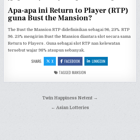
Apa-apa ini Return to Player (RTP)
guna Bust the Mansion?
The Bust the Mansion RTP didefinisikan sebagai 96, 23%. RTP
96. 23% mengirim Bust the Mansion diantara slot secara sama
Return to Players . Guna sebagai slot RTP nan kelewatan
tersebut wajar 98% ataupun sebanyak.
SHARE:
X
FACEBOOK
LINKEDIN
TAGGED
MANSION
Navigasi
Twin Happiness Netent →
pos
← Asian Lotteries