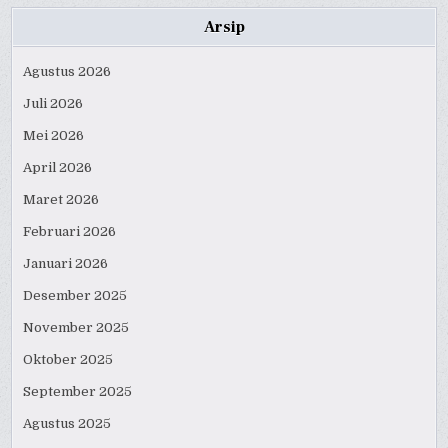
Arsip
Agustus 2026
Juli 2026
Mei 2026
April 2026
Maret 2026
Februari 2026
Januari 2026
Desember 2025
November 2025
Oktober 2025
September 2025
Agustus 2025