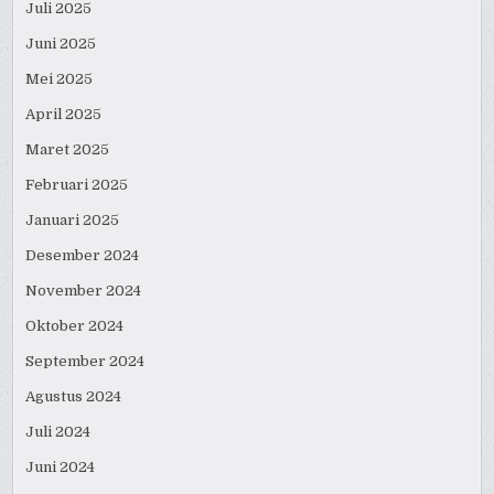
Juli 2025
Juni 2025
Mei 2025
April 2025
Maret 2025
Februari 2025
Januari 2025
Desember 2024
November 2024
Oktober 2024
September 2024
Agustus 2024
Juli 2024
Juni 2024