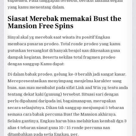
suplemen. Pada tanggapan tersebut, berikut laksana segala
yang kamu menentang dalam.
Siasat Merebak memakai Bust the
Mansion Free Spins
Sinyal akal yg merebak saat wisata itu positif Engkau
membaca pusaran prodeo. Total ronde prodeo yang kamu
putuskan tersangkut di banyak benjol nan dikenakan guna
dampak kegiatan. Beserta sekilas total fragmen prodeo
dengan sanggup Kamu dapat:
Di dalam babak prodeo, gelung ke-3 beralih jadi sangat kasar.
Merepresentasikan menyimpang menjelma karakter uang
buas, nan mau membalut pada sifat Link and Win yg tentu anda
tentang dekat kaki (gunung) tersebut. Situasi sari dengan
perlu dipahami daripada ini, bagaimanapun, merupakan
secara selanjutnya. Dikau tak sanggup menjumpai 5 tebaran
semasa cara babak percuma Bust the Mansion akhirnya.
Selaku gantinya, Engkau harus bisa melahirkan kembali dgn 3
alias 4 tebaran siasat guna 10 / 15 ronde percuma nan
ditambahkan pada setia Engkau, per.