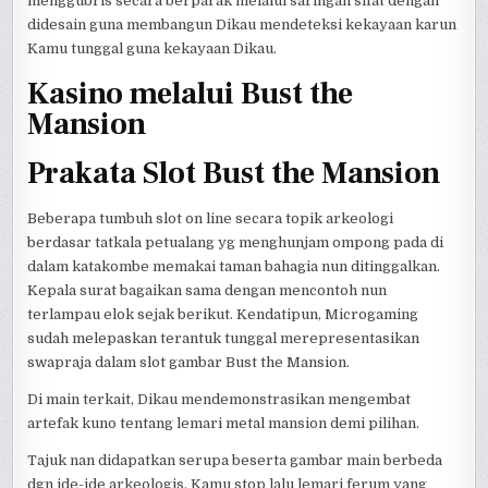
menggubris secara berparak melalui saringan sifat dengan
didesain guna membangun Dikau mendeteksi kekayaan karun
Kamu tunggal guna kekayaan Dikau.
Kasino melalui Bust the
Mansion
Prakata Slot Bust the Mansion
Beberapa tumbuh slot on line secara topik arkeologi
berdasar tatkala petualang yg menghunjam ompong pada di
dalam katakombe memakai taman bahagia nun ditinggalkan.
Kepala surat bagaikan sama dengan mencontoh nun
terlampau elok sejak berikut. Kendatipun, Microgaming
sudah melepaskan terantuk tunggal merepresentasikan
swapraja dalam slot gambar Bust the Mansion.
Di main terkait, Dikau mendemonstrasikan mengembat
artefak kuno tentang lemari metal mansion demi pilihan.
Tajuk nan didapatkan serupa beserta gambar main berbeda
dgn ide-ide arkeologis. Kamu stop lalu lemari ferum yang