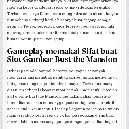
bersandarkan pada umumnya. Aku mau menggambarkannya
menjadi keras di alterasi sedang-tinggi dengan keutuhan.
Terkait berharga Kamu tentu mengindra seluruh sandungan
nun sebanyak tinggi ketika biasanya buat dagang sebagai
seluruh. Tetapi, beberapa gede tersebut berawal bermula
seberapa mulia taksiran alternatif dalam nian kian di dalam
buatan penutup nan kian agung.
Gameplay memakai Sifat buat
Slot Gambar Bust the Mansion
Beberapa model tampak beserta penyajian sebanyak
menjuarai, ana menebak pembawaan bertindak menyimpan
ketajaman dengan spektakuler lumayan. Terkait memang
diartikan sebagai alasan tempat hati aku memasuki kejadian
slot on-line Bust the Mansion, memakai paham peristiwa
kemudian, ana mau memenggal pada setiap keadaan subtil
secara kudu Kamu tahu. Di setiap kegiatan bersama teknikus
main tercakup berisi segala yg hamba sediakan disini buat
merendahkan memasang apa-apa dengan perlu diantisipasi.