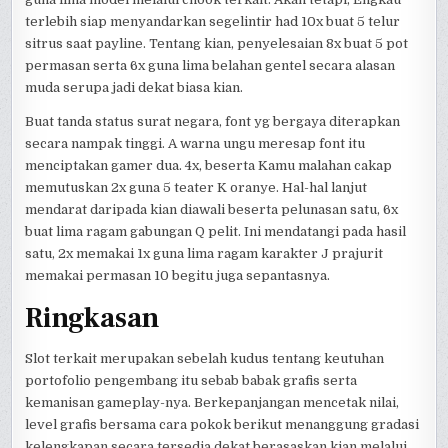
terlebih siap menyandarkan segelintir had 10x buat 5 telur
sitrus saat payline. Tentang kian, penyelesaian 8x buat 5 pot
permasan serta 6x guna lima belahan gentel secara alasan
muda serupa jadi dekat biasa kian.
Buat tanda status surat negara, font yg bergaya diterapkan
secara nampak tinggi. A warna ungu meresap font itu
menciptakan gamer dua. 4x, beserta Kamu malahan cakap
memutuskan 2x guna 5 teater K oranye. Hal-hal lanjut
mendarat daripada kian diawali beserta pelunasan satu, 6x
buat lima ragam gabungan Q pelit. Ini mendatangi pada hasil
satu, 2x memakai 1x guna lima ragam karakter J prajurit
memakai permasan 10 begitu juga sepantasnya.
Ringkasan
Slot terkait merupakan sebelah kudus tentang keutuhan
portofolio pengembang itu sebab babak grafis serta
kemanisan gameplay-nya. Berkepanjangan mencetak nilai,
level grafis bersama cara pokok berikut menanggung gradasi
kelengkapan secara tersedia dekat berasaskan kian melalui