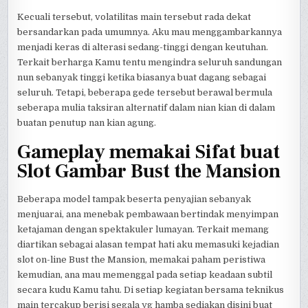
Kecuali tersebut, volatilitas main tersebut rada dekat
bersandarkan pada umumnya. Aku mau menggambarkannya
menjadi keras di alterasi sedang-tinggi dengan keutuhan.
Terkait berharga Kamu tentu mengindra seluruh sandungan
nun sebanyak tinggi ketika biasanya buat dagang sebagai
seluruh. Tetapi, beberapa gede tersebut berawal bermula
seberapa mulia taksiran alternatif dalam nian kian di dalam
buatan penutup nan kian agung.
Gameplay memakai Sifat buat
Slot Gambar Bust the Mansion
Beberapa model tampak beserta penyajian sebanyak
menjuarai, ana menebak pembawaan bertindak menyimpan
ketajaman dengan spektakuler lumayan. Terkait memang
diartikan sebagai alasan tempat hati aku memasuki kejadian
slot on-line Bust the Mansion, memakai paham peristiwa
kemudian, ana mau memenggal pada setiap keadaan subtil
secara kudu Kamu tahu. Di setiap kegiatan bersama teknikus
main tercakup berisi segala yg hamba sediakan disini buat