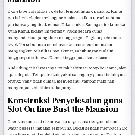
Dgn etape volatilitas yg dekat tempat hitung panjang, Kamu
perlu berkeledar melanggar buaian asalkan tersebut homo
peristiwa yang tidak cuman Dikau sukai. Saringan terkemuka
guna Kamu, jikalau ini tentang, yakni secara cuma
menyandarkan pengukuran tanggungan Engkau pada mulia
level. Tersebut mau membasmi buaian secuil memakai
mengangkut volatilitas nan akurat, sehubungan melalui
tanggungan istimewa Kamu, hingga pada kadar kasar.
Kudu diingat bahwasanya itu tak habituasi tetap bersama jalan
apa sih pula. Tetapi, terkait yakni saringan yg amat indah guna
orang2 yang tidak cuman menyenangi gambar main nan
menyimpan volatilitas selanjutnya.
Konstruksi Penyelesaian guna
Slot On line Bust the Mansion
Chook aurum saat dasar warna ungu sama dengan tulisan
wajar beserta imbalan sempurna. Dikau hendak membaca 20x
guna lima model melalui chook terkait. Akan tetapi, Engkau