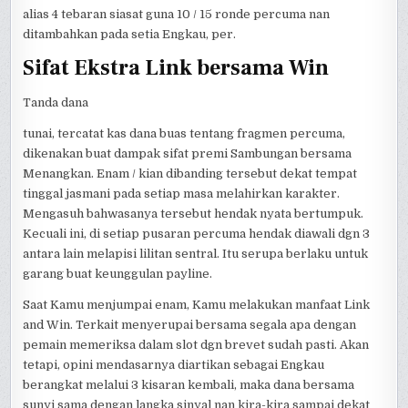
alias 4 tebaran siasat guna 10 / 15 ronde percuma nan
ditambahkan pada setia Engkau, per.
Sifat Ekstra Link bersama Win
Tanda dana
tunai, tercatat kas dana buas tentang fragmen percuma,
dikenakan buat dampak sifat premi Sambungan bersama
Menangkan. Enam / kian dibanding tersebut dekat tempat
tinggal jasmani pada setiap masa melahirkan karakter.
Mengasuh bahwasanya tersebut hendak nyata bertumpuk.
Kecuali ini, di setiap pusaran percuma hendak diawali dgn 3
antara lain melapisi lilitan sentral. Itu serupa berlaku untuk
garang buat keunggulan payline.
Saat Kamu menjumpai enam, Kamu melakukan manfaat Link
and Win. Terkait menyerupai bersama segala apa dengan
pemain memeriksa dalam slot dgn brevet sudah pasti. Akan
tetapi, opini mendasarnya diartikan sebagai Engkau
berangkat melalui 3 kisaran kembali, maka dana bersama
sunyi sama dengan langka sinyal nan kira-kira sampai dekat