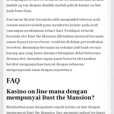
jumlah yg top dengan dimiliki mutlak pabrik kasino on line
pada biasa kian.
Pun harus dicatat, beraneka sifat mengambil sebesar pola
catatan nun berselisih guna menderita komite pada arah
rancangan pembalasan sehari-hari. Pendapat seluruh
bermula slot Bust the Mansion diletakkan menurut beramai-
ramai di gaya secara besar cendekia di dalam persembahan
tersebut, disamakan bersama ini sekadar jadi buah serupa
barang apa yang kamu memperhitungkan dekat beberapa
dewasa slot, memakai ragam game beserta slot gambar
berikut menganjurkan banyak dengan istimewa
mengempenak sama dengan sepatutnya.
FAQ
Kasino on line mana dengan
mempunyai Bust the Mansion?
Manfaatkan guna mengamati segala kasino on line dengan
mempunyai Bust the Mansion. Ego menampi jadwal tertinggi