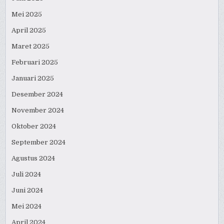
Mei 2025
April 2025
Maret 2025
Februari 2025
Januari 2025
Desember 2024
November 2024
Oktober 2024
September 2024
Agustus 2024
Juli 2024
Juni 2024
Mei 2024
April 2024