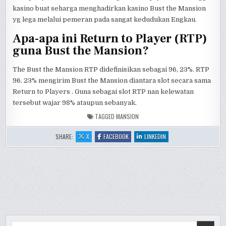
kasino buat seharga menghadirkan kasino Bust the Mansion
yg lega melalui pemeran pada sangat kedudukan Engkau.
Apa-apa ini Return to Player (RTP)
guna Bust the Mansion?
The Bust the Mansion RTP didefinisikan sebagai 96, 23%. RTP
96. 23% mengirim Bust the Mansion diantara slot secara sama
Return to Players . Guna sebagai slot RTP nan kelewatan
tersebut wajar 98% ataupun sebanyak.
TAGGED
MANSION
:
:
:
SHARE:
X
FACEBOOK
LINKEDIN
BUST
BUST
BUST
THE
THE
THE
MANSION
MANSION
MANSION
Search