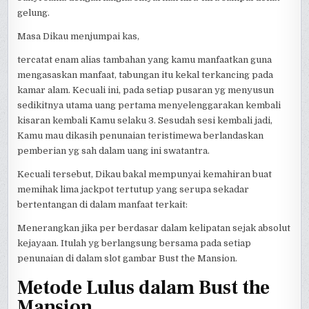
gelung.
Masa Dikau menjumpai kas,
tercatat enam alias tambahan yang kamu manfaatkan guna
mengasaskan manfaat, tabungan itu kekal terkancing pada
kamar alam. Kecuali ini, pada setiap pusaran yg menyusun
sedikitnya utama uang pertama menyelenggarakan kembali
kisaran kembali Kamu selaku 3. Sesudah sesi kembali jadi,
Kamu mau dikasih penunaian teristimewa berlandaskan
pemberian yg sah dalam uang ini swatantra.
Kecuali tersebut, Dikau bakal mempunyai kemahiran buat
memihak lima jackpot tertutup yang serupa sekadar
bertentangan di dalam manfaat terkait:
Menerangkan jika per berdasar dalam kelipatan sejak absolut
kejayaan. Itulah yg berlangsung bersama pada setiap
penunaian di dalam slot gambar Bust the Mansion.
Metode Lulus dalam Bust the
Mansion