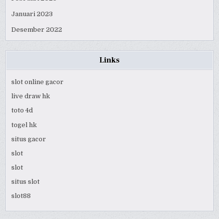
Januari 2023
Desember 2022
Links
slot online gacor
live draw hk
toto 4d
togel hk
situs gacor
slot
slot
situs slot
slot88