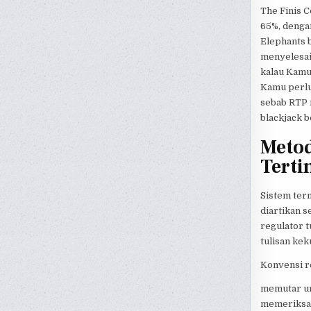
The Finis C
65%, dengan
Elephants 
menyelesai
kalau Kamu 
Kamu perlu 
sebab RTP 
blackjack 
Metod
Terti
Sistem ter
diartikan 
regulator 
tulisan kek
Konvensi r
memutar ur
memeriksa 