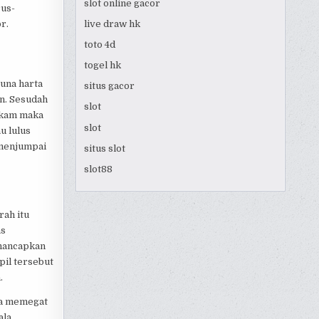
slot online gacor
rus-
r.
live draw hk
toto 4d
togel hk
una harta
situs gacor
n. Sesudah
slot
ekam maka
slot
u lulus
 menjumpai
situs slot
slot88
rah itu
as
enancapkan
il tersebut
.
ra memegat
ala