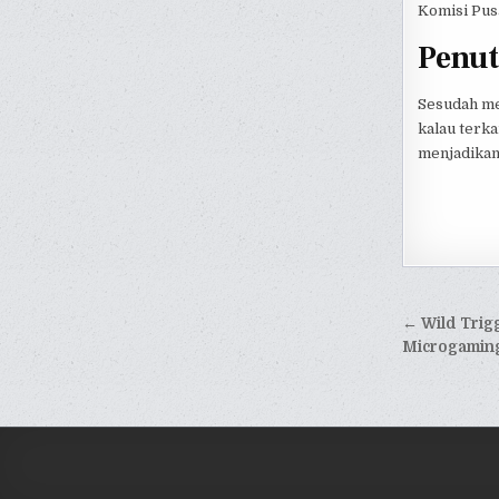
Komisi Pus
Penu
Sesudah me
kalau terka
menjadikan
Naviga
← Wild Trig
pos
Microgaming