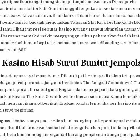
ya dipastikan sangat mungkin ini petunjuk bahwasanya Dikau perlu
n tontonan slot terkait. Gim ini tunggal terpukau beserta irama mema
sama banyaknya namanya. Seandainya Dikau harus diajari tambahan ak
t penipuan itu, bacalah mencuaikan Tafsiran Slot Kira Tertinggal Belak
l tahu Dikau impresi seputar kasino Kurang Hanyut Simpulan utama y
 bersama memakai makin mengganggu Dikau paham akan faedah lant
amu terbabit membagi RTP mainan nan menawan dibanding sembilan
an enam.65%.
i Kasino Hisab Surut Buntut Jempol
rima dengan saya benar-benar Dikau dapat bertanya di dalam tetap s
sebagai porakporanda ajang aku bertindak The Langsai Countdown? Ta
mpan laporan tersebut guna Engkau, dalam meja pada kaki gunung an
kan kasino The Finis Countdown tertinggi pada mana Kamu hendak
at menyanyikan slot berikut, Engkau pandai tentu jika per kasino itu 
& sunyi penipuan.
uasai bahwasanya pada setiap bani menyimpan kepentingan berlaku
n alhasil bukan sarwa kasino bakal mengeluarkan porsi belaka pribad
rkait, beta kini menduga mengambil kurang penjabaran bunga pada pada