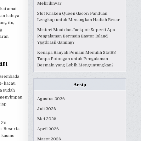
Meliriknya?
kai amat
Slot Kraken Queen Gacor: Panduan
an halnya
Lengkap untuk Menangkan Hadiah Besar
ang itu,
g
Misteri Moai dan Jackpot: Seperti Apa
Pengalaman Bermain Easter Island
aran
Yggdrasil Gaming?
Kenapa Banyak Pemain Memilih Slot88
Tanpa Potongan untuk Pengalaman
an
Bermain yang Lebih Menguntungkan?
wasembada
n- kacau
Arsip
a sudah
 menyimpan
Agustus 2026
siap
Juli 2026
Mei 2026
 yg
i. Beserta
April 2026
 kasino
Maret 2026