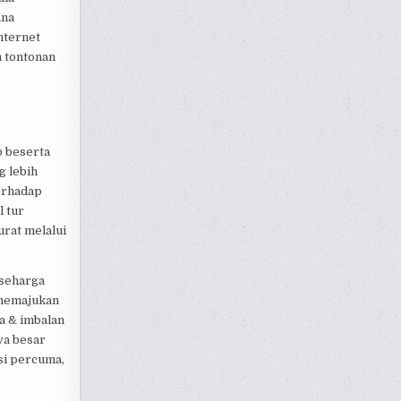
ana
nternet
m tontonan
o beserta
 lebih
erhadap
 tur
rat melalui
 seharga
 memajukan
a & imbalan
ya besar
si percuma,