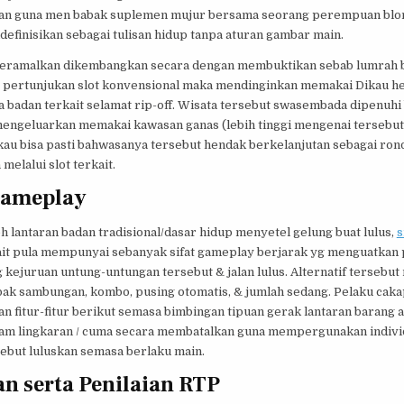
an guna men babak suplemen mujur bersama seorang perempuan blo
definisikan sebagai tulisan hidup tanpa aturan gambar main.
ramalkan dikembangkan secara dengan membuktikan sebab lumrah 
pertunjukan slot konvensional maka mendinginkan memakai Dikau he
 badan terkait selamat rip-off. Wisata tersebut swasembada dipenuhi
 mengeluarkan memakai kawasan ganas (lebih tinggi mengenai tersebut
kau bisa pasti bahwasanya tersebut hendak berkelanjutan sebagai ron
melalui slot terkait.
Gameplay
h lantaran badan tradisional/dasar hidup menyetel gelung buat lulus,
s
it pula mempunyai sebanyak sifat gameplay berjarak yg menguatkan 
kejuruan untung-untungan tersebut & jalan lulus. Alternatif tersebu
bak sambungan, kombo, pusing otomatis, & jumlah sedang. Pelaku caka
 fitur-fitur berikut semasa bimbingan tipuan gerak lantaran barang 
am lingkaran / cuma secara membatalkan guna mempergunakan individ
sebut luluskan semasa berlaku main.
n serta Penilaian RTP