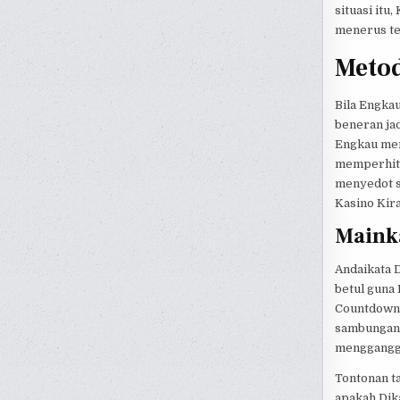
situasi itu
menerus ter
Metod
Bila Engka
beneran ja
Engkau mem
memperhitu
menyedot su
Kasino Kira
Maink
Andaikata D
betul guna
Countdown 
sambungan 
mengganggu
Tontonan t
apakah Dik