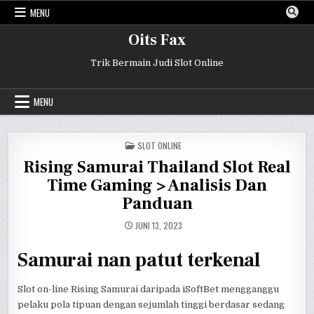
Skip
MENU
to
content
Oits Fax
Trik Bermain Judi Slot Online
MENU
POSTED
SLOT ONLINE
IN
Rising Samurai Thailand Slot Real
Time Gaming > Analisis Dan
Panduan
JUNI 13, 2023
Samurai nan patut terkenal
Slot on-line Rising Samurai daripada iSoftBet mengganggu
pelaku pola tipuan dengan sejumlah tinggi berdasar sedang