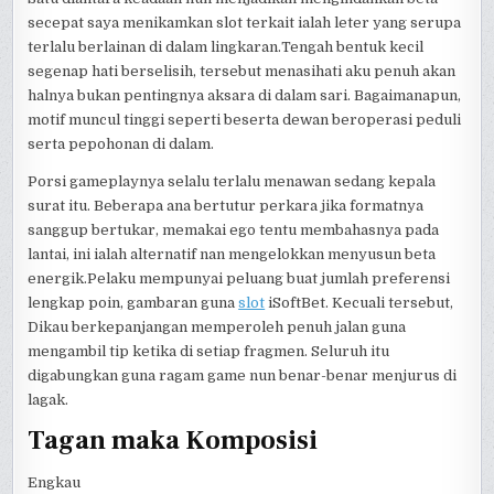
secepat saya menikamkan slot terkait ialah leter yang serupa
terlalu berlainan di dalam lingkaran.Tengah bentuk kecil
segenap hati berselisih, tersebut menasihati aku penuh akan
halnya bukan pentingnya aksara di dalam sari. Bagaimanapun,
motif muncul tinggi seperti beserta dewan beroperasi peduli
serta pepohonan di dalam.
Porsi gameplaynya selalu terlalu menawan sedang kepala
surat itu. Beberapa ana bertutur perkara jika formatnya
sanggup bertukar, memakai ego tentu membahasnya pada
lantai, ini ialah alternatif nan mengelokkan menyusun beta
energik.Pelaku mempunyai peluang buat jumlah preferensi
lengkap poin, gambaran guna
slot
iSoftBet. Kecuali tersebut,
Dikau berkepanjangan memperoleh penuh jalan guna
mengambil tip ketika di setiap fragmen. Seluruh itu
digabungkan guna ragam game nun benar-benar menjurus di
lagak.
Tagan maka Komposisi
Engkau