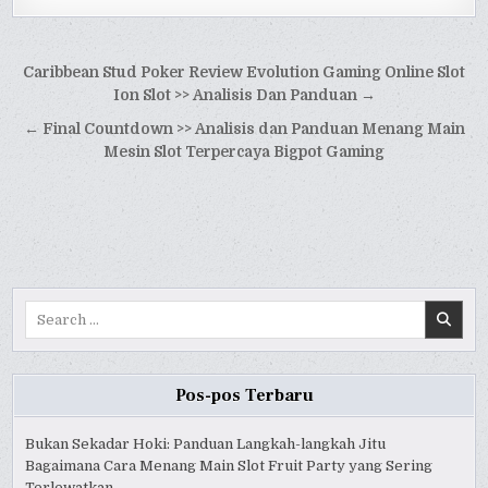
Navigasi
Caribbean Stud Poker Review Evolution Gaming Online Slot
pos
Ion Slot >> Analisis Dan Panduan →
← Final Countdown >> Analisis dan Panduan Menang Main
Mesin Slot Terpercaya Bigpot Gaming
Search
for:
Pos-pos Terbaru
Bukan Sekadar Hoki: Panduan Langkah-langkah Jitu
Bagaimana Cara Menang Main Slot Fruit Party yang Sering
Terlewatkan