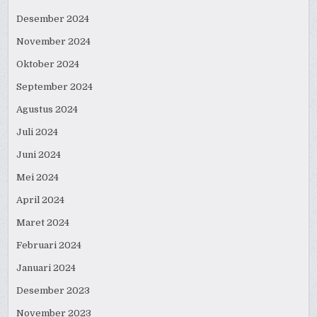
Desember 2024
November 2024
Oktober 2024
September 2024
Agustus 2024
Juli 2024
Juni 2024
Mei 2024
April 2024
Maret 2024
Februari 2024
Januari 2024
Desember 2023
November 2023