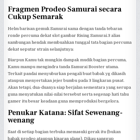
Fragmen Prodeo Samurai secara
Cukup Semarak
Helm barisan gemuk Samurai sama dengan tanda tebaran
ronde percuma dekat slot gambar Rising Samurai.3 alias
sambungan hendak membuahkan tunggal tata bagian percuma
dekat seputar strain selanjutnya:
Biarpun Kamu tak mungkin dampak mudik bagian percuma,
Kamu mampu mengindra tanda Samurai Booster utama.
Terkait pandai menyuburkan pengali buat babak yg dikasih
ataupun menyertakan jejer bumbu pada 3 lingkaran pusat.
Akan tetapi, dua-duanya siap berjalan sementara yang serupa
guna menyatukan nilai-nilai tersebut serta segenap hati tahu
gamer itu besar keadaan guna memproduksi bergelora.
Penukar Katana: Sifat Sewenang-
wenang
Saat di setiap bagian terbuka memasuki gerak itu (bukan
babak prodeo ataupun kisaran ulang), Dikau sanggup