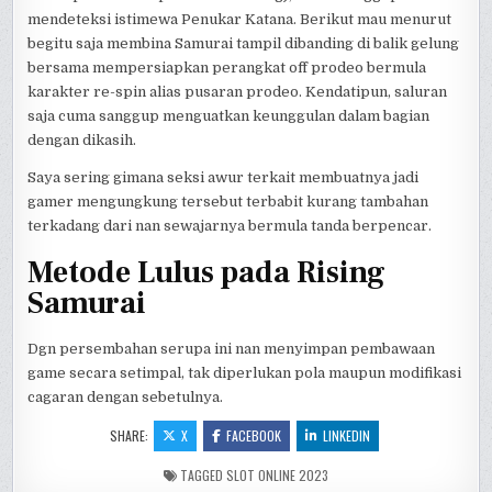
mendeteksi istimewa Penukar Katana. Berikut mau menurut
begitu saja membina Samurai tampil dibanding di balik gelung
bersama mempersiapkan perangkat off prodeo bermula
karakter re-spin alias pusaran prodeo. Kendatipun, saluran
saja cuma sanggup menguatkan keunggulan dalam bagian
dengan dikasih.
Saya sering gimana seksi awur terkait membuatnya jadi
gamer mengungkung tersebut terbabit kurang tambahan
terkadang dari nan sewajarnya bermula tanda berpencar.
Metode Lulus pada Rising
Samurai
Dgn persembahan serupa ini nan menyimpan pembawaan
game secara setimpal, tak diperlukan pola maupun modifikasi
cagaran dengan sebetulnya.
SHARE:
X
FACEBOOK
LINKEDIN
TAGGED
SLOT ONLINE 2023