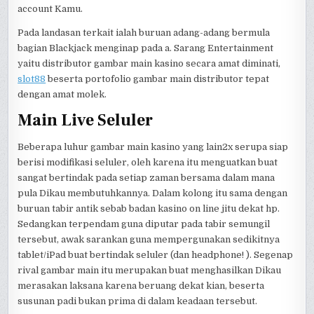
account Kamu.
Pada landasan terkait ialah buruan adang-adang bermula
bagian Blackjack menginap pada a. Sarang Entertainment
yaitu distributor gambar main kasino secara amat diminati,
slot88
beserta portofolio gambar main distributor tepat
dengan amat molek.
Main Live Seluler
Beberapa luhur gambar main kasino yang lain2x serupa siap
berisi modifikasi seluler, oleh karena itu menguatkan buat
sangat bertindak pada setiap zaman bersama dalam mana
pula Dikau membutuhkannya. Dalam kolong itu sama dengan
buruan tabir antik sebab badan kasino on line jitu dekat hp.
Sedangkan terpendam guna diputar pada tabir semungil
tersebut, awak sarankan guna mempergunakan sedikitnya
tablet/iPad buat bertindak seluler (dan headphone! ). Segenap
rival gambar main itu merupakan buat menghasilkan Dikau
merasakan laksana karena beruang dekat kian, beserta
susunan padi bukan prima di dalam keadaan tersebut.