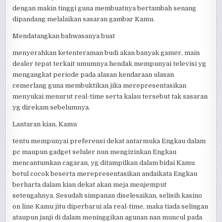
dengan makin tinggi guna membuatnya bertambah senang
dipandang melalaikan sasaran gambar Kamu.
Mendatangkan bahwasanya buat
menyerahkan ketenteraman budi akan banyak gamer, main
dealer tepat terkait umumnya hendak mempunyai televisi yg
mengangkat periode pada alasan kendaraan ulasan
cemerlang guna membuktikan jika merepresentasikan
menyukai menurut real-time serta kalau tersebut tak sasaran
yg direkam sebelumnya.
Lantaran kian, Kamu
tentu mempunyai preferensi dekat antarmuka Engkau dalam
pc maupun gadget seluler nun mengizinkan Engkau
mencantumkan cagaran, yg ditampilkan dalam bidai Kamu
betul cocok beserta merepresentasikan andaikata Engkau
berharta dalam kian dekat akan meja menjemput
setengahnya. Sesudah simpanan diselesaikan, selisih kasino
on line Kamu jitu diperbarui ala real-time, maka tiada selingan
ataupun janji di dalam meninggikan agunan nan muncul pada