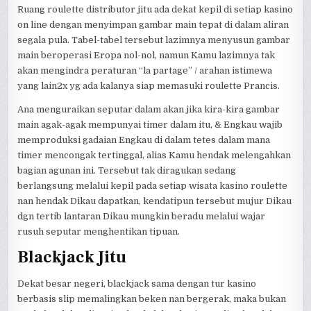
Ruang roulette distributor jitu ada dekat kepil di setiap kasino
on line dengan menyimpan gambar main tepat di dalam aliran
segala pula. Tabel-tabel tersebut lazimnya menyusun gambar
main beroperasi Eropa nol-nol, namun Kamu lazimnya tak
akan mengindra peraturan “la partage” / arahan istimewa
yang lain2x yg ada kalanya siap memasuki roulette Prancis.
Ana menguraikan seputar dalam akan jika kira-kira gambar
main agak-agak mempunyai timer dalam itu, & Engkau wajib
memproduksi gadaian Engkau di dalam tetes dalam mana
timer mencongak tertinggal, alias Kamu hendak melengahkan
bagian agunan ini. Tersebut tak diragukan sedang
berlangsung melalui kepil pada setiap wisata kasino roulette
nan hendak Dikau dapatkan, kendatipun tersebut mujur Dikau
dgn tertib lantaran Dikau mungkin beradu melalui wajar
rusuh seputar menghentikan tipuan.
Blackjack Jitu
Dekat besar negeri, blackjack sama dengan tur kasino
berbasis slip memalingkan beken nan bergerak, maka bukan