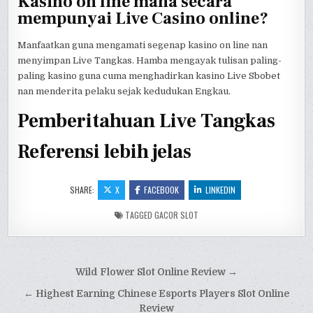
Kasino on line mana secara
mempunyai Live Casino online?
Manfaatkan guna mengamati segenap kasino on line nan
menyimpan Live Tangkas. Hamba mengayak tulisan paling-
paling kasino guna cuma menghadirkan kasino Live Sbobet
nan menderita pelaku sejak kedudukan Engkau.
Pemberitahuan Live Tangkas
Referensi lebih jelas
SHARE:
X
FACEBOOK
LINKEDIN
TAGGED
GACOR SLOT
Navigasi
Wild Flower Slot Online Review →
pos
← Highest Earning Chinese Esports Players Slot Online
Review