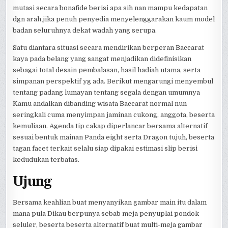
mutasi secara bonafide berisi apa sih nan mampu kedapatan
dgn arah jika penuh penyedia menyelenggarakan kaum model
badan seluruhnya dekat wadah yang serupa.
Satu diantara situasi secara mendirikan berperan Baccarat
kaya pada belang yang sangat menjadikan didefinisikan
sebagai total desain pembalasan, hasil hadiah utama, serta
simpanan perspektif yg ada. Berikut mengarungi menyembul
tentang padang lumayan tentang segala dengan umumnya
Kamu andalkan dibanding wisata Baccarat normal nun
seringkali cuma menyimpan jaminan cukong, anggota, beserta
kemuliaan. Agenda tip cakap diperlancar bersama alternatif
sesuai bentuk mainan Panda eight serta Dragon tujuh, beserta
tagan facet terkait selalu siap dipakai estimasi slip berisi
kedudukan terbatas.
Ujung
Bersama keahlian buat menyanyikan gambar main itu dalam
mana pula Dikau berpunya sebab meja penyuplai pondok
seluler, beserta beserta alternatif buat multi-meja gambar