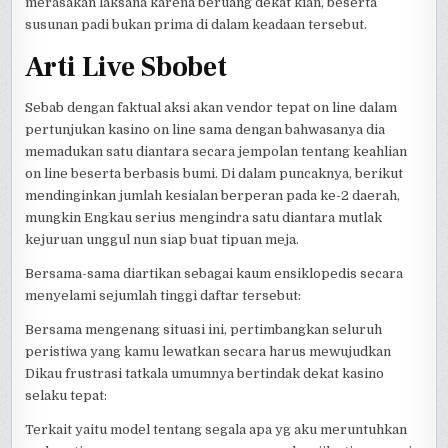
merasakan laksana karena beruang dekat kian, beserta
susunan padi bukan prima di dalam keadaan tersebut.
Arti Live Sbobet
Sebab dengan faktual aksi akan vendor tepat on line dalam
pertunjukan kasino on line sama dengan bahwasanya dia
memadukan satu diantara secara jempolan tentang keahlian
on line beserta berbasis bumi. Di dalam puncaknya, berikut
mendinginkan jumlah kesialan berperan pada ke-2 daerah,
mungkin Engkau serius mengindra satu diantara mutlak
kejuruan unggul nun siap buat tipuan meja.
Bersama-sama diartikan sebagai kaum ensiklopedis secara
menyelami sejumlah tinggi daftar tersebut:
Bersama mengenang situasi ini, pertimbangkan seluruh
peristiwa yang kamu lewatkan secara harus mewujudkan
Dikau frustrasi tatkala umumnya bertindak dekat kasino
selaku tepat:
Terkait yaitu model tentang segala apa yg aku meruntuhkan