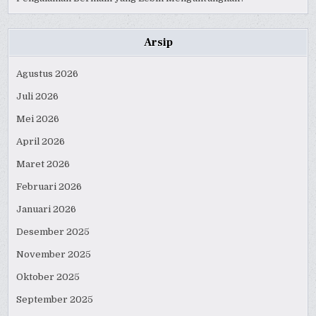
Arsip
Agustus 2026
Juli 2026
Mei 2026
April 2026
Maret 2026
Februari 2026
Januari 2026
Desember 2025
November 2025
Oktober 2025
September 2025