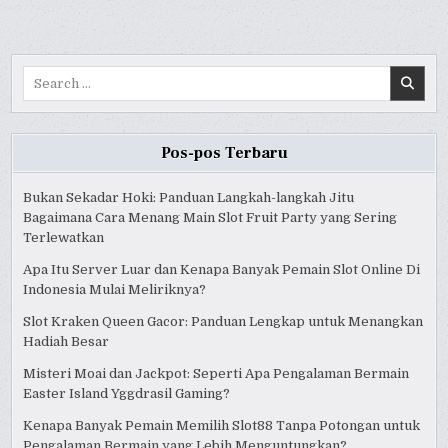
Search
for:
Pos-pos Terbaru
Bukan Sekadar Hoki: Panduan Langkah-langkah Jitu
Bagaimana Cara Menang Main Slot Fruit Party yang Sering
Terlewatkan
Apa Itu Server Luar dan Kenapa Banyak Pemain Slot Online Di
Indonesia Mulai Meliriknya?
Slot Kraken Queen Gacor: Panduan Lengkap untuk Menangkan
Hadiah Besar
Misteri Moai dan Jackpot: Seperti Apa Pengalaman Bermain
Easter Island Yggdrasil Gaming?
Kenapa Banyak Pemain Memilih Slot88 Tanpa Potongan untuk
Pengalaman Bermain yang Lebih Menguntungkan?