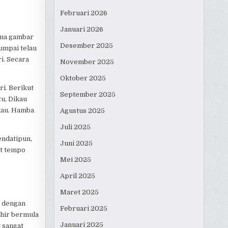
Februari 2026
Januari 2026
ama gambar
Desember 2025
umpai telau
i. Secara
November 2025
Oktober 2025
ri. Berikut
September 2025
u, Dikau
kau. Hamba
Agustus 2025
Juli 2025
endatipun,
Juni 2025
at tempo
Mei 2025
April 2025
Maret 2025
n dengan
Februari 2025
hir bermula
Januari 2025
 sangat