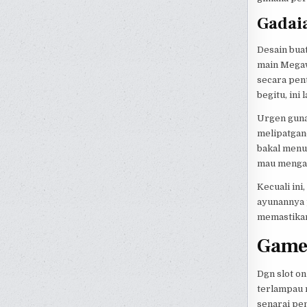
Gadai
Desain bua
main Megaw
secara pent
begitu, ini 
Urgen guna 
melipatgand
bakal menu
mau mengama
Kecuali ini
ayunannya p
memastikan
Gamep
Dgn slot o
terlampau 
senarai pe