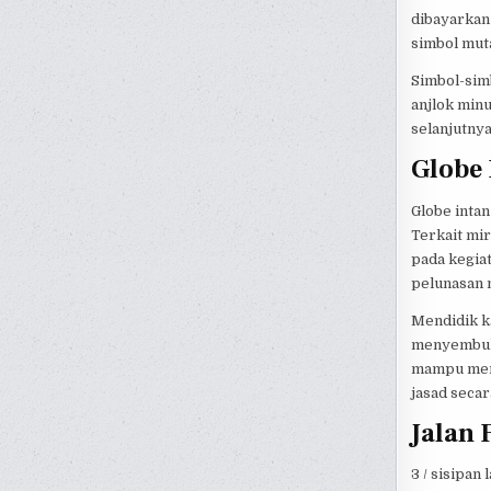
dibayarkan
simbol mut
Simbol-sim
anjlok minu
selanjutnya
Globe
Globe intan
Terkait mir
pada kegia
pelunasan 
Mendidik k
menyembul 
mampu memb
jasad secar
Jalan
3 / sisipa