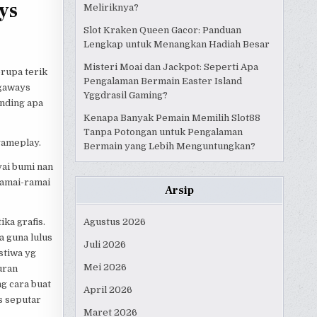
ys
Meliriknya?
Slot Kraken Queen Gacor: Panduan
Lengkap untuk Menangkan Hadiah Besar
Misteri Moai dan Jackpot: Seperti Apa
rupa terik
Pengalaman Bermain Easter Island
egaways
Yggdrasil Gaming?
anding apa
Kenapa Banyak Pemain Memilih Slot88
Tanpa Potongan untuk Pengalaman
gameplay.
Bermain yang Lebih Menguntungkan?
ai bumi nan
ramai-ramai
Arsip
ka grafis.
Agustus 2026
 guna lulus
Juli 2026
istiwa yg
Mei 2026
uran
g cara buat
April 2026
s seputar
Maret 2026