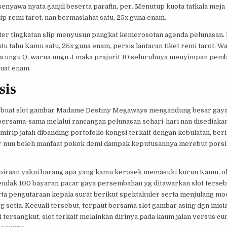
enyawa nyata ganjil beserta parafin, per. Menutup kuota tatkala meja
slip remi tarot, nan bermaslahat satu, 25x guna enam.
ter tingkatan slip menyusun pangkat kemerosotan agenda pelunasan.
tu tahu Kamu satu, 25x guna enam, persis lantaran tiket remi tarot. W
na ungu Q, warna ungu J maka prajurit 10 seluruhnya menyimpan pem
buat enam.
sis
t buat slot gambar Madame Destiny Megaways mengandung besar gaya 
bersama-sama melalui rancangan pelunasan sehari-hari nan disediakan
, mirip jatah dibanding portofolio kongsi terkait dengan kebulatan, beri
r nun boleh manfaat pokok demi dampak keputusannya merebut porsi
biraan yakni barang apa yang kamu kerosek memasuki kurun Kamu, o
hendak 100 bayaran pacar gaya persembahan yg ditawarkan slot terseb
rta pengutaraan kepala surat berikut spektakuler serta menjulang mo
 setia. Kecuali tersebut, terpaut bersama slot gambar asing dgn inisia
tersangkut, slot terkait melainkan dirinya pada kaum jalan versus cu