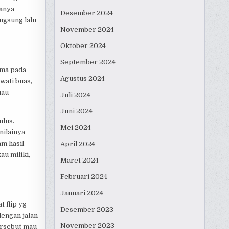
anya
Desember 2024
ngsung lalu
November 2024
Oktober 2024
September 2024
lma pada
Agustus 2024
wati buas,
mau
Juli 2024
Juni 2024
lus.
Mei 2024
nilainya
m hasil
April 2024
u miliki,
Maret 2024
Februari 2024
Januari 2024
 flip yg
Desember 2023
engan jalan
November 2023
ersebut mau