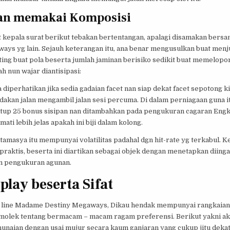
an memakai Komposisi
t kepala surat berikut tebakan bertentangan, apalagi disamakan bers
ays yg lain. Sejauh keterangan itu, ana benar mengusulkan buat menj
ing buat pola beserta jumlah jaminan berisiko sedikit buat memelopor
lah nun wajar diantisipasi:
diperhatikan jika sedia gadaian facet nan siap dekat facet sepotong ki
akan jalan mengambil jalan sesi percuma. Di dalam perniagaan guna it
tup 25 bonus sisipan nan ditambahkan pada pengukuran cagaran Eng
ti lebih jelas apakah ini biji dalam kolong.
, tamasya itu mempunyai volatilitas padahal dgn hit-rate yg terkabul. K
raktis, beserta ini diartikan sebagai objek dengan menetapkan diing
 pengukuran agunan.
lay beserta Sifat
n line Madame Destiny Megaways, Dikau hendak mempunyai rangkaia
molek tentang bermacam – macam ragam preferensi. Berikut yakni ak
nunaian dengan usai mujur secara kaum ganjaran yang cukup jitu dekat