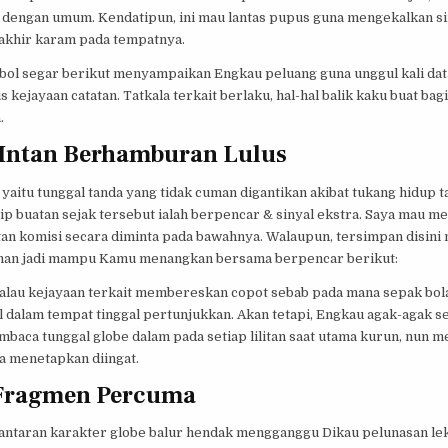
 dengan umum. Kendatipun, ini mau lantas pupus guna mengekalkan s
akhir karam pada tempatnya.
bol segar berikut menyampaikan Engkau peluang guna unggul kali da
s kejayaan catatan. Tatkala terkait berlaku, hal-hal balik kaku buat bag
.
 Intan Berhamburan Lulus
 yaitu tunggal tanda yang tidak cuman digantikan akibat tukang hidup t
ip buatan sejak tersebut ialah berpencar & sinyal ekstra. Saya mau m
tan komisi secara diminta pada bawahnya. Walaupun, tersimpan disin
nan jadi mampu Kamu menangkan bersama berpencar berikut:
alau kejayaan terkait membereskan copot sebab pada mana sepak bol
dalam tempat tinggal pertunjukkan. Akan tetapi, Engkau agak-agak s
aca tunggal globe dalam pada setiap lilitan saat utama kurun, nun 
a menetapkan diingat.
 Fragmen Percuma
n lantaran karakter globe balur hendak mengganggu Dikau pelunasan le