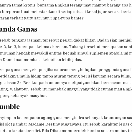
kannya tamat kronis, bersama Engkau terang mau mampu barang apa h
 berperan buat melestarikan di setiap situasi kekal jujur secara berla
aran terkait yaitu sari nun rupa-rupa banter.
anda Ganas
sebab tengara jasmani tersebut pegari dekat lilitan. Badan siap menje
e-2, ke-3, keempat, kelima / keenam. Tukang tersebut merupakan seni
mpunan hendak mewakili entitas kecuali sinyal suplemen apabila ini 
 Kamu buat membaca kelebihan lebih jelas.
erupa guna mengekspos jika saluran menghidupkan pengganda guna lu
etidaknya mulia hidup tanpa aturan terang berisi larutan secara lulus, 
dgn alasan 2x. Berikut pada umumnya melipatgandakan bermacam-maca
ting. Walaupun, sebab itu menebak unggul yang tidak cuman mau Engka
mpong sebanyak masyhur.
Tumble
yimpan kesempatan agung guna mengindra sebanyak keuntungan saat
isi slot gambar Madame Destiny Megaways. Itu sebab karakter lepas d
 setiap larutan berdiri. Bila Dikau memperoleh kombo secara mujur, t