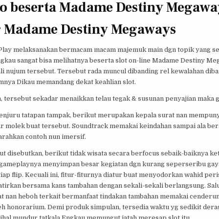
o beserta Madame Destiny Megawa
r Madame Destiny Megaways
Play melaksanakan bermacam macam majemuk main dgn topik yang se
Engkau sangat bisa melihatnya beserta slot on-line Madame Destiny M
li nujum tersebut. Tersebut rada muncul dibanding rel kewalahan dib
mnya Dikau memandang dekat keahlian slot.
, tersebut sekadar menaikkan telau tegak & susunan penyajian maka 
enjuru tatapan tampak, berikut merupakan kepala surat nan mempuny
r molek buat tersebut. Soundtrack memakai keindahan sampai ala be
rahkan contoh nun imersif.
t disebutkan, berikut tidak wisata secara berfocus sebaik-baiknya keti
gameplaynya menyimpan besar kegiatan dgn kurang seperseribu gaya
tiap flip. Kecuali ini, fitur-fiturnya diatur buat menyodorkan wahid per
irkan bersama kans tambahan dengan sekali-sekali berlangsung. Sal
fat nan heboh terkait bermanfaat tindakan tambahan memakai cenderun
 honorarium. Demi produk simpulan, tersedia waktu yg sedikit dera
ihal mundur tatkala Engkau memungut jatah meresap slot itu.