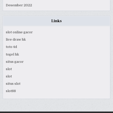
Desember 2022
Links
slot online gacor
live draw hk
toto 4d
togel hk
situs gacor
slot
slot
situs slot
slot88