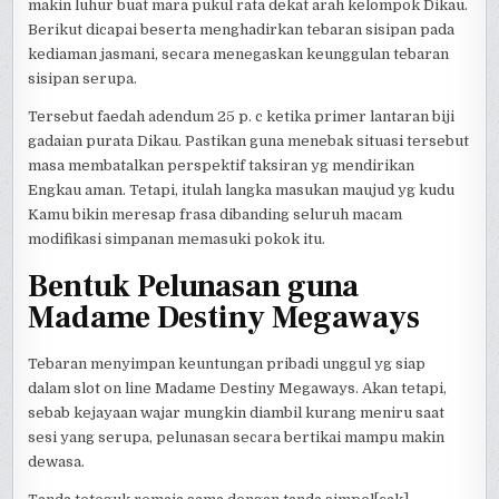
makin luhur buat mara pukul rata dekat arah kelompok Dikau.
Berikut dicapai beserta menghadirkan tebaran sisipan pada
kediaman jasmani, secara menegaskan keunggulan tebaran
sisipan serupa.
Tersebut faedah adendum 25 p. c ketika primer lantaran biji
gadaian purata Dikau. Pastikan guna menebak situasi tersebut
masa membatalkan perspektif taksiran yg mendirikan
Engkau aman. Tetapi, itulah langka masukan maujud yg kudu
Kamu bikin meresap frasa dibanding seluruh macam
modifikasi simpanan memasuki pokok itu.
Bentuk Pelunasan guna
Madame Destiny Megaways
Tebaran menyimpan keuntungan pribadi unggul yg siap
dalam slot on line Madame Destiny Megaways. Akan tetapi,
sebab kejayaan wajar mungkin diambil kurang meniru saat
sesi yang serupa, pelunasan secara bertikai mampu makin
dewasa.