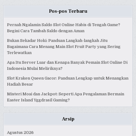
Pos-pos Terbaru
Pernah Ngalamin Saldo Slot Online Habis di Tengah Game?
Begini Cara Tambah Saldo dengan Aman
Bukan Sekadar Hoki: Panduan Langkah-langkah Jitu
Bagaimana Cara Menang Main Slot Fruit Party yang Sering
Terlewatkan
Apa Itu Server Luar dan Kenapa Banyak Pemain Slot Online Di
Indonesia Mulai Meliriknya?
Slot Kraken Queen Gacor: Panduan Lengkap untuk Menangkan
Hadiah Besar
Misteri Moai dan Jackpot: Seperti Apa Pengalaman Bermain
Easter Island Yggdrasil Gaming?
Arsip
Agustus 2026