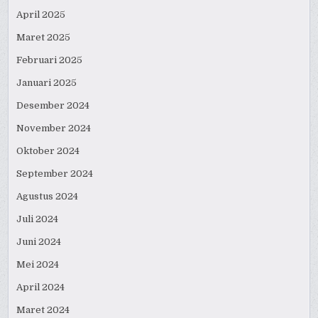
April 2025
Maret 2025
Februari 2025
Januari 2025
Desember 2024
November 2024
Oktober 2024
September 2024
Agustus 2024
Juli 2024
Juni 2024
Mei 2024
April 2024
Maret 2024