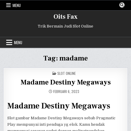
Skip
MENU
to
content
Oits Fax
Trik Bermain Judi Slot Online
MENU
Tag:
madame
POSTED
SLOT ONLINE
IN
Madame Destiny Megaways
FEBRUARI 6, 2023
Madame Destiny Megaways
Slot gambar Madame Destiny Megaways sebab Pragmatic
Play mempunyai inti penduga yg elok. Kamu hendak
mempunyai cagaran sudut dengan melipatgandakan