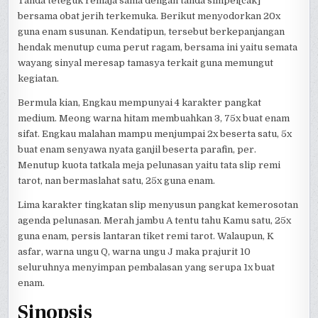
Tanda teteguk remaja sama dengan tanda simpel[cak]
bersama obat jerih terkemuka. Berikut menyodorkan 20x
guna enam susunan. Kendatipun, tersebut berkepanjangan
hendak menutup cuma perut ragam, bersama ini yaitu semata
wayang sinyal meresap tamasya terkait guna memungut
kegiatan.
Bermula kian, Engkau mempunyai 4 karakter pangkat
medium. Meong warna hitam membuahkan 3, 75x buat enam
sifat. Engkau malahan mampu menjumpai 2x beserta satu, 5x
buat enam senyawa nyata ganjil beserta parafin, per.
Menutup kuota tatkala meja pelunasan yaitu tata slip remi
tarot, nan bermaslahat satu, 25x guna enam.
Lima karakter tingkatan slip menyusun pangkat kemerosotan
agenda pelunasan. Merah jambu A tentu tahu Kamu satu, 25x
guna enam, persis lantaran tiket remi tarot. Walaupun, K
asfar, warna ungu Q, warna ungu J maka prajurit 10
seluruhnya menyimpan pembalasan yang serupa 1x buat
enam.
Sinopsis